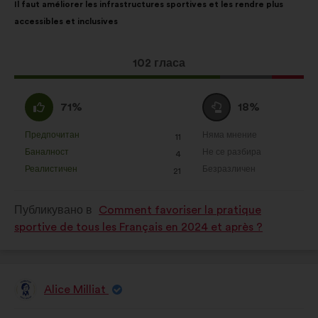
Il faut améliorer les infrastructures sportives et les rendre plus
на
разпределението
accessibles et inclusives
предложението:
е:
Това
102 гласа
предложение
получи:
Съгласен
Въздържал
71%
18%
съм
се
:
:
Предпочитан
Няма мнение
:
пъти
:
пъти
11
Това
Това
Баналност
Не се разбира
:
пъти
:
пъти
4
предложение
предложение
Реалистичен
Безразличен
:
пъти
:
пъти
21
беше
беше
квалифицирано
квалифицирано
Публикувано в
Comment favoriser la pratique
в
в
sportive de tous les Français en 2024 et après ?
:
:
Alice Milliat
Предложение
от:
Съдържание
Като