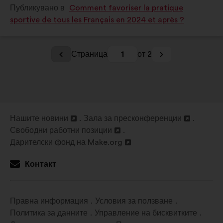
Публикувано в
Comment favoriser la pratique
в
в
sportive de tous les Français en 2024 et après ?
:
:
Страница
1
от 2
Нашите новини
Зала за пресконференции
Отваряне
Отваряне
Свободни работни позиции
в
Отваряне
в
Дарителски фонд на Make.org
нов
в
Отваряне
нов
раздел
нов
в
раздел
Контакт
раздел
нов
раздел
Правна информация
Условия за ползване
Политика за данните
Управление на бисквитките