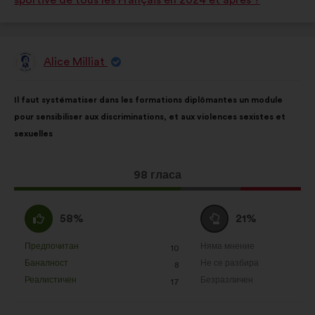
sportive de tous les Français en 2024 et après ?
:
:
Alice Milliat
Предложение
от:
Съдържание
Като
Il faut systématiser dans les formations diplômantes un module
на
разпределението
pour sensibiliser aux discriminations, et aux violences sexistes et
предложението:
е:
sexuelles
Това
98 гласа
предложение
получи:
Съгласен
Въздържал
58%
21%
съм
се
:
:
Предпочитан
Няма мнение
:
пъти
:
пъти
10
Това
Това
Баналност
Не се разбира
:
пъти
:
пъти
8
предложение
предложение
Реалистичен
Безразличен
:
пъти
:
пъти
17
беше
беше
квалифицирано
квалифицирано