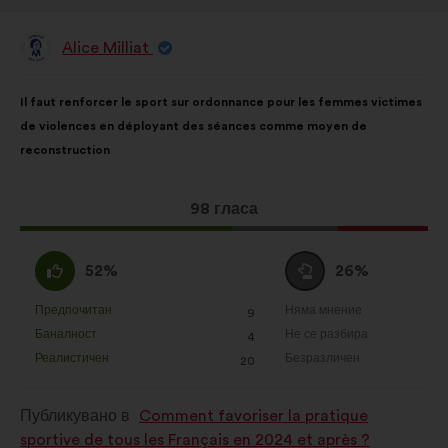
Alice Milliat
Предложение
от:
Съдържание
Като
Il faut renforcer le sport sur ordonnance pour les femmes victimes
на
разпределението
de violences en déployant des séances comme moyen de
предложението:
е:
reconstruction
Това
98 гласа
предложение
получи:
Съгласен
Въздържал
52%
26%
съм
се
:
:
Предпочитан
Няма мнение
:
пъти
:
пъти
9
Това
Това
Баналност
Не се разбира
:
пъти
:
пъти
4
предложение
предложение
Реалистичен
Безразличен
:
пъти
:
пъти
20
беше
беше
квалифицирано
квалифицирано
Публикувано в
Comment favoriser la pratique
в
в
sportive de tous les Français en 2024 et après ?
:
: