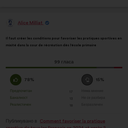
Alice Milliat
Предложение
от:
Съдържание
Като
Il faut créer les conditions pour favoriser les pratiques sportives en
на
разпределението
mixité dans la cour de récréation dès l’école primaire
предложението:
е:
Това
99 гласа
предложение
получи:
Съгласен
Въздържал
78%
15%
съм
се
:
:
Предпочитан
Няма мнение
:
пъти
:
пъти
17
Това
Това
Баналност
Не се разбира
:
пъти
:
пъти
13
предложение
предложение
Реалистичен
Безразличен
:
пъти
:
пъти
18
беше
беше
квалифицирано
квалифицирано
Публикувано в
Comment favoriser la pratique
в
в