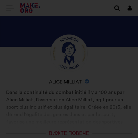
ОТИДЕТЕ
Вх
НА
НАЧАЛНАТА
СТРАНИЦА
ВИЖТЕ
Биография:
НА
ПРОФИЛА
MAKE.ORG
НА
ALICE
ИМЕ
ALICE MILLIAT
MILLIAT
НА
Dans la continuité du combat initié il y a 100 ans par
ОРГАНИЗАЦИЯТА:
Alice Milliat, l’association Alice Milliat, agit pour un
sport plus inclusif et plus égalitaire. Créée en 2015, elle
défend l'égalité des genres dans et par le sport,
favorise une meilleure représentation des sportives
dans les médias et les mentalités, valorise la mixité et
ВИЖТЕ ПОВЕЧЕ
lutte contre toute forme de violence sexiste, sexuelle