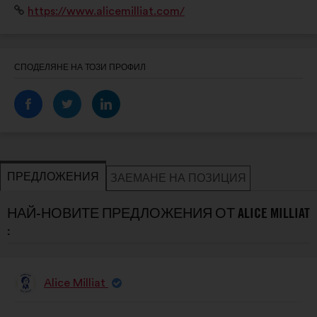
Уебсайт:
https://www.alicemilliat.com/
et discriminatoire sur tous les terrains de sport.
СПОДЕЛЯНЕ НА ТОЗИ ПРОФИЛ
ПРЕДЛОЖЕНИЯ
ЗАЕМАНЕ НА ПОЗИЦИЯ
НАЙ-НОВИТЕ ПРЕДЛОЖЕНИЯ ОТ ALICE MILLIAT
:
Alice Milliat
Предложение
от:
Съдържание
Като