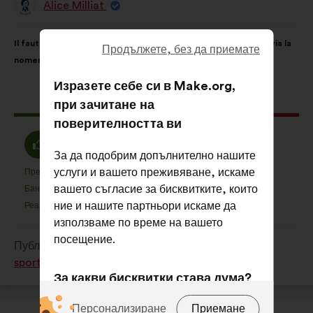
Alice Milliat
Предложение
от:
Съдържание
Като
Il faut davantage mettre en avant les rôle-modèles féminins via la
на
разпределението
Продължете, без да приемате
nomenclature des équipements sportifs
предложението:
е:
Изразете себе си в Make.org,
Това
98 гласа
при зачитане на
предложение
поверителността ви
получи:
Съгласен
Въздържал
45%
38%
съм
За да подобрим допълнително нашите
се
:
услуги и вашето преживяване, искаме
:
Предпочитан
Няма мнение
:
пъти
:
пъти
9
Това
Това
вашето съгласие за бисквитките, които
Баналност
Не се разбира
:
пъти
:
пъти
4
предложение
предложение
ние и нашите партньори искаме да
Реалистичен
Безразличен
:
пъти
:
пъти
9
беше
беше
използваме по време на вашето
квалифицирано
квалифицирано
посещение.
Публикувано в
Comment favoriser la pratique
в
в
sportive de tous les Français en 2024 et après ?
:
:
За какви бисквитки става дума?
Техники:
бисквитки, които са от
Персонализиране
Приемане