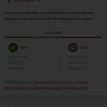
Предложение
от:
Съдържание
Като
Il faut donner une place aux transidentités au sein du sport et
на
разпределението
intégrer ce sujet dans l’ensemble des réflexions liées au sport
предложението:
е:
Това
101 гласа
предложение
получи:
Съгласен
Въздържал
29%
29%
съм
се
:
:
Предпочитан
Няма мнение
:
пъти
:
пъти
5
Това
Това
Баналност
Не се разбира
:
пъти
:
пъти
1
предложение
предложение
Реалистичен
Безразличен
:
пъти
:
пъти
12
беше
беше
квалифицирано
квалифицирано
Публикувано в
Comment favoriser la pratique
в
в
sportive de tous les Français en 2024 et après ?
:
: