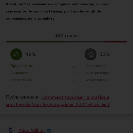
Il faut mettre en lumière des figures emblématiques pour
на
разпределението
représenter le sport au féminin, par tous les outils de
предложението:
е:
communication disponibles
Това
100 гласа
предложение
получи:
Съгласен
Въздържал
49%
33%
съм
се
:
:
Предпочитан
Няма мнение
:
пъти
:
пъти
14
Това
Това
Баналност
Не се разбира
:
пъти
:
пъти
3
предложение
предложение
Реалистичен
Безразличен
:
пъти
:
пъти
18
беше
беше
квалифицирано
квалифицирано
Публикувано в
Comment favoriser la pratique
в
в
sportive de tous les Français en 2024 et après ?
:
:
Alice Milliat
Предложение