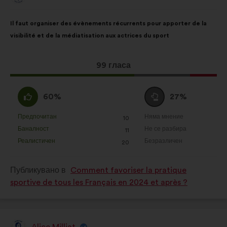
от:
Съдържание
Като
Il faut organiser des évènements récurrents pour apporter de la
на
разпределението
visibilité et de la médiatisation aux actrices du sport
предложението:
е:
Това
99 гласа
предложение
получи:
Съгласен
Въздържал
60%
27%
съм
се
:
:
Предпочитан
Няма мнение
:
пъти
:
пъти
10
Това
Това
Баналност
Не се разбира
:
пъти
:
пъти
11
предложение
предложение
Реалистичен
Безразличен
:
пъти
:
пъти
20
беше
беше
квалифицирано
квалифицирано
Публикувано в
Comment favoriser la pratique
в
в
sportive de tous les Français en 2024 et après ?
:
:
Alice Milliat