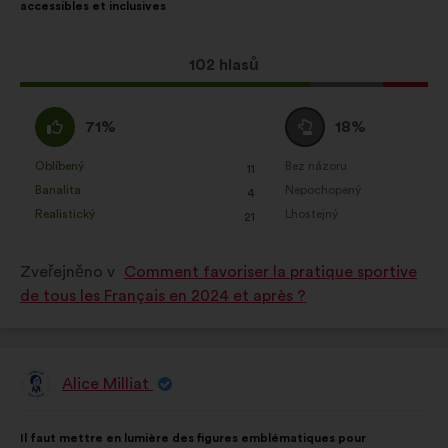
accessibles et inclusives
Tento
102 hlasů
návrh
získal:
Souhlasím
Neutrální
71%
18%
:
hlas
:
Oblíbený
Bez názoru
:
krát
:
krát
11
Tento
Tento
Banalita
Nepochopený
:
krát
:
krát
4
návrh
návrh
Realistický
Lhostejný
:
krát
:
krát
21
byl
byl
kvalifikován:
kvalifikován:
Zveřejněno v
Comment favoriser la pratique sportive
de tous les Français en 2024 et après ?
Alice Milliat
Návrh:
Obsah
S
Il faut mettre en lumière des figures emblématiques pour
návrhu:
distribucí: