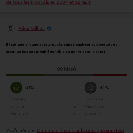
de tous les Français en 2024 et après ?
Alice Milliat
Návrh:
Obsah
S
Il faut que chaque acteur public puisse analyser son budget et
návrhu:
distribucí:
créer un budget primitif sensible au genre dans le sport
Tento
99 hlasů
návrh
získal:
Souhlasím
Neutrální
31%
41%
:
hlas
:
Oblíbený
Bez názoru
:
krát
:
krát
3
Tento
Tento
Banalita
Nepochopený
:
krát
:
krát
5
návrh
návrh
Realistický
Lhostejný
:
krát
:
krát
4
byl
byl
kvalifikován:
kvalifikován:
Zveřejněno v
Comment favoriser la pratique sportive