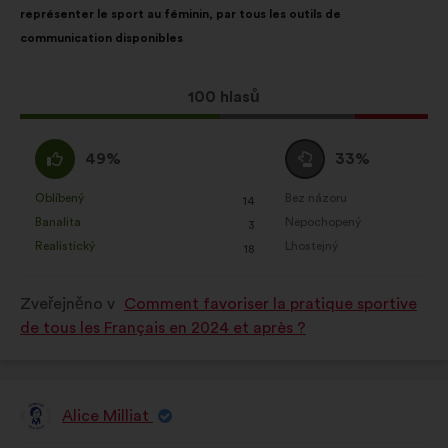
représenter le sport au féminin, par tous les outils de
communication disponibles
Tento
100 hlasů
návrh
získal:
Souhlasím
Neutrální
49%
33%
:
hlas
:
Oblíbený
Bez názoru
:
krát
:
krát
14
Tento
Tento
Banalita
Nepochopený
:
krát
:
krát
3
návrh
návrh
Realistický
Lhostejný
:
krát
:
krát
18
byl
byl
kvalifikován:
kvalifikován:
Zveřejněno v
Comment favoriser la pratique sportive
de tous les Français en 2024 et après ?
Alice Milliat
Návrh: