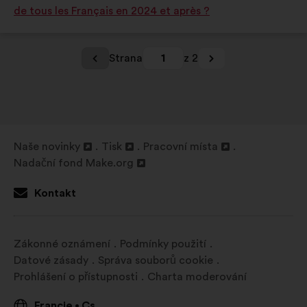
de tous les Français en 2024 et après ?
Strana
1
z 2
Naše novinky
Tisk
Pracovní místa
Otevřít
Otevřít
Otevřít
Nadační fond Make.org
na
Otevřít
na
na
nové
na
nové
nové
Kontakt
kartě
nové
kartě
kartě
kartě
Zákonné oznámení
Podmínky použití
Datové zásady
Správa souborů cookie
Prohlášení o přístupnosti
Charta moderování
Francie
Cs
•