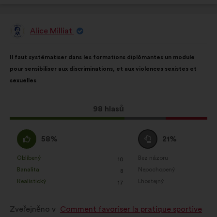
Alice Milliat
Návrh:
Obsah
S
Il faut systématiser dans les formations diplômantes un module
návrhu:
distribucí:
pour sensibiliser aux discriminations, et aux violences sexistes et
sexuelles
Tento
98 hlasů
návrh
získal:
Souhlasím
Neutrální
58%
21%
:
hlas
:
Oblíbený
Bez názoru
:
krát
:
krát
10
Tento
Tento
Banalita
Nepochopený
:
krát
:
krát
8
návrh
návrh
Realistický
Lhostejný
:
krát
:
krát
17
byl
byl
kvalifikován:
kvalifikován:
Zveřejněno v
Comment favoriser la pratique sportive