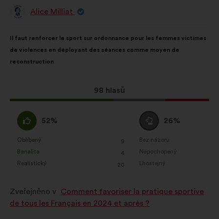
Alice Milliat
Návrh:
Obsah
S
Il faut renforcer le sport sur ordonnance pour les femmes victimes
návrhu:
distribucí:
de violences en déployant des séances comme moyen de
reconstruction
Tento
98 hlasů
návrh
získal:
Souhlasím
Neutrální
52%
26%
:
hlas
:
Oblíbený
Bez názoru
:
krát
:
krát
9
Tento
Tento
Banalita
Nepochopený
:
krát
:
krát
4
návrh
návrh
Realistický
Lhostejný
:
krát
:
krát
20
byl
byl
kvalifikován:
kvalifikován:
Zveřejněno v
Comment favoriser la pratique sportive
de tous les Français en 2024 et après ?