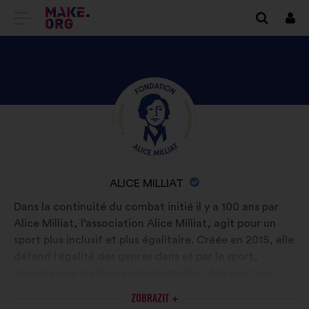
PŘEJÍT
Přihl
se
NA
DOMOVSKOU
STRÁNKU
SEZNAM
Životopis:
MAKE.ORG
SE
PROFILEM
UŽIVATELE/UŽIVATELKY
NÁZEV
ALICE MILLIAT
ALICE
ORGANIZACE:
Dans la continuité du combat initié il y a 100 ans par
MILLIAT
Alice Milliat, l’association Alice Milliat, agit pour un
sport plus inclusif et plus égalitaire. Créée en 2015, elle
défend l'égalité des genres dans et par le sport,
favorise une meilleure représentation des sportives
dans les médias et les mentalités, valorise la mixité et
ZOBRAZIT +
lutte contre toute forme de violence sexiste, sexuelle