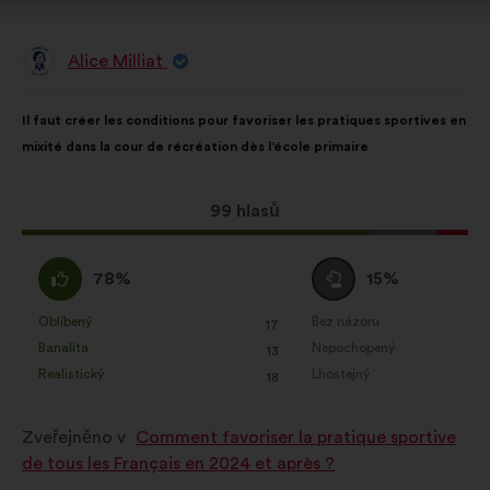
Alice Milliat
Návrh:
Obsah
S
Il faut créer les conditions pour favoriser les pratiques sportives en
návrhu:
distribucí:
mixité dans la cour de récréation dès l’école primaire
Tento
99 hlasů
návrh
získal:
Souhlasím
Neutrální
78%
15%
:
hlas
:
Oblíbený
Bez názoru
:
krát
:
krát
17
Tento
Tento
Banalita
Nepochopený
:
krát
:
krát
13
návrh
návrh
Realistický
Lhostejný
:
krát
:
krát
18
byl
byl
kvalifikován:
kvalifikován:
Zveřejněno v
Comment favoriser la pratique sportive
de tous les Français en 2024 et après ?