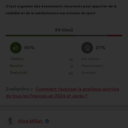
Obsah
S
Il faut organiser des évènements récurrents pour apporter de la
návrhu:
distribucí:
visibilité et de la médiatisation aux actrices du sport
Tento
99 hlasů
návrh
získal:
Souhlasím
Neutrální
60%
27%
:
hlas
:
Oblíbený
Bez názoru
:
krát
:
krát
10
Tento
Tento
Banalita
Nepochopený
:
krát
:
krát
11
návrh
návrh
Realistický
Lhostejný
:
krát
:
krát
20
byl
byl
kvalifikován:
kvalifikován:
Zveřejněno v
Comment favoriser la pratique sportive
de tous les Français en 2024 et après ?
Alice Milliat
Návrh: