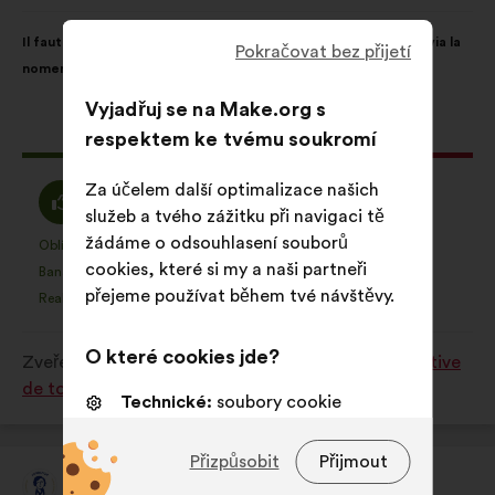
Obsah
S
Il faut davantage mettre en avant les rôle-modèles féminins via la
návrhu:
distribucí:
Pokračovat bez přijetí
nomenclature des équipements sportifs
Vyjadřuj se na Make.org s
Tento
98 hlasů
respektem ke tvému soukromí
návrh
získal:
Za účelem další optimalizace našich
Souhlasím
Neutrální
45%
38%
služeb a tvého zážitku při navigaci tě
:
hlas
žádáme o odsouhlasení souborů
:
Oblíbený
Bez názoru
:
krát
:
krát
9
Tento
Tento
cookies, které si my a naši partneři
Banalita
Nepochopený
:
krát
:
krát
4
návrh
návrh
přejeme používat během tvé návštěvy.
Realistický
Lhostejný
:
krát
:
krát
9
byl
byl
kvalifikován:
kvalifikován:
O které cookies jde?
Zveřejněno v
Comment favoriser la pratique sportive
de tous les Français en 2024 et après ?
Technické:
soubory cookie
nezbytné pro fungování webové
stránky
Přizpůsobit
Přijmout
Alice Milliat
Preferenční:
soubory cookie pro
Návrh: