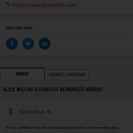
Internetová
https://www.alicemilliat.com/
et discriminatoire sur tous les terrains de sport.
stránka:
SDÍLEJ TENTO PROFIL
NÁVRHY
ZAUJMUTÍ STANOVISKA
ALICE MILLIAT A JEHO/JEJÍ NEJNOVĚJŠÍ NÁVRHY:
Alice Milliat
Návrh:
Obsah
S
Il faut améliorer les infrastructures sportives et les rendre plus
návrhu:
distribucí: