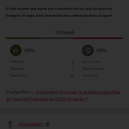
Obsah
S
Il faut donner une place aux transidentités au sein du sport et
návrhu:
distribucí:
intégrer ce sujet dans l’ensemble des réflexions liées au sport
Tento
101 hlasů
návrh
získal:
Souhlasím
Neutrální
29%
29%
:
hlas
:
Oblíbený
Bez názoru
:
krát
:
krát
5
Tento
Tento
Banalita
Nepochopený
:
krát
:
krát
1
návrh
návrh
Realistický
Lhostejný
:
krát
:
krát
12
byl
byl
kvalifikován:
kvalifikován:
Zveřejněno v
Comment favoriser la pratique sportive
de tous les Français en 2024 et après ?
Alice Milliat
Návrh: