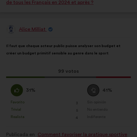
de tous les Français en 2024 et après ?
como:
como:
Alice Milliat
Propuesta
de:
Contenido
Con
Il faut que chaque acteur public puisse analyser son budget et
de
el
créer un budget primitif sensible au genre dans le sport
la
siguiente
propuesta:
reparto:
Esta
99 votos
propuesta
ha
A
Neutro
31%
41%
recibido:
favor
:
:
Favorito
Sin opinión
:
veces
:
veces
3
Esta
Esta
Trivial
No entiendo
:
veces
:
veces
5
propuesta
propuesta
Realista
Indiferente
:
veces
:
veces
4
se
se
ha
ha
Publicada en
Comment favoriser la pratique sportive
calificado
calificado