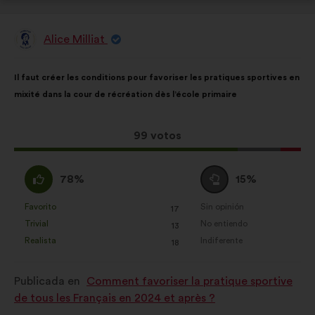
Alice Milliat
Propuesta
de:
Contenido
Con
Il faut créer les conditions pour favoriser les pratiques sportives en
de
el
mixité dans la cour de récréation dès l’école primaire
la
siguiente
propuesta:
reparto:
Esta
99 votos
propuesta
ha
A
Neutro
78%
15%
recibido:
favor
:
:
Favorito
Sin opinión
:
veces
:
veces
17
Esta
Esta
Trivial
No entiendo
:
veces
:
veces
13
propuesta
propuesta
Realista
Indiferente
:
veces
:
veces
18
se
se
ha
ha
Publicada en
Comment favoriser la pratique sportive
calificado
calificado
de tous les Français en 2024 et après ?
como:
como: