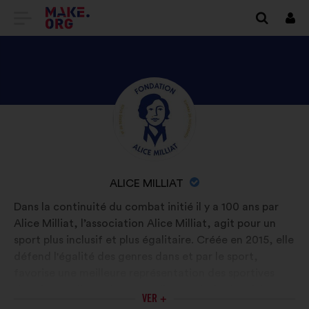
IR
Cone
A
LA
PÁGINA
DESCUBRE
Biografía:
DE
EL
INICIO
PERFIL
DE
DE
NOMBRE
ALICE MILLIAT
ALICE
MAKE.ORG
DE
Dans la continuité du combat initié il y a 100 ans par
MILLIAT
LA
Alice Milliat, l’association Alice Milliat, agit pour un
ORGANIZACIÓN:
sport plus inclusif et plus égalitaire. Créée en 2015, elle
défend l'égalité des genres dans et par le sport,
favorise une meilleure représentation des sportives
dans les médias et les mentalités, valorise la mixité et
VER +
lutte contre toute forme de violence sexiste, sexuelle