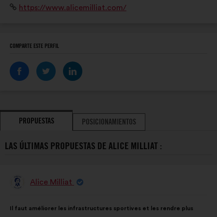
Sitio
https://www.alicemilliat.com/
et discriminatoire sur tous les terrains de sport.
web:
COMPARTE ESTE PERFIL
PROPUESTAS
POSICIONAMIENTOS
LAS ÚLTIMAS PROPUESTAS DE ALICE MILLIAT :
Alice Milliat
Propuesta
de:
Contenido
Con
Il faut améliorer les infrastructures sportives et les rendre plus
de
el