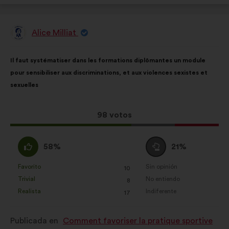
Alice Milliat
Propuesta
de:
Contenido
Con
Il faut systématiser dans les formations diplômantes un module
de
el
pour sensibiliser aux discriminations, et aux violences sexistes et
la
siguiente
sexuelles
propuesta:
reparto:
Esta
98 votos
propuesta
ha
A
Neutro
58%
21%
recibido:
favor
:
:
Favorito
Sin opinión
:
veces
:
veces
10
Esta
Esta
Trivial
No entiendo
:
veces
:
veces
8
propuesta
propuesta
Realista
Indiferente
:
veces
:
veces
17
se
se
ha
ha
Publicada en
Comment favoriser la pratique sportive
calificado
calificado