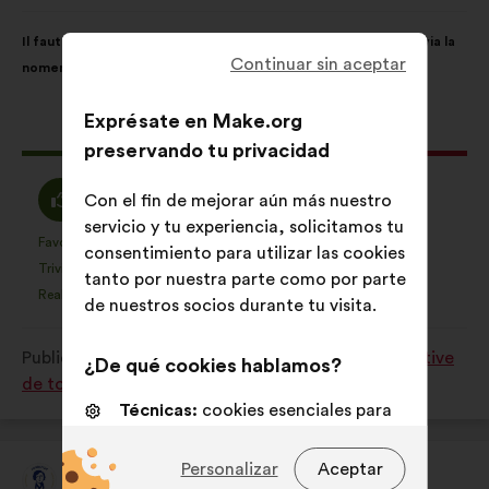
de:
Contenido
Con
Il faut davantage mettre en avant les rôle-modèles féminins via la
de
el
Continuar sin aceptar
nomenclature des équipements sportifs
la
siguiente
propuesta:
reparto:
Exprésate en Make.org
Esta
98 votos
preservando tu privacidad
propuesta
ha
A
Neutro
45%
38%
Con el fin de mejorar aún más nuestro
recibido:
favor
:
servicio y tu experiencia, solicitamos tu
:
Favorito
Sin opinión
:
veces
:
veces
9
consentimiento para utilizar las cookies
Esta
Esta
Trivial
No entiendo
:
veces
:
veces
4
tanto por nuestra parte como por parte
propuesta
propuesta
Realista
Indiferente
:
veces
:
veces
9
de nuestros socios durante tu visita.
se
se
ha
ha
Publicada en
Comment favoriser la pratique sportive
calificado
calificado
¿De qué cookies hablamos?
de tous les Français en 2024 et après ?
como:
como:
Técnicas:
cookies esenciales para
el funcionamiento del sitio web
Personalizar
Aceptar
De personalización:
cookies para
Alice Milliat
Propuesta