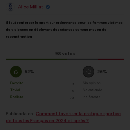
Alice Milliat
Propuesta
de:
Contenido
Con
Il faut renforcer le sport sur ordonnance pour les femmes victimes
de
el
de violences en déployant des séances comme moyen de
la
siguiente
reconstruction
propuesta:
reparto:
Esta
98 votos
propuesta
ha
A
Neutro
52%
26%
recibido:
favor
:
:
Favorito
Sin opinión
:
veces
:
veces
9
Esta
Esta
Trivial
No entiendo
:
veces
:
veces
4
propuesta
propuesta
Realista
Indiferente
:
veces
:
veces
20
se
se
ha
ha
Publicada en
Comment favoriser la pratique sportive
calificado
calificado
de tous les Français en 2024 et après ?
como:
como: