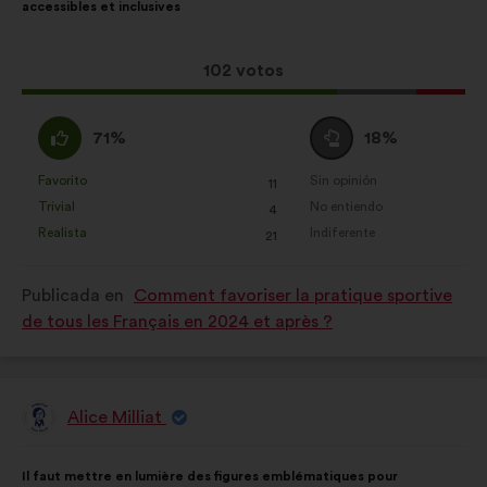
accessibles et inclusives
la
siguiente
propuesta:
reparto:
Esta
102 votos
propuesta
ha
A
Neutro
71%
18%
recibido:
favor
:
:
Favorito
Sin opinión
:
veces
:
veces
11
Esta
Esta
Trivial
No entiendo
:
veces
:
veces
4
propuesta
propuesta
Realista
Indiferente
:
veces
:
veces
21
se
se
ha
ha
Publicada en
Comment favoriser la pratique sportive
calificado
calificado
de tous les Français en 2024 et après ?
como:
como:
Alice Milliat
Propuesta
de:
Contenido
Con
Il faut mettre en lumière des figures emblématiques pour
de
el