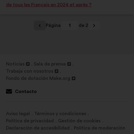
de tous les Français en 2024 et après ?
como:
como:
Página
1
de 2
Noticias
Sala de prensa
Abrir
Abrir
Trabaja con nosotros
en
Abrir
en
Fondo de dotación Make.org
una
en
Abrir
una
nueva
una
en
nueva
Contacto
pestaña
nueva
una
pestaña
pestaña
nueva
pestaña
Aviso legal
Términos y condiciones
Política de privacidad
Gestión de cookies
Declaración de accesibilidad
Política de moderación