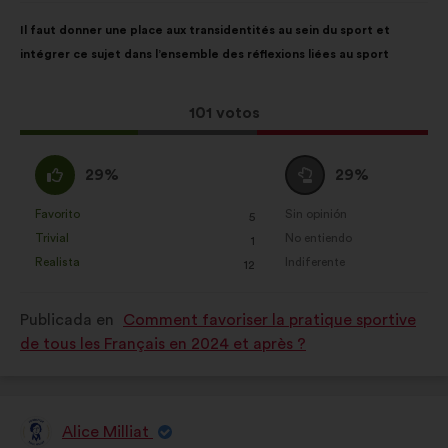
Contenido
Con
Il faut donner une place aux transidentités au sein du sport et
de
el
intégrer ce sujet dans l’ensemble des réflexions liées au sport
la
siguiente
propuesta:
reparto:
Esta
101 votos
propuesta
ha
A
Neutro
29%
29%
recibido:
favor
:
:
Favorito
Sin opinión
:
veces
:
veces
5
Esta
Esta
Trivial
No entiendo
:
veces
:
veces
1
propuesta
propuesta
Realista
Indiferente
:
veces
:
veces
12
se
se
ha
ha
Publicada en
Comment favoriser la pratique sportive
calificado
calificado
de tous les Français en 2024 et après ?
como:
como:
Alice Milliat
Propuesta