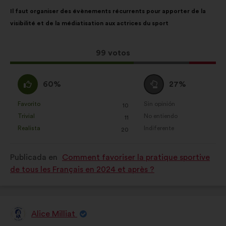
Contenido
Con
Il faut organiser des évènements récurrents pour apporter de la
de
el
visibilité et de la médiatisation aux actrices du sport
la
siguiente
propuesta:
reparto:
Esta
99 votos
propuesta
ha
A
Neutro
60%
27%
recibido:
favor
:
:
Favorito
Sin opinión
:
veces
:
veces
10
Esta
Esta
Trivial
No entiendo
:
veces
:
veces
11
propuesta
propuesta
Realista
Indiferente
:
veces
:
veces
20
se
se
ha
ha
Publicada en
Comment favoriser la pratique sportive
calificado
calificado
de tous les Français en 2024 et après ?
como:
como:
Alice Milliat
Propuesta
de: