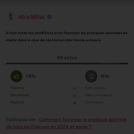
Alice Milliat
Proposta
por:
Conteúdo
A
Il faut créer les conditions pour favoriser les pratiques sportives en
da
repartição
mixité dans la cour de récréation dès l’école primaire
proposta:
é
a
seguinte:
Esta
99 votos
proposta
recebeu:
Concordo
Voto
78%
15%
:
neutro
:
Favorita
Sem opinião
:
vezes
:
vezes
17
Esta
Esta
Banalidade
Não compreendi
:
vezes
:
vezes
13
proposta
proposta
Realista
Indiferente
:
vezes
:
vezes
18
foi
foi
qualificada
qualificada
Publicado em
Comment favoriser la pratique sportive
em:
em:
de tous les Français en 2024 et après ?