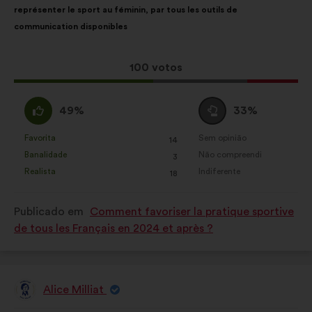
représenter le sport au féminin, par tous les outils de
proposta:
é
communication disponibles
a
seguinte:
Esta
100 votos
proposta
recebeu:
Concordo
Voto
49%
33%
:
neutro
:
Favorita
Sem opinião
:
vezes
:
vezes
14
Esta
Esta
Banalidade
Não compreendi
:
vezes
:
vezes
3
proposta
proposta
Realista
Indiferente
:
vezes
:
vezes
18
foi
foi
qualificada
qualificada
Publicado em
Comment favoriser la pratique sportive
em:
em:
de tous les Français en 2024 et après ?
Alice Milliat
Proposta
por: