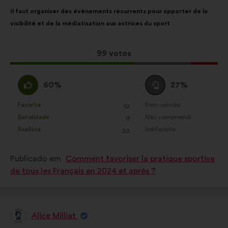
Conteúdo
A
Il faut organiser des évènements récurrents pour apporter de la
da
repartição
visibilité et de la médiatisation aux actrices du sport
proposta:
é
a
seguinte:
Esta
99 votos
proposta
recebeu:
Concordo
Voto
60%
27%
:
neutro
:
Favorita
Sem opinião
:
vezes
:
vezes
10
Esta
Esta
Banalidade
Não compreendi
:
vezes
:
vezes
11
proposta
proposta
Realista
Indiferente
:
vezes
:
vezes
20
foi
foi
qualificada
qualificada
Publicado em
Comment favoriser la pratique sportive
em:
em:
de tous les Français en 2024 et après ?
Alice Milliat
Proposta
por: