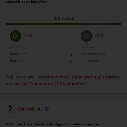
accessibles et inclusives
proposta:
é
a
seguinte:
Esta
102 votos
proposta
recebeu:
Concordo
Voto
71%
18%
:
neutro
:
Favorita
Sem opinião
:
vezes
:
vezes
11
Esta
Esta
Banalidade
Não compreendi
:
vezes
:
vezes
4
proposta
proposta
Realista
Indiferente
:
vezes
:
vezes
21
foi
foi
qualificada
qualificada
Publicado em
Comment favoriser la pratique sportive
em:
em:
de tous les Français en 2024 et après ?
Alice Milliat
Proposta
por:
Conteúdo
A
Il faut mettre en lumière des figures emblématiques pour
da
repartição