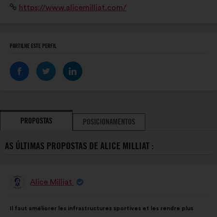
Sítio
https://www.alicemilliat.com/
et discriminatoire sur tous les terrains de sport.
Internet:
PARTILHE ESTE PERFIL
PROPOSTAS
POSICIONAMENTOS
AS ÚLTIMAS PROPOSTAS DE ALICE MILLIAT :
Alice Milliat
Proposta
por:
Conteúdo
A
Il faut améliorer les infrastructures sportives et les rendre plus
da
repartição