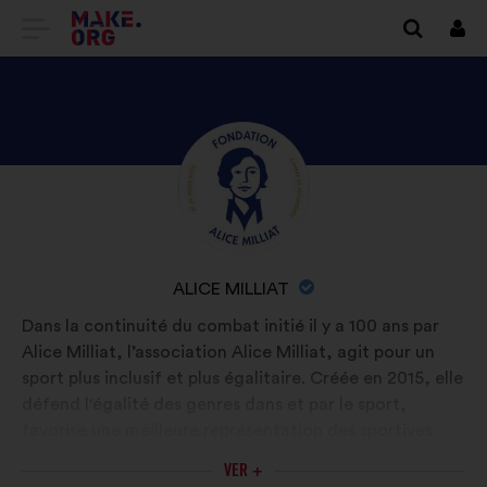
IR
Inici
sess
PARA
A
PÁGINA
DESCUBRA
Biografia:
INICIAL
O
DO
PERFIL
SÍTIO
DE
NOME
ALICE MILLIAT
ALICE
INTERNET
DA
Dans la continuité du combat initié il y a 100 ans par
MILLIAT
ORGANIZAÇÃO
Alice Milliat, l’association Alice Milliat, agit pour un
MAKE.ORG
:
sport plus inclusif et plus égalitaire. Créée en 2015, elle
défend l'égalité des genres dans et par le sport,
favorise une meilleure représentation des sportives
dans les médias et les mentalités, valorise la mixité et
VER +
lutte contre toute forme de violence sexiste, sexuelle