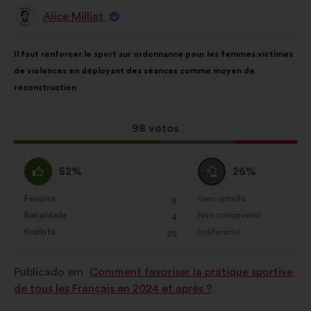
Alice Milliat
Proposta
por:
Conteúdo
A
Il faut renforcer le sport sur ordonnance pour les femmes victimes
da
repartição
de violences en déployant des séances comme moyen de
proposta:
é
reconstruction
a
seguinte:
Esta
98 votos
proposta
recebeu:
Concordo
Voto
52%
26%
:
neutro
:
Favorita
Sem opinião
:
vezes
:
vezes
9
Esta
Esta
Banalidade
Não compreendi
:
vezes
:
vezes
4
proposta
proposta
Realista
Indiferente
:
vezes
:
vezes
20
foi
foi
qualificada
qualificada
Publicado em
Comment favoriser la pratique sportive
em:
em:
de tous les Français en 2024 et après ?