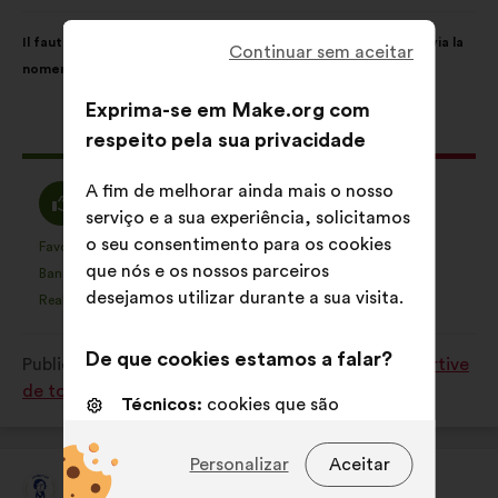
por:
Conteúdo
A
Il faut davantage mettre en avant les rôle-modèles féminins via la
da
repartição
Continuar sem aceitar
nomenclature des équipements sportifs
proposta:
é
a
Exprima-se em Make.org com
seguinte:
Esta
98 votos
respeito pela sua privacidade
proposta
recebeu:
A fim de melhorar ainda mais o nosso
Concordo
Voto
45%
38%
serviço e a sua experiência, solicitamos
:
neutro
o seu consentimento para os cookies
:
Favorita
Sem opinião
:
vezes
:
vezes
9
Esta
Esta
que nós e os nossos parceiros
Banalidade
Não compreendi
:
vezes
:
vezes
4
proposta
proposta
desejamos utilizar durante a sua visita.
Realista
Indiferente
:
vezes
:
vezes
9
foi
foi
qualificada
qualificada
De que cookies estamos a falar?
Publicado em
Comment favoriser la pratique sportive
em:
em:
de tous les Français en 2024 et après ?
Técnicos:
cookies que são
essenciais para o funcionamento
do sitio Internet
Personalizar
Aceitar
Alice Milliat
Preferências:
cookies para
Proposta