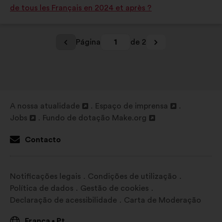
de tous les Français en 2024 et après ?
Página
1
de 2
A nossa atualidade
Espaço de imprensa
Abertura
Abertura
Jobs
Fundo de dotação Make.org
num
Abertura
Abertura
num
novo
num
num
novo
Contacto
separador
novo
novo
separador
separador
separador
Notificações legais
Condições de utilização
Política de dados
Gestão de cookies
Declaração de acessibilidade
Carta de Moderação
França
Pt
•