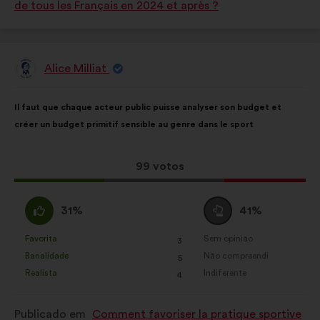
de tous les Français en 2024 et après ?
Alice Milliat
Proposta
por:
Conteúdo
A
Il faut que chaque acteur public puisse analyser son budget et
da
repartição
créer un budget primitif sensible au genre dans le sport
proposta:
é
a
seguinte:
Esta
99 votos
proposta
recebeu:
Concordo
Voto
31%
41%
:
neutro
:
Favorita
Sem opinião
:
vezes
:
vezes
3
Esta
Esta
Banalidade
Não compreendi
:
vezes
:
vezes
5
proposta
proposta
Realista
Indiferente
:
vezes
:
vezes
4
foi
foi
qualificada
qualificada
Publicado em
Comment favoriser la pratique sportive
em:
em: