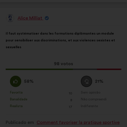
Alice Milliat
Proposta
por:
Conteúdo
A
Il faut systématiser dans les formations diplômantes un module
da
repartição
pour sensibiliser aux discriminations, et aux violences sexistes et
proposta:
é
sexuelles
a
seguinte:
Esta
98 votos
proposta
recebeu:
Concordo
Voto
58%
21%
:
neutro
:
Favorita
Sem opinião
:
vezes
:
vezes
10
Esta
Esta
Banalidade
Não compreendi
:
vezes
:
vezes
8
proposta
proposta
Realista
Indiferente
:
vezes
:
vezes
17
foi
foi
qualificada
qualificada
Publicado em
Comment favoriser la pratique sportive
em:
em: