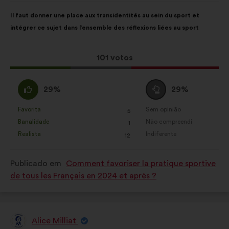
Conteúdo
A
Il faut donner une place aux transidentités au sein du sport et
da
repartição
intégrer ce sujet dans l’ensemble des réflexions liées au sport
proposta:
é
a
seguinte:
Esta
101 votos
proposta
recebeu:
Concordo
Voto
29%
29%
:
neutro
:
Favorita
Sem opinião
:
vezes
:
vezes
5
Esta
Esta
Banalidade
Não compreendi
:
vezes
:
vezes
1
proposta
proposta
Realista
Indiferente
:
vezes
:
vezes
12
foi
foi
qualificada
qualificada
Publicado em
Comment favoriser la pratique sportive
em:
em:
de tous les Français en 2024 et après ?
Alice Milliat
Proposta