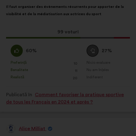
de:
Conținutul
Cu
Il faut organiser des évènements récurrents pour apporter de la
propunerii:
următoarea
visibilité et de la médiatisation aux actrices du sport
distribuire:
Această
99 voturi
propunere
a
Acord
Neutru
60%
27%
întrunit:
:
:
Preferință
Nicio evaluare
:
ori
:
ori
10
Această
Această
Banalitate
Nu am înțeles
:
ori
:
ori
11
propunere
propunere
Realistă
Indiferent
:
ori
:
ori
20
a
a
primit
primit
Publicată în
Comment favoriser la pratique sportive
clasificarea:
clasificarea:
de tous les Français en 2024 et après ?
Alice Milliat
Propunere
făcută