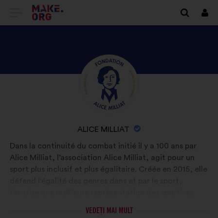
DIRECȚIONARE
Cone
SPRE
PRIMA
PAGINĂ
DESCOPERIȚI
Biografie:
A
PROFILUL
SITE-
ALICE
ULUI
MILLIAT
NUMELE
ALICE MILLIAT
MAKE.ORG
ORGANIZAȚIEI:
Dans la continuité du combat initié il y a 100 ans par
Alice Milliat, l’association Alice Milliat, agit pour un
sport plus inclusif et plus égalitaire. Créée en 2015, elle
défend l'égalité des genres dans et par le sport,
favorise une meilleure représentation des sportives
dans les médias et les mentalités, valorise la mixité et
VEDEȚI MAI MULT
lutte contre toute forme de violence sexiste, sexuelle