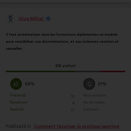
Alice Milliat
Propunere
făcută
de:
Conținutul
Cu
Il faut systématiser dans les formations diplômantes un module
propunerii:
următoarea
pour sensibiliser aux discriminations, et aux violences sexistes et
distribuire:
sexuelles
Această
98 voturi
propunere
a
Acord
Neutru
58%
21%
întrunit:
:
:
Preferință
Nicio evaluare
:
ori
:
ori
10
Această
Această
Banalitate
Nu am înțeles
:
ori
:
ori
8
propunere
propunere
Realistă
Indiferent
:
ori
:
ori
17
a
a
primit
primit
Publicată în
Comment favoriser la pratique sportive
clasificarea:
clasificarea: