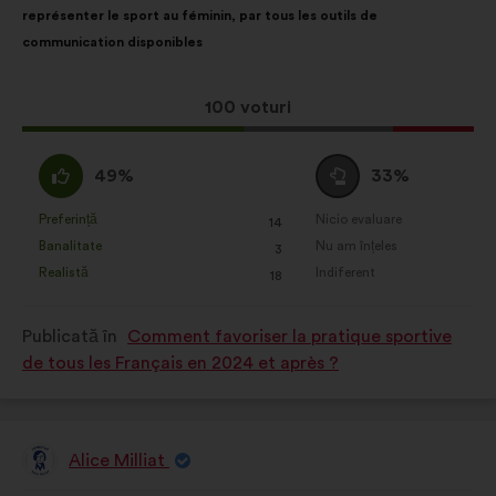
représenter le sport au féminin, par tous les outils de
distribuire:
communication disponibles
Această
100 voturi
propunere
a
Acord
Neutru
49%
33%
întrunit:
:
:
Preferință
Nicio evaluare
:
ori
:
ori
14
Această
Această
Banalitate
Nu am înțeles
:
ori
:
ori
3
propunere
propunere
Realistă
Indiferent
:
ori
:
ori
18
a
a
primit
primit
Publicată în
Comment favoriser la pratique sportive
clasificarea:
clasificarea:
de tous les Français en 2024 et après ?
Alice Milliat
Propunere
făcută