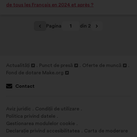
de tous les Français en 2024 et après ?
Pagina
1
din 2
Actualități
Punct de presă
Oferte de muncă
Deschidere
Deschidere
Deschidere
Fond de dotare Make.org
într-
Deschidere
într-
într-
o
într-
o
o
Contact
filă
o
filă
filă
nouă
filă
nouă
nouă
nouă
Aviz juridic
Condiții de utilizare
Politica privind datele
Gestionarea modulelor cookie
Declarație privind accesibilitatea
Carta de moderare