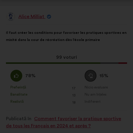
Alice Milliat
Propunere
făcută
de:
Conținutul
Cu
Il faut créer les conditions pour favoriser les pratiques sportives en
propunerii:
următoarea
mixité dans la cour de récréation dès l’école primaire
distribuire:
Această
99 voturi
propunere
a
Acord
Neutru
78%
15%
întrunit:
:
:
Preferință
Nicio evaluare
:
ori
:
ori
17
Această
Această
Banalitate
Nu am înțeles
:
ori
:
ori
13
propunere
propunere
Realistă
Indiferent
:
ori
:
ori
18
a
a
primit
primit
Publicată în
Comment favoriser la pratique sportive
clasificarea:
clasificarea:
de tous les Français en 2024 et après ?