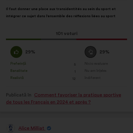
de:
Conținutul
Cu
Il faut donner une place aux transidentités au sein du sport et
propunerii:
următoarea
intégrer ce sujet dans l’ensemble des réflexions liées au sport
distribuire:
Această
101 voturi
propunere
a
Acord
Neutru
29%
29%
întrunit:
:
:
Preferință
Nicio evaluare
:
ori
:
ori
5
Această
Această
Banalitate
Nu am înțeles
:
ori
:
ori
1
propunere
propunere
Realistă
Indiferent
:
ori
:
ori
12
a
a
primit
primit
Publicată în
Comment favoriser la pratique sportive
clasificarea:
clasificarea:
de tous les Français en 2024 et après ?
Alice Milliat
Propunere