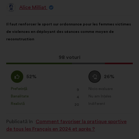
Alice Milliat
Propunere
făcută
de:
Conținutul
Cu
Il faut renforcer le sport sur ordonnance pour les femmes victimes
propunerii:
următoarea
de violences en déployant des séances comme moyen de
distribuire:
reconstruction
Această
98 voturi
propunere
a
Acord
Neutru
52%
26%
întrunit:
:
:
Preferință
Nicio evaluare
:
ori
:
ori
9
Această
Această
Banalitate
Nu am înțeles
:
ori
:
ori
4
propunere
propunere
Realistă
Indiferent
:
ori
:
ori
20
a
a
primit
primit
Publicată în
Comment favoriser la pratique sportive
clasificarea:
clasificarea:
de tous les Français en 2024 et après ?