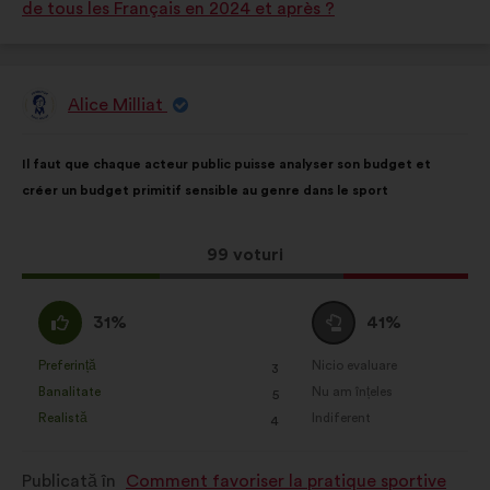
de tous les Français en 2024 et après ?
Alice Milliat
Propunere
făcută
de:
Conținutul
Cu
Il faut que chaque acteur public puisse analyser son budget et
propunerii:
următoarea
créer un budget primitif sensible au genre dans le sport
distribuire:
Această
99 voturi
propunere
a
Acord
Neutru
31%
41%
întrunit:
:
:
Preferință
Nicio evaluare
:
ori
:
ori
3
Această
Această
Banalitate
Nu am înțeles
:
ori
:
ori
5
propunere
propunere
Realistă
Indiferent
:
ori
:
ori
4
a
a
primit
primit
Publicată în
Comment favoriser la pratique sportive
clasificarea:
clasificarea: