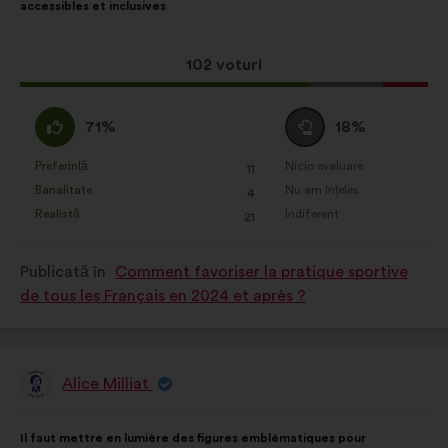
accessibles et inclusives
distribuire:
Această
102 voturi
propunere
a
Acord
Neutru
71%
18%
întrunit:
:
:
Preferință
Nicio evaluare
:
ori
:
ori
11
Această
Această
Banalitate
Nu am înțeles
:
ori
:
ori
4
propunere
propunere
Realistă
Indiferent
:
ori
:
ori
21
a
a
primit
primit
Publicată în
Comment favoriser la pratique sportive
clasificarea:
clasificarea:
de tous les Français en 2024 et après ?
Alice Milliat
Propunere
făcută
de:
Conținutul
Cu
Il faut mettre en lumière des figures emblématiques pour
propunerii:
următoarea