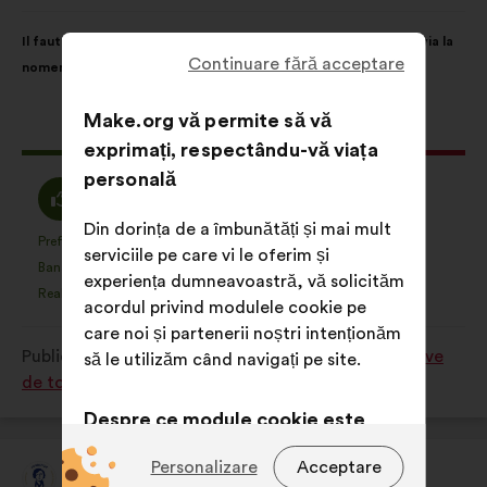
făcută
de:
Conținutul
Cu
Il faut davantage mettre en avant les rôle-modèles féminins via la
propunerii:
următoarea
Continuare fără acceptare
nomenclature des équipements sportifs
distribuire:
Make.org vă permite să vă
Această
98 voturi
exprimați, respectându-vă viața
propunere
personală
a
Acord
Neutru
45%
38%
întrunit:
:
:
Din dorința de a îmbunătăți și mai mult
Preferință
Nicio evaluare
:
ori
:
ori
9
serviciile pe care vi le oferim și
Această
Această
Banalitate
Nu am înțeles
:
ori
:
ori
4
experiența dumneavoastră, vă solicităm
propunere
propunere
Realistă
Indiferent
:
ori
:
ori
9
acordul privind modulele cookie pe
a
a
care noi și partenerii noștri intenționăm
primit
primit
Publicată în
Comment favoriser la pratique sportive
să le utilizăm când navigați pe site.
clasificarea:
clasificarea:
de tous les Français en 2024 et après ?
Despre ce module cookie este
vorba?
Personalizare
Acceptare
Alice Milliat
Propunere