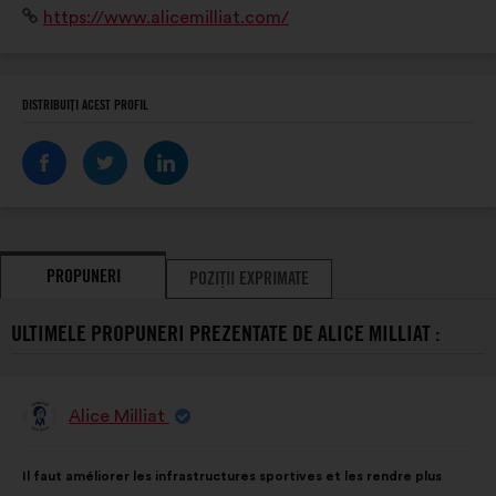
Site
https://www.alicemilliat.com/
et discriminatoire sur tous les terrains de sport.
internet:
DISTRIBUIȚI ACEST PROFIL
PROPUNERI
POZIȚII EXPRIMATE
ULTIMELE PROPUNERI PREZENTATE DE ALICE MILLIAT :
Alice Milliat
Propunere
făcută
de:
Conținutul
Cu
Il faut améliorer les infrastructures sportives et les rendre plus
propunerii:
următoarea