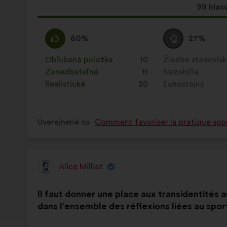
Tento
99 hlas
návrh
bol
Súhlasím
Tento
Neutrálny
Tento
60%
27%
prijatý:
:
návrh
hlas
návrh
bol
:
bol
Obľúbená položka
:
krát
10
Žiadne stanovis
:
krát
kvalifikovaný:
kvalifikovaný:
Zanedbateľné
:
krát
11
Nezahŕňa
:
krát
Realistické
:
krát
20
Ľahostajný
:
krát
Uverejnené na
Comment favoriser la pratique spor
Alice Milliat
Návrh:
Obsah
S
Il faut donner une place aux transidentités a
návrhu:
rozdelením:
dans l’ensemble des réflexions liées au spor