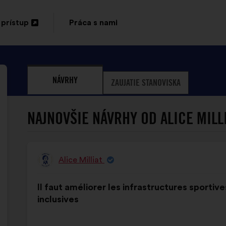
 prístup
Práca s nami
orenie
ej
NÁVRHY
ZAUJATIE STANOVISKA
te
NAJNOVŠIE NÁVRHY OD ALICE MILLI
Alice Milliat
Návrh:
Obsah
S
Il faut améliorer les infrastructures sportiv
návrhu:
rozdelením:
inclusives