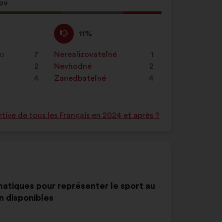
poľa
ov
a
klikni
Nesúhlasím
Tento
11%
na
:
návrh
tlačidlo
bol
ko
7
Nerealizovateľné
:
krát
1
„Hľadať“.
kvalifikovaný:
2
Nevhodné
:
krát
2
4
Zanedbateľné
:
krát
4
tive de tous les Français en 2024 et après ?
matiques pour représenter le sport au
n disponibles