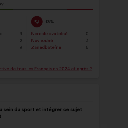
ov
Nesúhlasím
Tento
13%
:
návrh
bol
ko
9
Nerealizovateľné
:
krát
0
kvalifikovaný:
2
Nevhodné
:
krát
3
9
Zanedbateľné
:
krát
6
tive de tous les Français en 2024 et après ?
u sein du sport et intégrer ce sujet
t