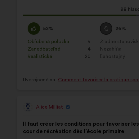
Tento
98 hlas
návrh
bol
Súhlasím
Tento
Neutrálny
Tento
52%
26%
prijatý:
:
návrh
hlas
návrh
bol
:
bol
Obľúbená položka
:
krát
9
Žiadne stanovis
:
krát
kvalifikovaný:
kvalifikovaný:
Zanedbateľné
:
krát
4
Nezahŕňa
:
krát
Realistické
:
krát
20
Ľahostajný
:
krát
Uverejnené na
Comment favoriser la pratique spor
Alice Milliat
Návrh:
Obsah
S
Il faut créer les conditions pour favoriser le
návrhu:
rozdelením:
cour de récréation dès l’école primaire