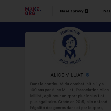
PREJSŤ
Naše správy
Náš
Otvorenie
Otv
NA
na
na
DOMOVSKÚ
ZOZNÁMTE
Životopis:
novej
nov
STRÁNKU
SA
karte
kar
MAKE.ORG
S
PROFILOM
ALICE
MILLIAT
NÁZOV
ALICE MILLIAT
ORGANIZÁCIE:
Dans la continuité du combat initié il y a
100 ans par Alice Milliat, l’association Alice
Milliat, agit pour un sport plus inclusif et
plus égalitaire. Créée en 2015, elle défend
l'égalité des genres dans et par le sport,