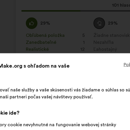
Tento
101 hlas
návrh
bol
Súhlasím
Tento
Neutrálny
Tento
29%
29%
prijatý:
:
návrh
hlas
návrh
bol
:
bol
Obľúbená položka
:
krát
5
Žiadne stanovis
:
krát
kvalifikovaný:
kvalifikovaný:
Zanedbateľné
:
krát
1
Nezahŕňa
:
krát
Realistické
:
krát
12
Ľahostajný
:
krát
Pok
 Make.org s ohľadom na vaše
Uverejnené na
Comment favoriser la pratique spor
šovať naše služby a vaše skúsenosti vás žiadame o súhlas so 
Alice Milliat
aši partneri počas vašej návštevy používať.
Návrh:
Obsah
S
Il faut davantage mettre en avant les rôle-
kie ide?
návrhu:
rozdelením:
des équipements sportifs
ory cookie nevyhnutné na fungovanie webovej stránky