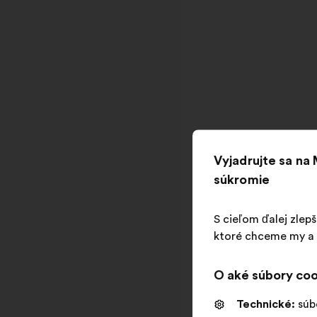
Vyjadrujte sa na
súkromie
S cieľom ďalej zlep
ktoré chceme my a n
O aké súbory coo
Technické:
súb