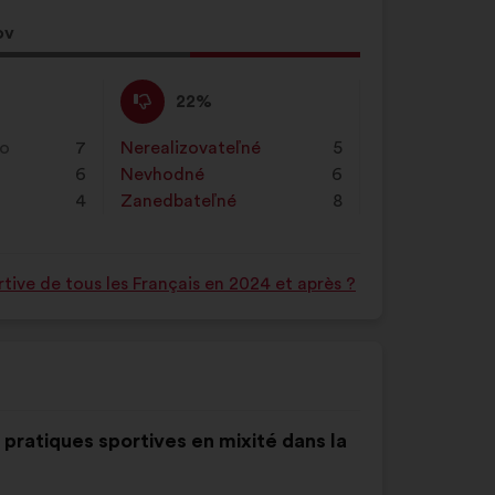
ov
Nesúhlasím
Tento
22%
:
návrh
bol
ko
7
Nerealizovateľné
:
krát
5
kvalifikovaný:
6
Nevhodné
:
krát
6
4
Zanedbateľné
:
krát
8
tive de tous les Français en 2024 et après ?
s pratiques sportives en mixité dans la