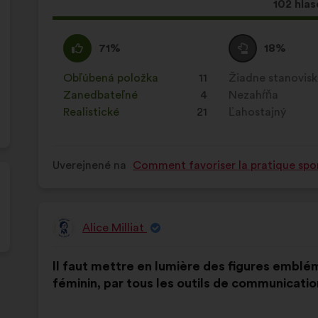
Tento
102 hlas
návrh
bol
Súhlasím
Tento
Neutrálny
Tento
71%
18%
prijatý:
:
návrh
hlas
návrh
bol
:
bol
Obľúbená položka
:
krát
11
Žiadne stanovis
:
krát
kvalifikovaný:
kvalifikovaný:
Zanedbateľné
:
krát
4
Nezahŕňa
:
krát
Realistické
:
krát
21
Ľahostajný
:
krát
Uverejnené na
Comment favoriser la pratique spor
Alice Milliat
Návrh:
Obsah
S
Il faut mettre en lumière des figures emblé
návrhu:
rozdelením:
féminin, par tous les outils de communicatio