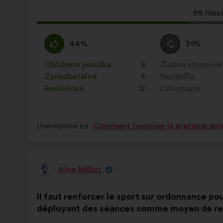
Tento
99 hlas
návrh
bol
Súhlasím
Tento
Neutrálny
Tento
44%
31%
prijatý:
:
návrh
hlas
návrh
bol
:
bol
Obľúbená položka
:
krát
8
Žiadne stanovis
:
krát
kvalifikovaný:
kvalifikovaný:
Zanedbateľné
:
krát
4
Nezahŕňa
:
krát
Realistické
:
krát
12
Ľahostajný
:
krát
Uverejnené na
Comment favoriser la pratique spor
Alice Milliat
Návrh:
Obsah
S
Il faut renforcer le sport sur ordonnance p
návrhu:
rozdelením:
déployant des séances comme moyen de re