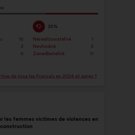
ov
Nesúhlasím
Tento
25%
:
návrh
bol
ko
16
Nerealizovateľné
:
krát
1
kvalifikovaný:
2
Nevhodné
:
krát
3
6
Zanedbateľné
:
krát
11
tive de tous les Français en 2024 et après ?
our les femmes victimes de violences en
construction