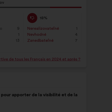
sov
Nesúhlasím
Tento
18%
:
návrh
bol
ko
9
Nerealizovateľné
:
krát
1
kvalifikovaný:
1
Nevhodné
:
krát
4
13
Zanedbateľné
:
krát
7
tive de tous les Français en 2024 et après ?
our apporter de la visibilité et de la