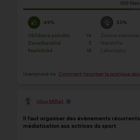
Tento
100 hla
návrh
bol
Súhlasím
Tento
Neutrálny
Tento
49%
33%
prijatý:
:
návrh
hlas
návrh
bol
:
bol
Obľúbená položka
:
krát
14
Žiadne stanovis
:
krát
kvalifikovaný:
kvalifikovaný:
Zanedbateľné
:
krát
3
Nezahŕňa
:
krát
Realistické
:
krát
18
Ľahostajný
:
krát
Uverejnené na
Comment favoriser la pratique spor
Alice Milliat
Návrh:
Obsah
S
Il faut organiser des évènements récurrents p
návrhu:
rozdelením:
médiatisation aux actrices du sport