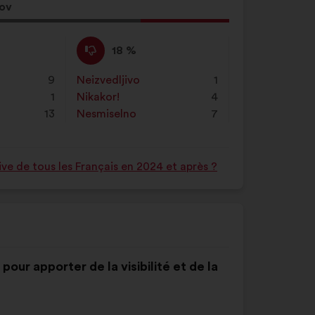
sov
Proti
Ta
18 %
:
predlog
je
9
Neizvedljivo
:
krat
1
prejel
1
Nikakor!
:
krat
4
naslednje
13
Nesmiselno
:
krat
7
obrazložitve:
ve de tous les Français en 2024 et après ?
our apporter de la visibilité et de la