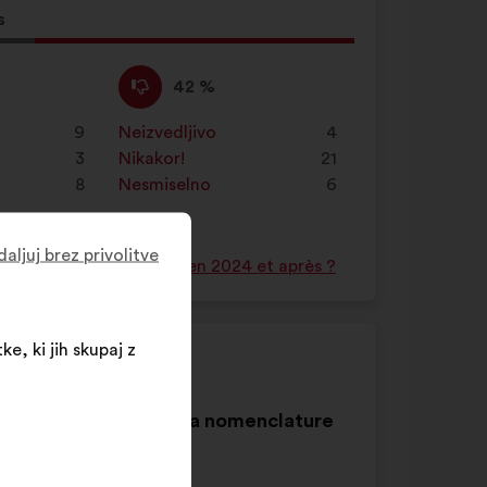
s
g
Proti
Ta
42 %
:
predlog
je
9
Neizvedljivo
:
krat
4
prejel
3
Nikakor!
:
krat
21
naslednje
8
Nesmiselno
:
krat
6
obrazložitve:
aljuj brez privolitve
ve de tous les Français en 2024 et après ?
ke, ki jih skupaj z
modèles féminins via la nomenclature