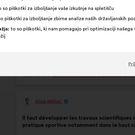
Ta
98 glas
 so piškotki za izboljšanje vaše izkušnje na spletišču
predlog
o piškotki za izboljšanje zbirne analize naših državljanskih p
je
Za
Ta
Neopredeljen/-
Ta
45 %
38 %
zbral:
žja:
to so piškotki, ki nam pomagajo pri optimizaciji našega 
:
predlog
a
predlog
žij
je
:
je
Navdušujoče
:
krat
9
Nimam mnenja
:
krat
prejel
prejel
Očitno
:
krat
4
Nerazumljivo
:
krat
naslednje
naslednje
Izvedljivo
:
krat
9
Vseeno mi je
:
krat
obrazložitve:
obrazložitve:
Pri
Objavljeno v
Comment favoriser la pratique sporti
Alice Milliat
Predlog:
Vsebina
Z
Il faut développer les travaux scientifiques
predloga:
naslednjo
pratique sportive notamment dans le haut n
porazdelitvijo: