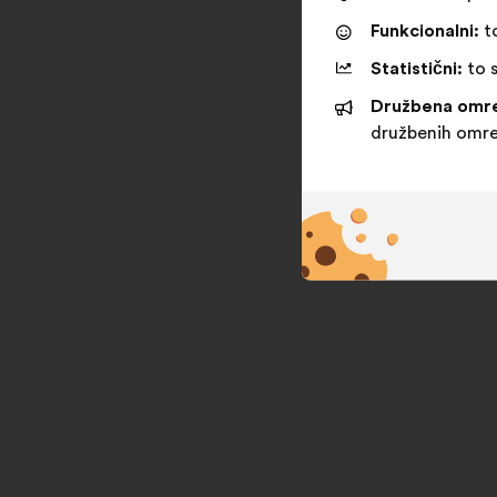
Funkcionalni:
to
Statistični:
to s
Družbena omre
družbenih omre