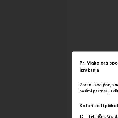
Pri Make.org sp
izražanja
Zaradi izboljšanja na
našimi partnerji že
Kateri so ti piško
Tehnični:
ti piš