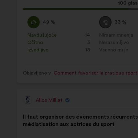
Ta
100 gla
predlog
je
Za
Ta
Neopredeljen/-
Ta
49 %
33 %
zbral:
:
predlog
a
predlog
je
:
je
Navdušujoče
:
krat
14
Nimam mnenja
:
krat
prejel
prejel
Očitno
:
krat
3
Nerazumljivo
:
krat
naslednje
naslednje
Izvedljivo
:
krat
18
Vseeno mi je
:
krat
obrazložitve:
obrazložitve:
Objavljeno v
Comment favoriser la pratique sporti
Alice Milliat
Predlog:
Vsebina
Z
Il faut organiser des évènements récurrents p
predloga:
naslednjo
médiatisation aux actrices du sport
porazdelitvijo: