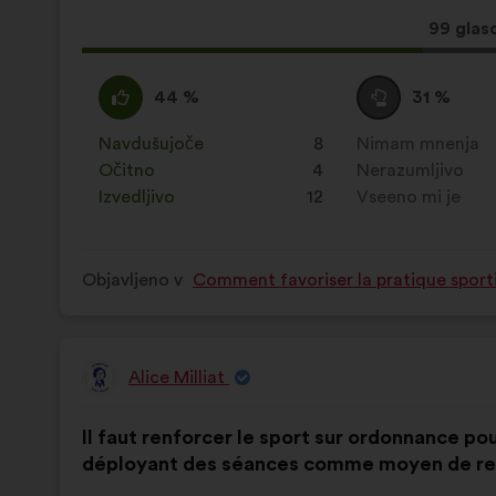
Ta
99 glas
predlog
je
Za
Ta
Neopredeljen/-
Ta
44 %
31 %
zbral:
:
predlog
a
predlog
je
:
je
Navdušujoče
:
krat
8
Nimam mnenja
:
krat
prejel
prejel
Očitno
:
krat
4
Nerazumljivo
:
krat
naslednje
naslednje
Izvedljivo
:
krat
12
Vseeno mi je
:
krat
obrazložitve:
obrazložitve:
Objavljeno v
Comment favoriser la pratique sporti
Alice Milliat
Predlog:
Vsebina
Z
Il faut renforcer le sport sur ordonnance p
predloga:
naslednjo
déployant des séances comme moyen de re
porazdelitvijo: