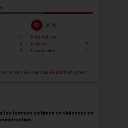
ov
Proti
Ta
25 %
:
predlog
je
16
Neizvedljivo
:
krat
1
prejel
2
Nikakor!
:
krat
3
naslednje
6
Nesmiselno
:
krat
11
obrazložitve:
ve de tous les Français en 2024 et après ?
our les femmes victimes de violences en
construction