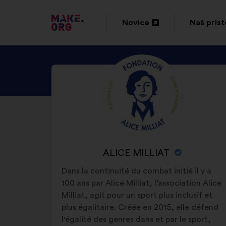
POJDI
Novice
Naš pris
Odpri
Odpri
NA
v
v
DOMAČO
ODKRIJTE
Življenjepis:
novem
novem
STRAN
PROFIL
zavihku
zavihku
MAKE.ORG
OSEBE
ALICE
MILLIAT
IME
ALICE MILLIAT
ORGANIZACIJE:
Dans la continuité du combat initié il y a
100 ans par Alice Milliat, l’association Alice
Milliat, agit pour un sport plus inclusif et
plus égalitaire. Créée en 2015, elle défend
l'égalité des genres dans et par le sport,