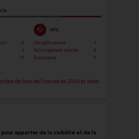
сів
ція
а:
Проти
Ця
18%
:
пропозиція
була
мки
9
Нездійсненне
:
разів
1
оцінена
1
Категорично проти!
:
разів
4
13
Банальне
:
разів
7
rtive de tous les Français en 2024 et après
our apporter de la visibilité et de la