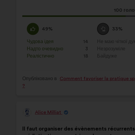
Ця
100 голо
пропози
отримал
За
Ця
Утримуюся
Ця
49%
33%
:
пропозиція
:
пропозиція
була
була
Чудова ідея
:
разів
14
Не маю чіткої ду
:
разів
оцінена
оцінена
Надто очевидно
:
разів
3
Незрозуміле
:
разів
Реалістично
:
разів
18
Байдуже
:
разів
Опубліковано в
Comment favoriser la pratique spo
?
Alice Milliat
Пропозиція
від:
Зміст
З
Il faut organiser des évènements récurrents p
пропозиції:
розподілом: