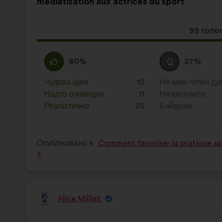
médiatisation aux actrices du sport
Ця
99 голо
пропози
отримал
За
Ця
Утримуюся
Ця
60%
27%
:
пропозиція
:
пропозиція
була
була
Чудова ідея
:
разів
10
Не маю чіткої ду
:
разів
оцінена
оцінена
Надто очевидно
:
разів
11
Незрозуміле
:
разів
Реалістично
:
разів
20
Байдуже
:
разів
Опубліковано в
Comment favoriser la pratique spo
?
Alice Milliat
Пропозиція
від:
Зміст
З