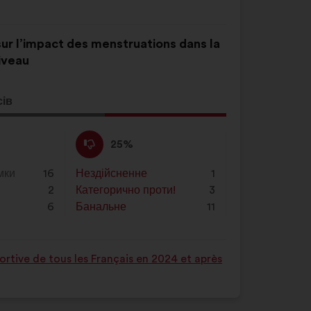
 sur l’impact des menstruations dans la
iveau
сів
ція
а:
Проти
Ця
25%
:
пропозиція
була
мки
16
Нездійсненне
:
разів
1
оцінена
2
Категорично проти!
:
разів
3
6
Банальне
:
разів
11
rtive de tous les Français en 2024 et après