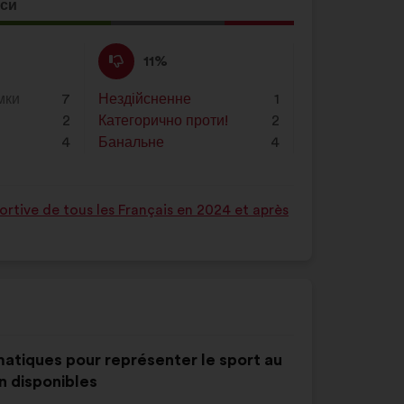
натисніть
оси
на
ція
кнопку
а:
Проти
Ця
11%
«Пошук»
:
пропозиція
була
мки
7
Нездійсненне
:
разів
1
оцінена
2
Категорично проти!
:
разів
2
4
Банальне
:
разів
4
rtive de tous les Français en 2024 et après
matiques pour représenter le sport au
n disponibles