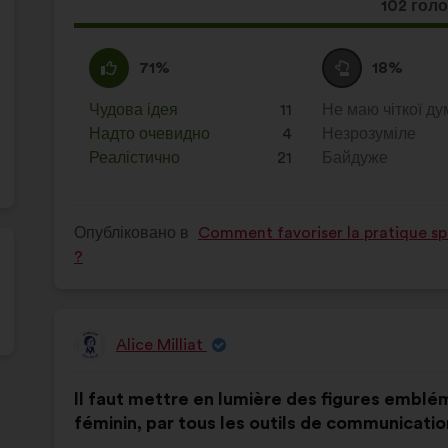
Ця
102 гол
пропози
отримал
За
Ця
Утримуюся
Ця
71%
18%
:
пропозиція
:
пропозиція
була
була
Чудова ідея
:
разів
11
Не маю чіткої ду
:
разів
оцінена
оцінена
Надто очевидно
:
разів
4
Незрозуміле
:
разів
Реалістично
:
разів
21
Байдуже
:
разів
Опубліковано в
Comment favoriser la pratique spo
?
Alice Milliat
Пропозиція
від:
Зміст
З
Il faut mettre en lumière des figures emblé
пропозиції:
розподілом:
féminin, par tous les outils de communicatio