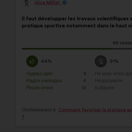
Alice Milliat
Пропозиція
від:
Зміст
З
Il faut développer les travaux scientifiques
пропозиції:
розподілом:
pratique sportive notamment dans le haut n
Ця
99 голо
пропози
отримал
За
Ця
Утримуюся
Ця
44%
31%
:
пропозиція
:
пропозиція
була
була
Чудова ідея
:
разів
8
Не маю чіткої ду
:
разів
оцінена
оцінена
Надто очевидно
:
разів
4
Незрозуміле
:
разів
Реалістично
:
разів
12
Байдуже
:
разів
Опубліковано в
Comment favoriser la pratique spo
?