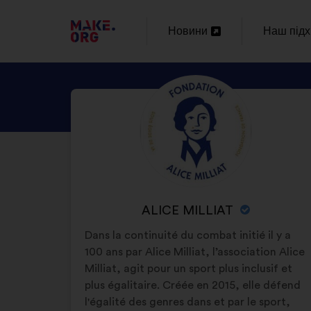
ПЕРЕЙТИ
Новини
Наш підх
Відкрити
Відкрити
НА
в
в
ГОЛОВНУ
ПЕРЕГЛЯНУТ
Біографія:
новій
новій
СТОРІНКУ
ПРОФІЛЬ
вкладці
вкладці
MAKE.ORG
ALICE
MILLIAT
НАЗВА
ALICE MILLIAT
ОРГАНІЗАЦІЇ:
Dans la continuité du combat initié il y a
100 ans par Alice Milliat, l’association Alice
Milliat, agit pour un sport plus inclusif et
plus égalitaire. Créée en 2015, elle défend
l'égalité des genres dans et par le sport,