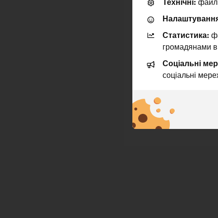
Технічні:
файли
Налаштування
Статистика:
фа
громадянами в
Соціальні мер
соціальні мере