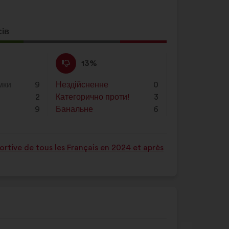
сів
ція
а:
Проти
Ця
13%
:
пропозиція
була
мки
9
Нездійсненне
:
разів
0
оцінена
2
Категорично проти!
:
разів
3
9
Банальне
:
разів
6
rtive de tous les Français en 2024 et après