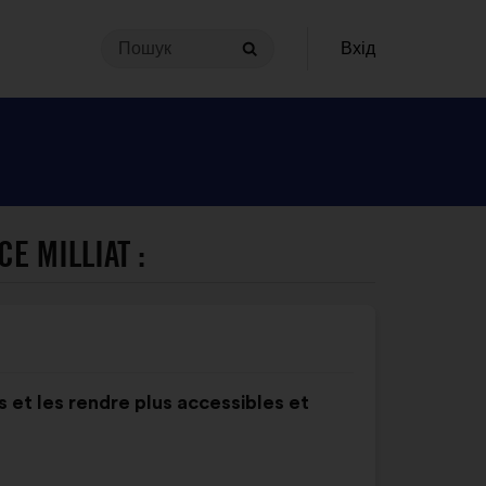
Пошук
Для
Вхід
Пошук
здійснення
пошуку
ваш
запит
повинен
містити
від
MILLIAT :
3
до
140 символів.
Уведіть
його
в
es et les rendre plus accessibles et
поле
пошуку
та