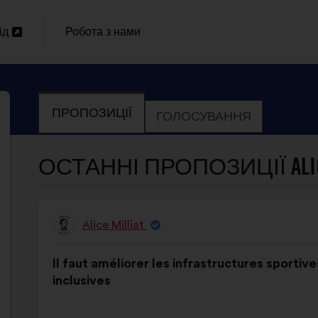
ід
Робота з нами
И
ПРОПОЗИЦІЇ
ГОЛОСУВАННЯ
ОСТАННІ ПРОПОЗИЦІЇ ALICE 
Alice Milliat
Пропозиція
від:
Зміст
З
Il faut améliorer les infrastructures sportiv
пропозиції:
розподілом:
inclusives