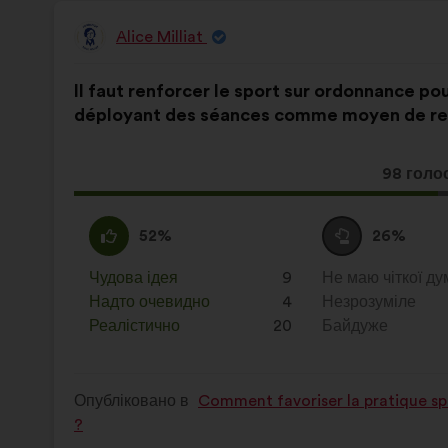
Alice Milliat
Пропозиція
від:
Зміст
З
Il faut renforcer le sport sur ordonnance p
пропозиції:
розподілом:
déployant des séances comme moyen de re
Ця
98 голо
пропози
отримал
За
Ця
Утримуюся
Ця
52%
26%
:
пропозиція
:
пропозиція
була
була
Чудова ідея
:
разів
9
Не маю чіткої ду
:
разів
оцінена
оцінена
Надто очевидно
:
разів
4
Незрозуміле
:
разів
Реалістично
:
разів
20
Байдуже
:
разів
Опубліковано в
Comment favoriser la pratique spo
?