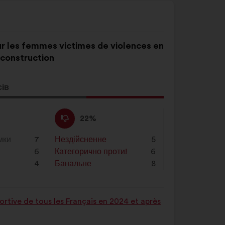
our les femmes victimes de violences en
construction
сів
ція
а:
Проти
Ця
22%
:
пропозиція
була
мки
7
Нездійсненне
:
разів
5
оцінена
6
Категорично проти!
:
разів
6
4
Банальне
:
разів
8
rtive de tous les Français en 2024 et après