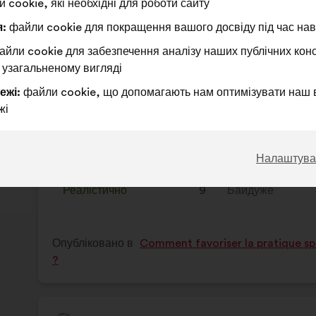
 cookie, які необхідні для роботи сайту
від:
Зміст
З
Il faut davantage mettre en avant les rôle-
:
файли cookie для покращення вашого досвіду під час наві
пропозиції:
розподілом:
des équipements sportifs
йли cookie для забезпечення аналізу наших публічних конс
 узагальненому вигляді
Ця
98 голо
ежі:
файли cookie, що допомагають нам оптимізувати наш 
пропози
жі
отримал
За
Ця
Утримуюся
Ця
45%
38%
:
пропозиція
:
пропозиція
була
була
Чудова ідея
:
разів
9
Не маю чіткої ду
:
разів
Налаштува
оцінена
оцінена
Надто очевидно
:
разів
4
Незрозуміле
:
разів
Реалістично
:
разів
9
Байдуже
:
разів
Опубліковано в
Comment favoriser la pratique spo
?