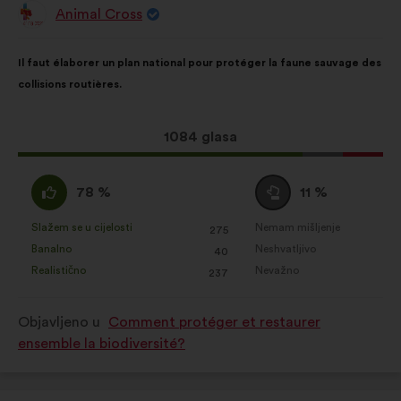
Statistički:
kolačići kojima se
Animal Cross
Prijedlog
skupno obogaćuje analiza naših
korisnika:
Sadržaj
Uz
građanskih rasprava
Il faut élaborer un plan national pour protéger la faune sauvage des
prijedloga:
raspodjelu:
Društvene mreže:
kolačići kojima
collisions routières.
lakše optimiziramo naš utjecaj
putem društvenih mreža
Ovaj
1084 glasa
prijedlog
ima:
Slažem
Niti
78 %
11 %
:
se
slažem
Slažem se u cijelosti
Nemam mišljenje
:
put
:
put
275
Za
Za
niti
Banalno
Neshvatljivo
:
put
:
put
40
navedeni
navedeni
neslažem
Realistično
Nevažno
:
put
:
put
237
je
je
:
prijedlog
prijedlog
Objavljeno u
Comment protéger et restaurer
stavljena
stavljena
ensemble la biodiversité?
oznaka:
oznaka: