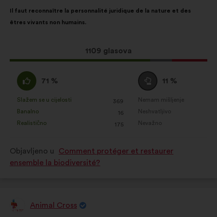
Sadržaj
Uz
Il faut reconnaître la personnalité juridique de la nature et des
prijedloga:
raspodjelu:
êtres vivants non humains.
Ovaj
1109 glasova
prijedlog
ima:
Slažem
Niti
71 %
11 %
:
se
slažem
Slažem se u cijelosti
Nemam mišljenje
:
put
:
put
369
Za
Za
niti
Banalno
Neshvatljivo
:
put
:
put
16
navedeni
navedeni
neslažem
Realistično
Nevažno
:
put
:
put
175
je
je
:
prijedlog
prijedlog
Objavljeno u
Comment protéger et restaurer
stavljena
stavljena
ensemble la biodiversité?
oznaka:
oznaka:
Animal Cross
Prijedlog
korisnika: