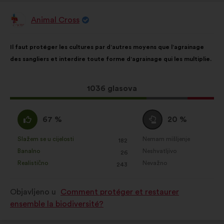
Animal Cross
Prijedlog
korisnika:
Sadržaj
Uz
Il faut protéger les cultures par d’autres moyens que l’agrainage
prijedloga:
raspodjelu:
des sangliers et interdire toute forme d’agrainage qui les multiplie.
Ovaj
1036 glasova
prijedlog
ima:
Slažem
Niti
67 %
20 %
:
se
slažem
Slažem se u cijelosti
Nemam mišljenje
:
put
:
put
182
Za
Za
niti
Banalno
Neshvatljivo
:
put
:
put
26
navedeni
navedeni
neslažem
Realistično
Nevažno
:
put
:
put
243
je
je
:
prijedlog
prijedlog
Objavljeno u
Comment protéger et restaurer
stavljena
stavljena
ensemble la biodiversité?
oznaka:
oznaka: