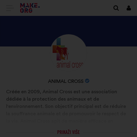
IDI
Prij
NA
POČETNU
STRANICU
OTKRIJTE
Biografija:
PLATFORME
PROFIL
MAKE.ORG
KORISNIKA
ANIMAL
NAZIV
ANIMAL CROSS
CROSS
ORGANIZACIJE:
Créée en 2009, Animal Cross est une association
dédiée à la protection des animaux et de
l'environnement. Son objectif principal est de réduire
la souffrance animale et de promouvoir le respect de
la vie. Animal Cross agit de manière efficace en
lançant des campagnes de sensibilisation, en menant
PRIKAŽI VIŠE
des actions de plaidoyer, ainsi qu'en intervenant sur le