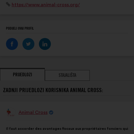
Mrežno
https://www.animal-cross.org/
terrain pour protéger la faune sauvage et lui assurer
mjesto:
des espaces de tranquillité.
PODIJELI OVAJ PROFIL
PRIJEDLOZI
STAJALIŠTA
ZADNJI PRIJEDLOZI KORISNIKA ANIMAL CROSS:
Animal Cross
Prijedlog
korisnika:
Sadržaj
Uz
Il faut accorder des avantages fiscaux aux propriétaires fonciers qui
prijedloga:
raspodjelu: