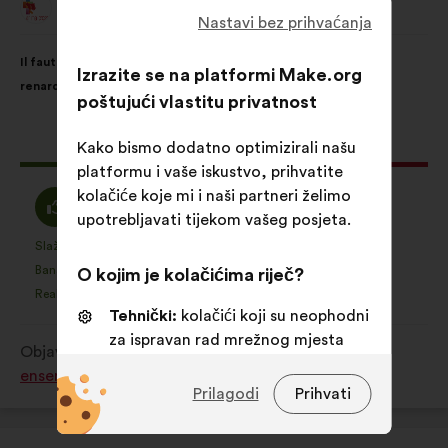
Animal Cross
Prijedlog
Nastavi bez prihvaćanja
korisnika:
Sadržaj
Uz
Il faut interdire la vénerie sous terre, pour les blaireaux et les
prijedloga:
raspodjelu:
Izrazite se na platformi Make.org
renards.
poštujući vlastitu privatnost
Ovaj
1151 glas
Kako bismo dodatno optimizirali našu
prijedlog
platformu i vaše iskustvo, prihvatite
ima:
kolačiće koje mi i naši partneri želimo
Slažem
Niti
70 %
10 %
upotrebljavati tijekom vašeg posjeta.
:
se
slažem
Slažem se u cijelosti
Nemam mišljenje
:
put
:
put
422
Za
Za
niti
Banalno
Neshvatljivo
:
put
:
put
O kojim je kolačićima riječ?
17
navedeni
navedeni
neslažem
Realistično
Nevažno
:
put
:
put
178
je
je
Tehnički:
kolačići koji su neophodni
:
prijedlog
prijedlog
za ispravan rad mrežnog mjesta
Objavljeno u
Comment protéger et restaurer
stavljena
stavljena
Osobne postavke:
kolačići kojima
ensemble la biodiversité?
oznaka:
oznaka:
Prilagodi
Prihvati
se poboljšava vaše iskustvo prilikom
pregledavanja mrežnog mjesta