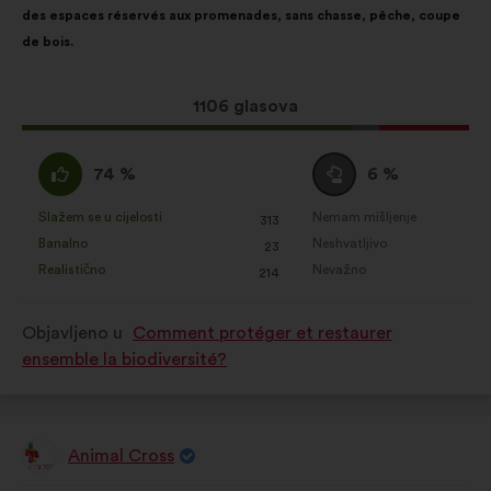
des espaces réservés aux promenades, sans chasse, pêche, coupe
de bois.
Ovaj
1106 glasova
prijedlog
ima:
Slažem
Niti
74 %
6 %
:
se
slažem
Slažem se u cijelosti
Nemam mišljenje
:
put
:
put
313
Za
Za
niti
Banalno
Neshvatljivo
:
put
:
put
23
navedeni
navedeni
neslažem
Realistično
Nevažno
:
put
:
put
214
je
je
:
prijedlog
prijedlog
Objavljeno u
Comment protéger et restaurer
stavljena
stavljena
ensemble la biodiversité?
oznaka:
oznaka:
Animal Cross
Prijedlog
korisnika: