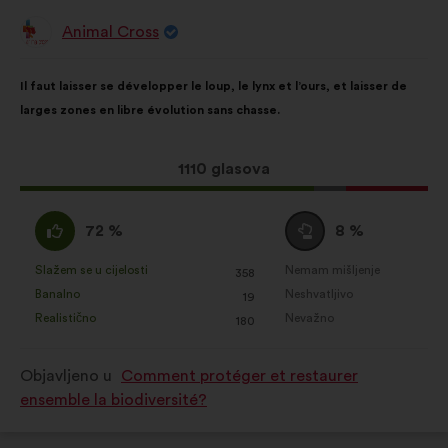
Animal Cross
Prijedlog
korisnika:
Sadržaj
Uz
Il faut laisser se développer le loup, le lynx et l’ours, et laisser de
prijedloga:
raspodjelu:
larges zones en libre évolution sans chasse.
Ovaj
1110 glasova
prijedlog
ima:
Slažem
Niti
72 %
8 %
:
se
slažem
Slažem se u cijelosti
Nemam mišljenje
:
put
:
put
358
Za
Za
niti
Banalno
Neshvatljivo
:
put
:
put
19
navedeni
navedeni
neslažem
Realistično
Nevažno
:
put
:
put
180
je
je
:
prijedlog
prijedlog
Objavljeno u
Comment protéger et restaurer
stavljena
stavljena
ensemble la biodiversité?
oznaka:
oznaka: