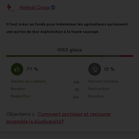
Animal Cross
Prijedlog
korisnika:
Sadržaj
Uz
Il faut créer un fonds pour indemniser les agriculteurs qui laissent
prijedloga:
raspodjelu:
une partie de leur exploitation à la faune sauvage.
Ovaj
1053 glasa
prijedlog
ima:
Slažem
Niti
77 %
13 %
:
se
slažem
Slažem se u cijelosti
Nemam mišljenje
:
put
:
put
216
Za
Za
niti
Banalno
Neshvatljivo
:
put
:
put
32
navedeni
navedeni
neslažem
Realistično
Nevažno
:
put
:
put
250
je
je
:
prijedlog
prijedlog
Objavljeno u
Comment protéger et restaurer
stavljena
stavljena
ensemble la biodiversité?
oznaka:
oznaka: