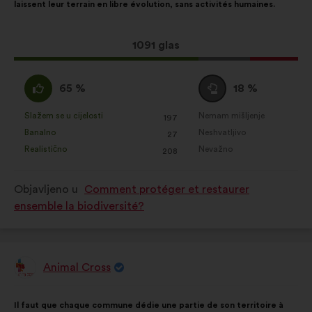
laissent leur terrain en libre évolution, sans activités humaines.
Ovaj
1091 glas
prijedlog
ima:
Slažem
Niti
65 %
18 %
:
se
slažem
Slažem se u cijelosti
Nemam mišljenje
:
put
:
put
197
Za
Za
niti
Banalno
Neshvatljivo
:
put
:
put
27
navedeni
navedeni
neslažem
Realistično
Nevažno
:
put
:
put
208
je
je
:
prijedlog
prijedlog
Objavljeno u
Comment protéger et restaurer
stavljena
stavljena
ensemble la biodiversité?
oznaka:
oznaka:
Animal Cross
Prijedlog
korisnika:
Sadržaj
Uz
Il faut que chaque commune dédie une partie de son territoire à
prijedloga:
raspodjelu: