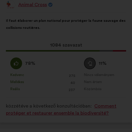
sütik
Animal Cross
A
javaslat
Statisztikai:
az állampolgári
szerzője:
A
A
konzultációk elemzésének
Il faut élaborer un plan national pour protéger la faune sauvage des
javaslat
következő
összesített módon történő
collisions routières.
tartalma:
megoszlásban:
bővítésére szolgáló sütik.
Közösségi hálózati:
Ez
1084 szavazat
a közösségi
hálózatokon való hatásunk
a
növeléséhez szükséges sütik
javaslat
Egyetértek
Semleges
78%
11%
a
:
szavazat
következő
:
Kedvenc
Nincs véleményem
:
szer
:
szer
275
Ezt
Ezt
mennyiségű
Mellékes
Nem értem
:
szer
:
szer
40
a
a
szavazatot
Reális
Közömbös
:
szer
:
szer
237
javaslatot
javaslatot
kapott:
a
a
közzétéve a következő konzultációban:
Comment
következő
következő
protéger et restaurer ensemble la biodiversité?
alkalommal
alkalommal
minősítették:
minősítették: