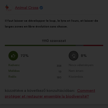
Animal Cross
A
javaslat
szerzője:
A
A
Il faut laisser se développer le loup, le lynx et l’ours, et laisser de
javaslat
következő
larges zones en libre évolution sans chasse.
tartalma:
megoszlásban:
Ez
1110 szavazat
a
javaslat
Egyetértek
Semleges
72%
8%
a
:
szavazat
következő
:
Kedvenc
Nincs véleményem
:
szer
:
szer
358
Ezt
Ezt
mennyiségű
Mellékes
Nem értem
:
szer
:
szer
19
a
a
szavazatot
Reális
Közömbös
:
szer
:
szer
180
javaslatot
javaslatot
kapott:
a
a
közzétéve a következő konzultációban:
Comment
következő
következő
protéger et restaurer ensemble la biodiversité?
alkalommal
alkalommal
minősítették:
minősítették: