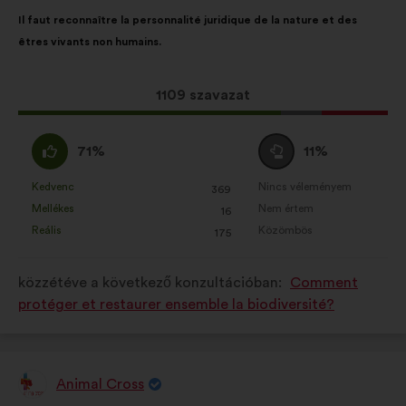
szerzője:
A
A
Il faut reconnaître la personnalité juridique de la nature et des
javaslat
következő
êtres vivants non humains.
tartalma:
megoszlásban:
Ez
1109 szavazat
a
javaslat
Egyetértek
Semleges
71%
11%
a
:
szavazat
következő
:
Kedvenc
Nincs véleményem
:
szer
:
szer
369
Ezt
Ezt
mennyiségű
Mellékes
Nem értem
:
szer
:
szer
16
a
a
szavazatot
Reális
Közömbös
:
szer
:
szer
175
javaslatot
javaslatot
kapott:
a
a
közzétéve a következő konzultációban:
Comment
következő
következő
protéger et restaurer ensemble la biodiversité?
alkalommal
alkalommal
minősítették:
minősítették:
Animal Cross
A
javaslat