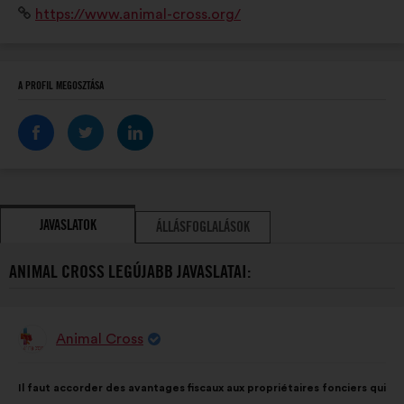
Weboldal:
https://www.animal-cross.org/
terrain pour protéger la faune sauvage et lui assurer
des espaces de tranquillité.
A PROFIL MEGOSZTÁSA
JAVASLATOK
ÁLLÁSFOGLALÁSOK
ANIMAL CROSS LEGÚJABB JAVASLATAI:
Animal Cross
A
javaslat
szerzője:
A
A
Il faut accorder des avantages fiscaux aux propriétaires fonciers qui
javaslat
következő