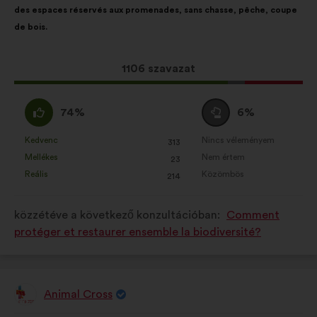
des espaces réservés aux promenades, sans chasse, pêche, coupe
tartalma:
megoszlásban:
de bois.
Ez
1106 szavazat
a
javaslat
Egyetértek
Semleges
74%
6%
a
:
szavazat
következő
:
Kedvenc
Nincs véleményem
:
szer
:
szer
313
Ezt
Ezt
mennyiségű
Mellékes
Nem értem
:
szer
:
szer
23
a
a
szavazatot
Reális
Közömbös
:
szer
:
szer
214
javaslatot
javaslatot
kapott:
a
a
közzétéve a következő konzultációban:
Comment
következő
következő
protéger et restaurer ensemble la biodiversité?
alkalommal
alkalommal
minősítették:
minősítették:
Animal Cross
A
javaslat