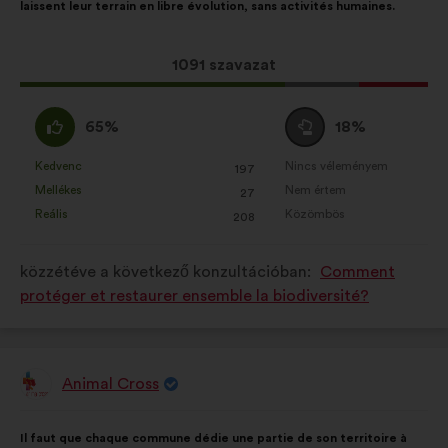
laissent leur terrain en libre évolution, sans activités humaines.
tartalma:
megoszlásban:
Ez
1091 szavazat
a
javaslat
Egyetértek
Semleges
65%
18%
a
:
szavazat
következő
:
Kedvenc
Nincs véleményem
:
szer
:
szer
197
Ezt
Ezt
mennyiségű
Mellékes
Nem értem
:
szer
:
szer
27
a
a
szavazatot
Reális
Közömbös
:
szer
:
szer
208
javaslatot
javaslatot
kapott:
a
a
közzétéve a következő konzultációban:
Comment
következő
következő
protéger et restaurer ensemble la biodiversité?
alkalommal
alkalommal
minősítették:
minősítették:
Animal Cross
A
javaslat
szerzője:
A
A
Il faut que chaque commune dédie une partie de son territoire à
javaslat
következő