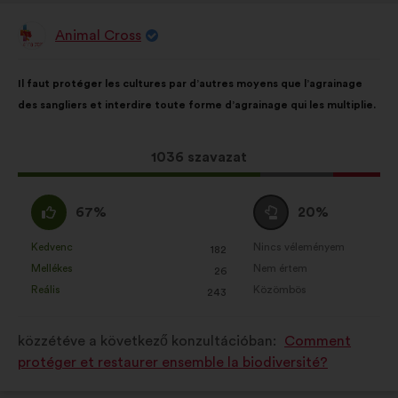
Animal Cross
A
javaslat
szerzője:
A
A
Il faut protéger les cultures par d’autres moyens que l’agrainage
javaslat
következő
des sangliers et interdire toute forme d’agrainage qui les multiplie.
tartalma:
megoszlásban:
Ez
1036 szavazat
a
javaslat
Egyetértek
Semleges
67%
20%
a
:
szavazat
következő
:
Kedvenc
Nincs véleményem
:
szer
:
szer
182
Ezt
Ezt
mennyiségű
Mellékes
Nem értem
:
szer
:
szer
26
a
a
szavazatot
Reális
Közömbös
:
szer
:
szer
243
javaslatot
javaslatot
kapott:
a
a
közzétéve a következő konzultációban:
Comment
következő
következő
protéger et restaurer ensemble la biodiversité?
alkalommal
alkalommal
minősítették:
minősítették: