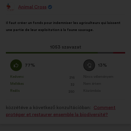
Animal Cross
A
javaslat
szerzője:
A
A
Il faut créer un fonds pour indemniser les agriculteurs qui laissent
javaslat
következő
une partie de leur exploitation à la faune sauvage.
tartalma:
megoszlásban:
Ez
1053 szavazat
a
javaslat
Egyetértek
Semleges
77%
13%
a
:
szavazat
következő
:
Kedvenc
Nincs véleményem
:
szer
:
szer
216
Ezt
Ezt
mennyiségű
Mellékes
Nem értem
:
szer
:
szer
32
a
a
szavazatot
Reális
Közömbös
:
szer
:
szer
250
javaslatot
javaslatot
kapott:
a
a
közzétéve a következő konzultációban:
Comment
következő
következő
protéger et restaurer ensemble la biodiversité?
alkalommal
alkalommal
minősítették:
minősítették: