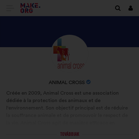
TOVÁBB
Beje
A
MAKE.ORG
FŐOLDALÁRA
NÉZZE
Önéletrajz:
MEG
ANIMAL
CROSS
A
ANIMAL CROSS
PROFILJÁT
SZERVEZET
Créée en 2009, Animal Cross est une association
NEVE:
dédiée à la protection des animaux et de
l'environnement. Son objectif principal est de réduire
la souffrance animale et de promouvoir le respect de
la vie. Animal Cross agit de manière efficace en
lançant des campagnes de sensibilisation, en menant
TOVÁBBIAK
des actions de plaidoyer, ainsi qu'en intervenant sur le