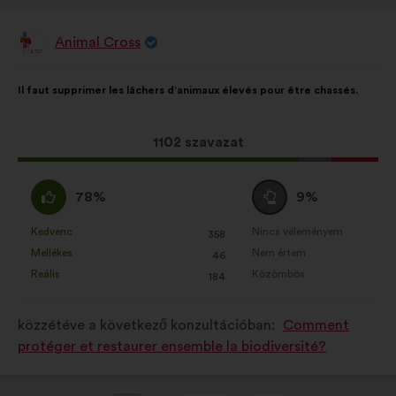
Animal Cross
A
javaslat
szerzője:
A
A
Il faut supprimer les lâchers d’animaux élevés pour être chassés.
javaslat
következő
tartalma:
megoszlásban:
Ez
1102 szavazat
a
javaslat
Egyetértek
Semleges
78%
9%
a
:
szavazat
következő
:
Kedvenc
Nincs véleményem
:
szer
:
szer
358
Ezt
Ezt
mennyiségű
Mellékes
Nem értem
:
szer
:
szer
46
a
a
szavazatot
Reális
Közömbös
:
szer
:
szer
184
javaslatot
javaslatot
kapott:
a
a
közzétéve a következő konzultációban:
Comment
következő
következő
protéger et restaurer ensemble la biodiversité?
alkalommal
alkalommal
minősítették:
minősítették: