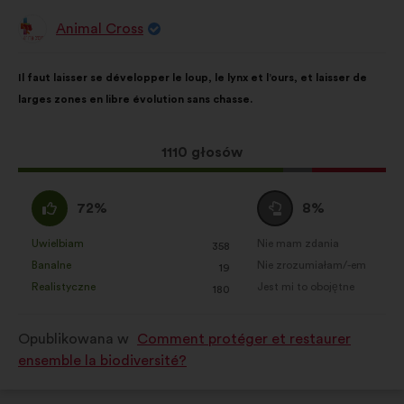
Animal Cross
Propozycja:
Treść
Przy
Il faut laisser se développer le loup, le lynx et l’ours, et laisser de
propozycji:
czym
larges zones en libre évolution sans chasse.
głosy
rozłożyły
się
Ta
1110 głosów
następująco:
propozycja
zebrała:
Zgadzam
Wstrzymuję
72%
8%
się
się
:
:
Uwielbiam
Nie mam zdania
:
razy
:
razy
358
Ta
Ta
Banalne
Nie zrozumiałam/-em
:
razy
:
razy
19
propozycja
propozycja
Realistyczne
Jest mi to obojętne
:
razy
:
razy
180
została
została
zakwalifikowana
zakwalifikowana
Opublikowana w
Comment protéger et restaurer
w
w
ensemble la biodiversité?
kategorii:
kategorii: