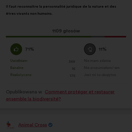
Treść
Przy
Il faut reconnaître la personnalité juridique de la nature et des
propozycji:
czym
êtres vivants non humains.
głosy
rozłożyły
się
Ta
1109 głosów
następująco:
propozycja
zebrała:
Zgadzam
Wstrzymuję
71%
11%
się
się
:
:
Uwielbiam
Nie mam zdania
:
razy
:
razy
369
Ta
Ta
Banalne
Nie zrozumiałam/-em
:
razy
:
razy
16
propozycja
propozycja
Realistyczne
Jest mi to obojętne
:
razy
:
razy
175
została
została
zakwalifikowana
zakwalifikowana
Opublikowana w
Comment protéger et restaurer
w
w
ensemble la biodiversité?
kategorii:
kategorii:
Animal Cross
Propozycja: