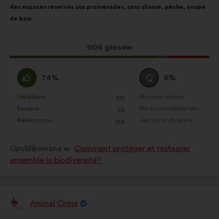
des espaces réservés aux promenades, sans chasse, pêche, coupe
głosy
de bois.
rozłożyły
się
następująco:
Ta
1106 głosów
propozycja
zebrała:
Zgadzam
Wstrzymuję
74%
6%
się
się
:
:
Uwielbiam
Nie mam zdania
:
razy
:
razy
313
Ta
Ta
Banalne
Nie zrozumiałam/-em
:
razy
:
razy
23
propozycja
propozycja
Realistyczne
Jest mi to obojętne
:
razy
:
razy
214
została
została
zakwalifikowana
zakwalifikowana
Opublikowana w
Comment protéger et restaurer
w
w
ensemble la biodiversité?
kategorii:
kategorii:
Animal Cross
Propozycja: