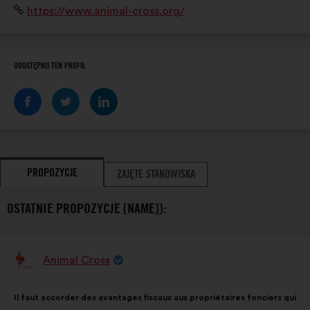
Strona
https://www.animal-cross.org/
terrain pour protéger la faune sauvage et lui assurer
internetowa:
des espaces de tranquillité.
UDOSTĘPNIJ TEN PROFIL
PROPOZYCJE
ZAJĘTE STANOWISKA
OSTATNIE PROPOZYCJE {NAME}}:
Animal Cross
Propozycja:
Treść
Przy
Il faut accorder des avantages fiscaux aux propriétaires fonciers qui
propozycji:
czym