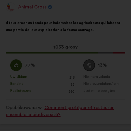
Animal Cross
Propozycja:
Treść
Przy
Il faut créer un fonds pour indemniser les agriculteurs qui laissent
propozycji:
czym
une partie de leur exploitation à la faune sauvage.
głosy
rozłożyły
się
Ta
1053 głosy
następująco:
propozycja
zebrała:
Zgadzam
Wstrzymuję
77%
13%
się
się
:
:
Uwielbiam
Nie mam zdania
:
razy
:
razy
216
Ta
Ta
Banalne
Nie zrozumiałam/-em
:
razy
:
razy
32
propozycja
propozycja
Realistyczne
Jest mi to obojętne
:
razy
:
razy
250
została
została
zakwalifikowana
zakwalifikowana
Opublikowana w
Comment protéger et restaurer
w
w
ensemble la biodiversité?
kategorii:
kategorii: