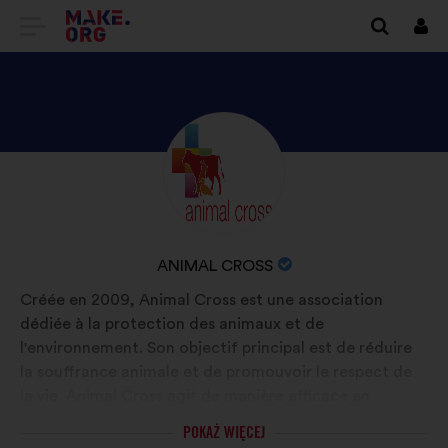
IDŹ
Zalo
się
DO
STRONY
GŁÓWNEJ
ODKRYJ
Życiorys:
MAKE.ORG
PROFIL
ANIMAL
CROSS
NAZWA
ANIMAL CROSS
ORGANIZACJI:
Créée en 2009, Animal Cross est une association
dédiée à la protection des animaux et de
l'environnement. Son objectif principal est de réduire
la souffrance animale et de promouvoir le respect de
la vie. Animal Cross agit de manière efficace en
lançant des campagnes de sensibilisation, en menant
POKAŻ WIĘCEJ
des actions de plaidoyer, ainsi qu'en intervenant sur le