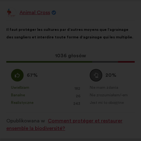
Animal Cross
Propozycja:
Treść
Przy
Il faut protéger les cultures par d’autres moyens que l’agrainage
propozycji:
czym
des sangliers et interdire toute forme d’agrainage qui les multiplie.
głosy
rozłożyły
się
Ta
1036 głosów
następująco:
propozycja
zebrała:
Zgadzam
Wstrzymuję
67%
20%
się
się
:
:
Uwielbiam
Nie mam zdania
:
razy
:
razy
182
Ta
Ta
Banalne
Nie zrozumiałam/-em
:
razy
:
razy
26
propozycja
propozycja
Realistyczne
Jest mi to obojętne
:
razy
:
razy
243
została
została
zakwalifikowana
zakwalifikowana
Opublikowana w
Comment protéger et restaurer
w
w
ensemble la biodiversité?
kategorii:
kategorii: