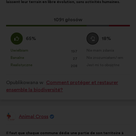
laissent leur terrain en libre évolution, sans activités humaines.
głosy
rozłożyły
się
Ta
1091 głosów
następująco:
propozycja
zebrała:
Zgadzam
Wstrzymuję
65%
18%
się
się
:
:
Uwielbiam
Nie mam zdania
:
razy
:
razy
197
Ta
Ta
Banalne
Nie zrozumiałam/-em
:
razy
:
razy
27
propozycja
propozycja
Realistyczne
Jest mi to obojętne
:
razy
:
razy
208
została
została
zakwalifikowana
zakwalifikowana
Opublikowana w
Comment protéger et restaurer
w
w
ensemble la biodiversité?
kategorii:
kategorii:
Animal Cross
Propozycja:
Treść
Przy
Il faut que chaque commune dédie une partie de son territoire à
propozycji:
czym