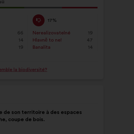
jej
sů
do
vyhledávacího
Nesouhlasím
Tento
17%
pole
:
návrh
a
byl
66
Nerealizovatelné
:
krát
19
klikni
kvalifikován:
14
Hlavně to ne!
:
krát
47
na
19
Banalita
:
krát
14
tlačítko
„Hledat“.
mble la biodiversité?
 de son territoire à des espaces
e, coupe de bois.