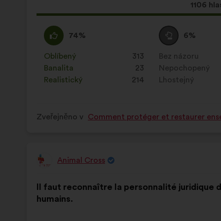
Tento
1106 hla
návrh
získal:
Souhlasím
Tento
Neutrální
Tento
74%
6%
:
návrh
hlas
návrh
byl
:
byl
Oblíbený
:
krát
313
Bez názoru
:
krát
kvalifikován:
kvalifikován:
Banalita
:
krát
23
Nepochopený
:
krát
Realistický
:
krát
214
Lhostejný
:
krát
Zveřejněno v
Comment protéger et restaurer ense
Animal Cross
Návrh:
Obsah
S
Il faut reconnaître la personnalité juridique 
návrhu:
distribucí:
humains.