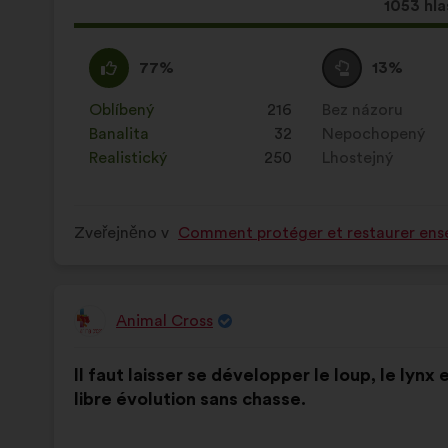
Tento
1053 hla
návrh
získal:
Souhlasím
Tento
Neutrální
Tento
77%
13%
:
návrh
hlas
návrh
byl
:
byl
Oblíbený
:
krát
216
Bez názoru
:
krát
kvalifikován:
kvalifikován:
Banalita
:
krát
32
Nepochopený
:
krát
Realistický
:
krát
250
Lhostejný
:
krát
Zveřejněno v
Comment protéger et restaurer ense
Animal Cross
Návrh:
Obsah
S
Il faut laisser se développer le loup, le lynx 
návrhu:
distribucí:
libre évolution sans chasse.