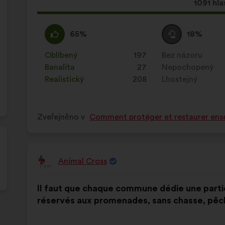
Tento
1091 hla
návrh
získal:
Souhlasím
Tento
Neutrální
Tento
65%
18%
:
návrh
hlas
návrh
byl
:
byl
Oblíbený
:
krát
197
Bez názoru
:
krát
kvalifikován:
kvalifikován:
Banalita
:
krát
27
Nepochopený
:
krát
Realistický
:
krát
208
Lhostejný
:
krát
Zveřejněno v
Comment protéger et restaurer ense
Animal Cross
Návrh:
Obsah
S
Il faut que chaque commune dédie une partie
návrhu:
distribucí:
réservés aux promenades, sans chasse, pêch