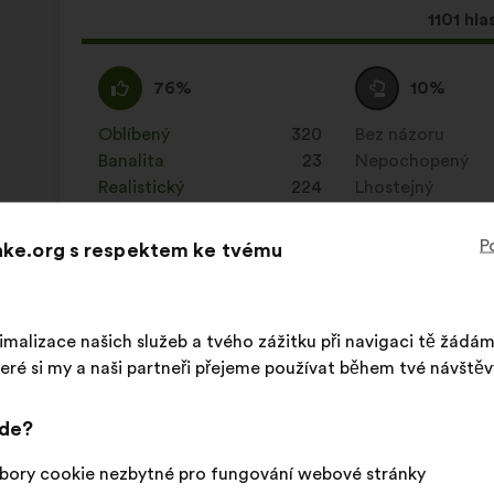
Tento
1101 hla
návrh
získal:
Souhlasím
Tento
Neutrální
Tento
76%
10%
:
návrh
hlas
návrh
byl
:
byl
Oblíbený
:
krát
320
Bez názoru
:
krát
kvalifikován:
kvalifikován:
Banalita
:
krát
23
Nepochopený
:
krát
Realistický
:
krát
224
Lhostejný
:
krát
P
Make.org s respektem ke tvému
Zveřejněno v
Comment protéger et restaurer ense
imalizace našich služeb a tvého zážitku při navigaci tě žádá
Animal Cross
eré si my a naši partneři přejeme používat během tvé návštěv
Návrh:
Obsah
S
Il faut interdire la vénerie sous terre, pour l
jde?
návrhu:
distribucí:
bory cookie nezbytné pro fungování webové stránky
Tento
1151 hla