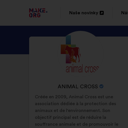
PŘEJÍT
Naše novinky
Náš
Otevřít
Ote
NA
na
na
DOMOVSKOU
SEZNAM
Životopis:
nové
no
STRÁNKU
SE
kartě
ka
MAKE.ORG
PROFILEM
UŽIVATELE/UŽIVAT
ANIMAL
CROSS
NÁZEV
ANIMAL CROSS
ORGANIZACE:
Créée en 2009, Animal Cross est une
association dédiée à la protection des
animaux et de l'environnement. Son
objectif principal est de réduire la
souffrance animale et de promouvoir le