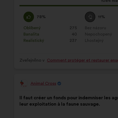
Tento
1084 hl
návrh
získal:
Souhlasím
Tento
Neutrální
Tento
78%
11%
:
návrh
hlas
návrh
byl
:
byl
Oblíbený
:
krát
275
Bez názoru
:
krát
kvalifikován:
kvalifikován:
Banalita
:
krát
40
Nepochopený
:
krát
Realistický
:
krát
237
Lhostejný
:
krát
Zveřejněno v
Comment protéger et restaurer ense
Animal Cross
Návrh:
Obsah
S
Il faut créer un fonds pour indemniser les ag
návrhu:
distribucí:
leur exploitation à la faune sauvage.