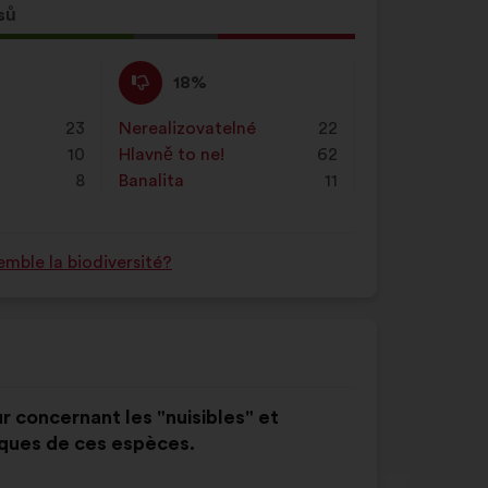
sů
Nesouhlasím
Tento
18%
:
návrh
byl
23
Nerealizovatelné
:
krát
22
kvalifikován:
10
Hlavně to ne!
:
krát
62
8
Banalita
:
krát
11
mble la biodiversité?
r concernant les "nuisibles" et
ques de ces espèces.