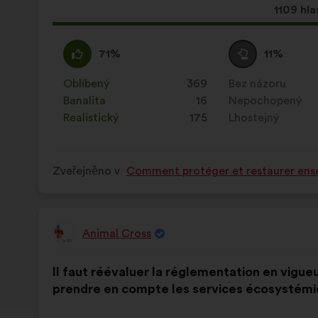
Tento
1109 hla
návrh
získal:
Souhlasím
Tento
Neutrální
Tento
71%
11%
:
návrh
hlas
návrh
byl
:
byl
Oblíbený
:
krát
369
Bez názoru
:
krát
kvalifikován:
kvalifikován:
Banalita
:
krát
16
Nepochopený
:
krát
Realistický
:
krát
175
Lhostejný
:
krát
Zveřejněno v
Comment protéger et restaurer ense
Animal Cross
Návrh:
Obsah
S
Il faut réévaluer la réglementation en vigueu
návrhu:
distribucí:
prendre en compte les services écosystémi