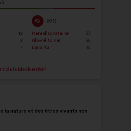
sů
Nesouhlasím
Tento
20%
:
návrh
byl
12
Nerealizovatelné
:
krát
33
kvalifikován:
2
Hlavně to ne!
:
krát
58
7
Banalita
:
krát
18
mble la biodiversité?
de la nature et des êtres vivants non