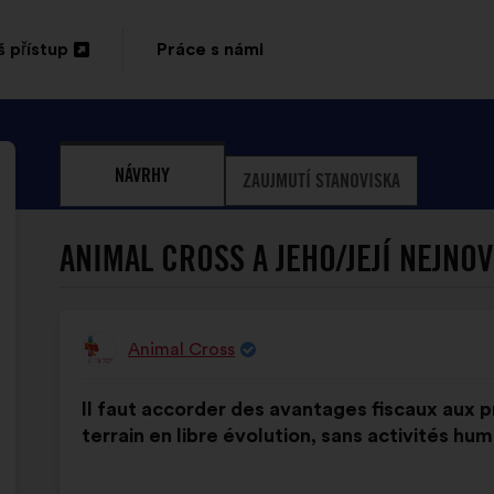
 přístup
Práce s námi
vřít
vé
NÁVRHY
ZAUJMUTÍ STANOVISKA
rtě
ELKY
ANIMAL CROSS A JEHO/JEJÍ NEJNOV
Animal Cross
Návrh:
Obsah
S
Il faut accorder des avantages fiscaux aux pr
návrhu:
distribucí:
terrain en libre évolution, sans activités hum