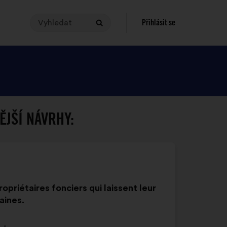
Vyhledat
Chceš-
Přihlásit se
Vyhledat
li
provést
vyhledávání,
tvůj
dotaz
musí
obsahovat
ĚJŠÍ NÁVRHY:
znaky
v
rozmezí
od
3
do
opriétaires fonciers qui laissent leur
140
aines.
znaků.
Zadej