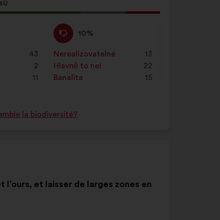
sů
Nesouhlasím
Tento
10%
:
návrh
byl
43
Nerealizovatelné
:
krát
13
kvalifikován:
2
Hlavně to ne!
:
krát
22
11
Banalita
:
krát
15
mble la biodiversité?
et l’ours, et laisser de larges zones en