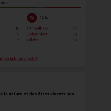
mmen
Niet
Dit
20%
mee
voorstel
eens
is
12
Onhaalbaar
:
keer
33
:
gekwalificeerd
2
Zeker niet!
:
keer
58
als:
7
Cliché
:
keer
18
ble la biodiversité?
de la nature et des êtres vivants non