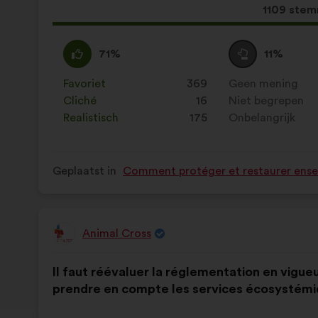
Dit
1109 ste
voorstel
kreeg:
Mee
Dit
Neutraal
Dit
71%
11%
eens
voorstel
:
voorstel
:
is
is
Favoriet
:
keer
369
Geen mening
:
keer
gekwalificeerd
gekwalificeerd
Cliché
:
keer
16
Niet begrepen
:
keer
als:
als:
Realistisch
:
keer
175
Onbelangrijk
:
keer
Geplaatst in
Comment protéger et restaurer ensem
Animal Cross
Voorstel
van:
Inhoud
Met
Il faut réévaluer la réglementation en vigueu
van
de
prendre en compte les services écosystémi
het
volgende
voorstel:
verdeling: