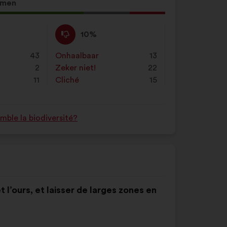
mmen
Niet
Dit
10%
mee
voorstel
eens
is
43
Onhaalbaar
:
keer
13
:
gekwalificeerd
2
Zeker niet!
:
keer
22
als:
11
Cliché
:
keer
15
ble la biodiversité?
et l’ours, et laisser de larges zones en