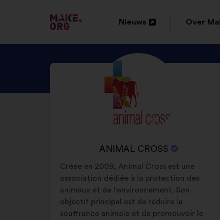
GA
Nieuws
Over Ma
Openen
Openen
NAAR
in
in
DE
BEKIJK
Biografie:
een
een
HOMEPAGE
HET
nieuw
nieuw
VAN
PROFIEL
tabblad
tabblad
VAN
MAKE.ORG
ANIMAL
CROSS
NAAM
ANIMAL CROSS
VAN
Créée en 2009, Animal Cross est une
DE
association dédiée à la protection des
ORGANISATIE:
animaux et de l'environnement. Son
objectif principal est de réduire la
souffrance animale et de promouvoir le