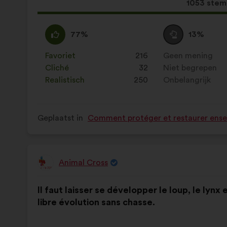
Dit
1053 ste
voorstel
kreeg:
Mee
Dit
Neutraal
Dit
77%
13%
eens
voorstel
:
voorstel
:
is
is
Favoriet
:
keer
216
Geen mening
:
keer
gekwalificeerd
gekwalificeerd
Cliché
:
keer
32
Niet begrepen
:
keer
als:
als:
Realistisch
:
keer
250
Onbelangrijk
:
keer
Geplaatst in
Comment protéger et restaurer ensem
Animal Cross
Voorstel
van:
Inhoud
Met
Il faut laisser se développer le loup, le lynx 
van
de
libre évolution sans chasse.
het
volgende
voorstel:
verdeling: