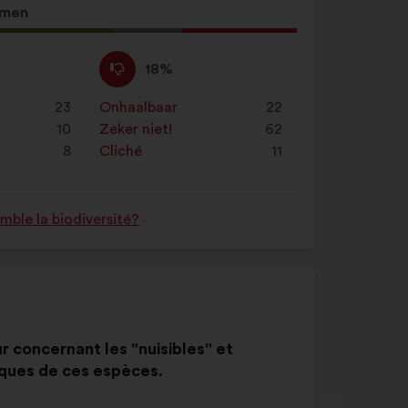
mmen
Niet
Dit
18%
mee
voorstel
eens
is
23
Onhaalbaar
:
keer
22
:
gekwalificeerd
10
Zeker niet!
:
keer
62
als:
8
Cliché
:
keer
11
ble la biodiversité?
r concernant les "nuisibles" et
ques de ces espèces.