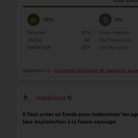
Dit
1084 ste
voorstel
kreeg:
Mee
Dit
Neutraal
Dit
78%
11%
eens
voorstel
:
voorstel
:
is
is
Favoriet
:
keer
275
Geen mening
:
keer
gekwalificeerd
gekwalificeerd
Cliché
:
keer
40
Niet begrepen
:
keer
als:
als:
Realistisch
:
keer
237
Onbelangrijk
:
keer
Geplaatst in
Comment protéger et restaurer ensem
Animal Cross
Voorstel
van:
Inhoud
Met
Il faut créer un fonds pour indemniser les ag
van
de
leur exploitation à la faune sauvage.
het
volgende
voorstel:
verdeling: