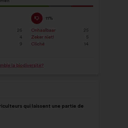
mmen
Niet
Dit
11%
mee
voorstel
eens
is
26
Onhaalbaar
:
keer
25
:
gekwalificeerd
4
Zeker niet!
:
keer
5
als:
9
Cliché
:
keer
14
ble la biodiversité?
riculteurs qui laissent une partie de