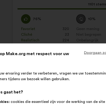
Dit
1101 ste
voorstel
kreeg:
Mee
Dit
Neutraal
Dit
76%
10%
eens
voorstel
:
voorstel
:
is
is
Favoriet
:
keer
320
Geen mening
:
keer
gekwalificeerd
gekwalificeerd
Cliché
:
keer
23
Niet begrepen
:
keer
als:
als:
Realistisch
:
keer
224
Onbelangrijk
:
keer
Doorgaan zo
op Make.org met respect voor uw
Geplaatst in
Comment protéger et restaurer ensem
uw ervaring verder te verbeteren, vragen we uw toestemmin
Animal Cross
tners tijdens uw bezoek willen gebruiken.
Voorstel
van:
Inhoud
Met
Il faut interdire la vénerie sous terre, pour l
s gaat het?
van
de
het
volgende
okies:
cookies die essentieel zijn voor de werking van de site
voorstel:
verdeling:
Dit
1151 ste