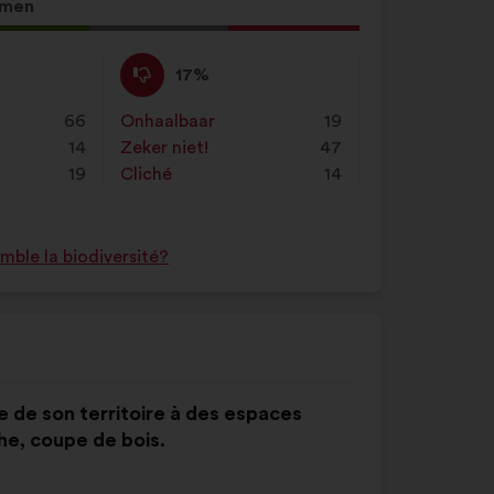
in
mmen
en
klik
Niet
Dit
17%
op
mee
voorstel
"Zoeken"
eens
is
66
Onhaalbaar
:
keer
19
:
gekwalificeerd
14
Zeker niet!
:
keer
47
als:
19
Cliché
:
keer
14
ble la biodiversité?
 de son territoire à des espaces
e, coupe de bois.