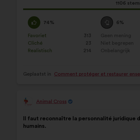
Dit
1106 ste
voorstel
kreeg:
Mee
Dit
Neutraal
Dit
74%
6%
eens
voorstel
:
voorstel
:
is
is
Favoriet
:
keer
313
Geen mening
:
keer
gekwalificeerd
gekwalificeerd
Cliché
:
keer
23
Niet begrepen
:
keer
als:
als:
Realistisch
:
keer
214
Onbelangrijk
:
keer
Geplaatst in
Comment protéger et restaurer ensem
Animal Cross
Voorstel
van:
Inhoud
Met
Il faut reconnaître la personnalité juridique 
van
de
humains.
het
volgende
voorstel:
verdeling: