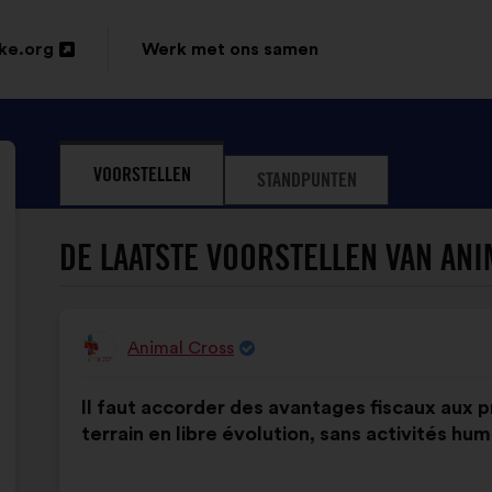
ke.org
Werk met ons samen
VOORSTELLEN
STANDPUNTEN
DE LAATSTE VOORSTELLEN VAN ANI
Animal Cross
Voorstel
van:
Inhoud
Met
Il faut accorder des avantages fiscaux aux pr
van
de
terrain en libre évolution, sans activités hum
het
volgende
voorstel:
verdeling: