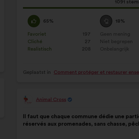
Dit
1091 ste
voorstel
kreeg:
Mee
Dit
Neutraal
Dit
65%
18%
eens
voorstel
:
voorstel
:
is
is
Favoriet
:
keer
197
Geen mening
:
keer
gekwalificeerd
gekwalificeerd
Cliché
:
keer
27
Niet begrepen
:
keer
als:
als:
Realistisch
:
keer
208
Onbelangrijk
:
keer
Geplaatst in
Comment protéger et restaurer ensem
Animal Cross
Voorstel
van:
Inhoud
Met
Il faut que chaque commune dédie une partie
van
de
réservés aux promenades, sans chasse, pêch
het
volgende
voorstel:
verdeling: