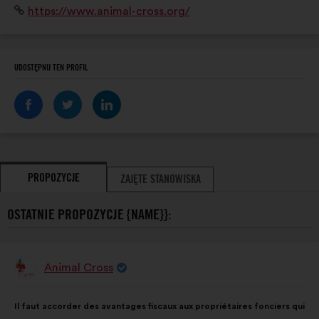
Strona
https://www.animal-cross.org/
terrain pour protéger la faune sauvage et lui assurer
internetowa:
des espaces de tranquillité.
UDOSTĘPNIJ TEN PROFIL
PROPOZYCJE
ZAJĘTE STANOWISKA
OSTATNIE PROPOZYCJE {NAME}}:
Animal Cross
Propozycja:
Treść
Przy
Il faut accorder des avantages fiscaux aux propriétaires fonciers qui
propozycji:
czym