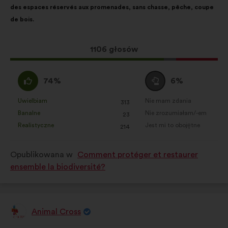
des espaces réservés aux promenades, sans chasse, pêche, coupe
głosy
de bois.
rozłożyły
się
następująco:
Ta
1106 głosów
propozycja
zebrała:
Zgadzam
Wstrzymuję
74%
6%
się
się
:
:
Uwielbiam
Nie mam zdania
:
razy
:
razy
313
Ta
Ta
Banalne
Nie zrozumiałam/-em
:
razy
:
razy
23
propozycja
propozycja
Realistyczne
Jest mi to obojętne
:
razy
:
razy
214
została
została
zakwalifikowana
zakwalifikowana
Opublikowana w
Comment protéger et restaurer
w
w
ensemble la biodiversité?
kategorii:
kategorii:
Animal Cross
Propozycja: