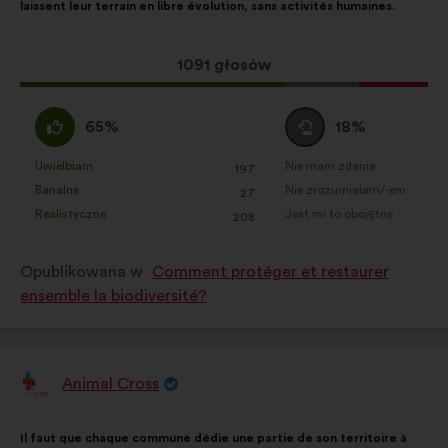
laissent leur terrain en libre évolution, sans activités humaines.
głosy
rozłożyły
się
Ta
1091 głosów
następująco:
propozycja
zebrała:
Zgadzam
Wstrzymuję
65%
18%
się
się
:
:
Uwielbiam
Nie mam zdania
:
razy
:
razy
197
Ta
Ta
Banalne
Nie zrozumiałam/-em
:
razy
:
razy
27
propozycja
propozycja
Realistyczne
Jest mi to obojętne
:
razy
:
razy
208
została
została
zakwalifikowana
zakwalifikowana
Opublikowana w
Comment protéger et restaurer
w
w
ensemble la biodiversité?
kategorii:
kategorii:
Animal Cross
Propozycja:
Treść
Przy
Il faut que chaque commune dédie une partie de son territoire à
propozycji:
czym