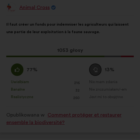
Animal Cross
Propozycja:
Treść
Przy
Il faut créer un fonds pour indemniser les agriculteurs qui laissent
propozycji:
czym
une partie de leur exploitation à la faune sauvage.
głosy
rozłożyły
się
Ta
1053 głosy
następująco:
propozycja
zebrała:
Zgadzam
Wstrzymuję
77%
13%
się
się
:
:
Uwielbiam
Nie mam zdania
:
razy
:
razy
216
Ta
Ta
Banalne
Nie zrozumiałam/-em
:
razy
:
razy
32
propozycja
propozycja
Realistyczne
Jest mi to obojętne
:
razy
:
razy
250
została
została
zakwalifikowana
zakwalifikowana
Opublikowana w
Comment protéger et restaurer
w
w
ensemble la biodiversité?
kategorii:
kategorii: