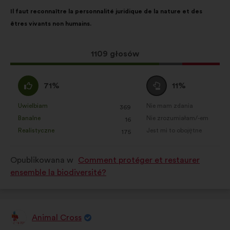
Treść
Przy
Il faut reconnaître la personnalité juridique de la nature et des
propozycji:
czym
êtres vivants non humains.
głosy
rozłożyły
się
Ta
1109 głosów
następująco:
propozycja
zebrała:
Zgadzam
Wstrzymuję
71%
11%
się
się
:
:
Uwielbiam
Nie mam zdania
:
razy
:
razy
369
Ta
Ta
Banalne
Nie zrozumiałam/-em
:
razy
:
razy
16
propozycja
propozycja
Realistyczne
Jest mi to obojętne
:
razy
:
razy
175
została
została
zakwalifikowana
zakwalifikowana
Opublikowana w
Comment protéger et restaurer
w
w
ensemble la biodiversité?
kategorii:
kategorii:
Animal Cross
Propozycja: