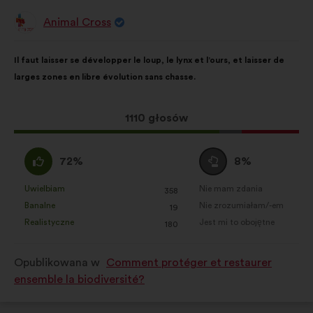
Animal Cross
Propozycja:
Treść
Przy
Il faut laisser se développer le loup, le lynx et l’ours, et laisser de
propozycji:
czym
larges zones en libre évolution sans chasse.
głosy
rozłożyły
się
Ta
1110 głosów
następująco:
propozycja
zebrała:
Zgadzam
Wstrzymuję
72%
8%
się
się
:
:
Uwielbiam
Nie mam zdania
:
razy
:
razy
358
Ta
Ta
Banalne
Nie zrozumiałam/-em
:
razy
:
razy
19
propozycja
propozycja
Realistyczne
Jest mi to obojętne
:
razy
:
razy
180
została
została
zakwalifikowana
zakwalifikowana
Opublikowana w
Comment protéger et restaurer
w
w
ensemble la biodiversité?
kategorii:
kategorii: