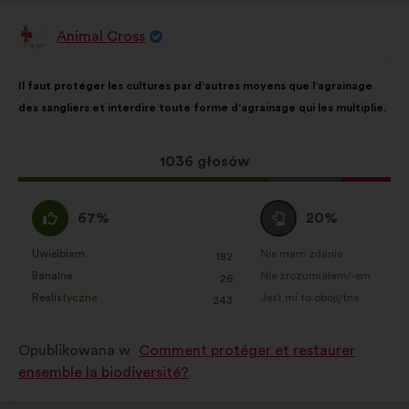
Animal Cross
Propozycja:
Treść
Przy
Il faut protéger les cultures par d’autres moyens que l’agrainage
propozycji:
czym
des sangliers et interdire toute forme d’agrainage qui les multiplie.
głosy
rozłożyły
się
Ta
1036 głosów
następująco:
propozycja
zebrała:
Zgadzam
Wstrzymuję
67%
20%
się
się
:
:
Uwielbiam
Nie mam zdania
:
razy
:
razy
182
Ta
Ta
Banalne
Nie zrozumiałam/-em
:
razy
:
razy
26
propozycja
propozycja
Realistyczne
Jest mi to obojętne
:
razy
:
razy
243
została
została
zakwalifikowana
zakwalifikowana
Opublikowana w
Comment protéger et restaurer
w
w
ensemble la biodiversité?
kategorii:
kategorii: