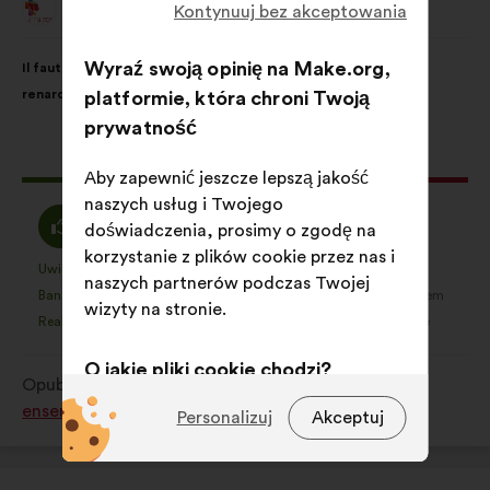
Animal Cross
Kontynuuj bez akceptowania
Propozycja:
Treść
Przy
Wyraź swoją opinię na Make.org,
Il faut interdire la vénerie sous terre, pour les blaireaux et les
propozycji:
czym
renards.
platformie, która chroni Twoją
głosy
prywatność
rozłożyły
się
Ta
1151 głosów
Aby zapewnić jeszcze lepszą jakość
następująco:
propozycja
naszych usług i Twojego
zebrała:
Zgadzam
Wstrzymuję
70%
10%
doświadczenia, prosimy o zgodę na
się
się
korzystanie z plików cookie przez nas i
:
:
Uwielbiam
Nie mam zdania
:
razy
:
razy
422
naszych partnerów podczas Twojej
Ta
Ta
Banalne
Nie zrozumiałam/-em
:
razy
:
razy
17
wizyty na stronie.
propozycja
propozycja
Realistyczne
Jest mi to obojętne
:
razy
:
razy
178
została
została
zakwalifikowana
zakwalifikowana
O jakie pliki cookie chodzi?
Opublikowana w
Comment protéger et restaurer
w
w
ensemble la biodiversité?
Techniczne:
pliki cookie niezbędne
kategorii:
kategorii:
Personalizuj
Akceptuj
do funkcjonowania strony
Preferencyjne:
pliki cookie