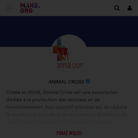
IDŹ
Zalo
się
DO
STRONY
GŁÓWNEJ
ODKRYJ
Życiorys:
MAKE.ORG
PROFIL
ANIMAL
CROSS
NAZWA
ANIMAL CROSS
ORGANIZACJI:
Créée en 2009, Animal Cross est une association
dédiée à la protection des animaux et de
l'environnement. Son objectif principal est de réduire
la souffrance animale et de promouvoir le respect de
la vie. Animal Cross agit de manière efficace en
lançant des campagnes de sensibilisation, en menant
POKAŻ WIĘCEJ
des actions de plaidoyer, ainsi qu'en intervenant sur le