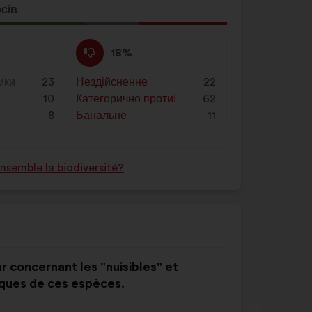
осів
ція
а:
Проти
Ця
18%
:
пропозиція
була
мки
23
Нездійсненне
:
разів
22
оцінена
10
Категорично проти!
:
разів
62
8
Банальне
:
разів
11
semble la biodiversité?
r concernant les "nuisibles" et
ques de ces espèces.