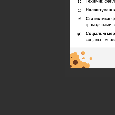
Технічні:
файли
Налаштування
Статистика:
фа
громадянами в
Соціальні мер
соціальні мере