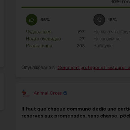
Ця
1091 го
пропози
отримал
За
Ця
Утримуюся
Ця
65%
18%
:
пропозиція
:
пропозиція
була
була
Чудова ідея
:
разів
197
Не маю чіткої ду
:
разів
оцінена
оцінена
Надто очевидно
:
разів
27
Незрозуміле
:
разів
Реалістично
:
разів
208
Байдуже
:
разів
Опубліковано в
Comment protéger et restaurer en
Animal Cross
Пропозиція
від:
Зміст
З
Il faut que chaque commune dédie une partie
пропозиції:
розподілом:
réservés aux promenades, sans chasse, pêch