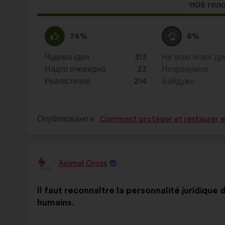
Ця
1106 гол
пропози
отримал
За
Ця
Утримуюся
Ця
74%
6%
:
пропозиція
:
пропозиція
була
була
Чудова ідея
:
разів
313
Не маю чіткої ду
:
разів
оцінена
оцінена
Надто очевидно
:
разів
23
Незрозуміле
:
разів
Реалістично
:
разів
214
Байдуже
:
разів
Опубліковано в
Comment protéger et restaurer en
Animal Cross
Пропозиція
від:
Зміст
З
Il faut reconnaître la personnalité juridique 
пропозиції:
розподілом:
humains.