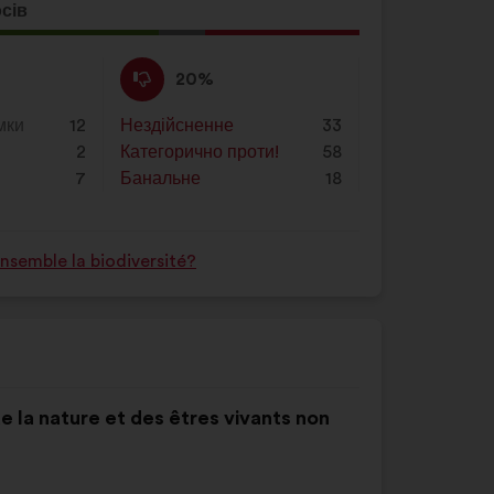
осів
ція
а:
Проти
Ця
20%
:
пропозиція
була
мки
12
Нездійсненне
:
разів
33
оцінена
2
Категорично проти!
:
разів
58
7
Банальне
:
разів
18
semble la biodiversité?
de la nature et des êtres vivants non