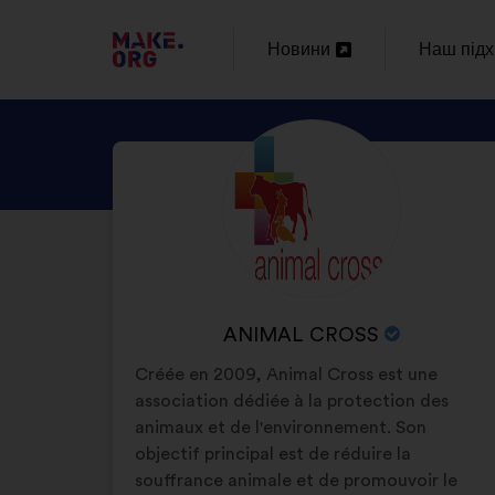
ПЕРЕЙТИ
Новини
Наш підх
Відкрити
Відкрити
НА
в
в
ГОЛОВНУ
ПЕРЕГЛЯНУТ
Біографія:
новій
новій
СТОРІНКУ
ПРОФІЛЬ
вкладці
вкладці
MAKE.ORG
ANIMAL
CROSS
НАЗВА
ANIMAL CROSS
ОРГАНІЗАЦІЇ:
Créée en 2009, Animal Cross est une
association dédiée à la protection des
animaux et de l'environnement. Son
objectif principal est de réduire la
souffrance animale et de promouvoir le