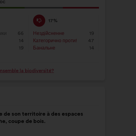
натисніть
лос
на
ція
кнопку
а:
Проти
Ця
17%
«Пошук»
:
пропозиція
була
мки
66
Нездійсненне
:
разів
19
оцінена
14
Категорично проти!
:
разів
47
19
Банальне
:
разів
14
semble la biodiversité?
 de son territoire à des espaces
e, coupe de bois.