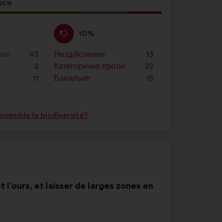
оси
ція
а:
Проти
Ця
10%
:
пропозиція
була
мки
43
Нездійсненне
:
разів
13
оцінена
2
Категорично проти!
:
разів
22
11
Банальне
:
разів
15
semble la biodiversité?
et l’ours, et laisser de larges zones en