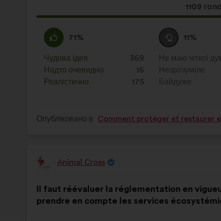
Ця
1109 гол
пропози
отримал
За
Ця
Утримуюся
Ця
71%
11%
:
пропозиція
:
пропозиція
була
була
Чудова ідея
:
разів
369
Не маю чіткої ду
:
разів
оцінена
оцінена
Надто очевидно
:
разів
16
Незрозуміле
:
разів
Реалістично
:
разів
175
Байдуже
:
разів
Опубліковано в
Comment protéger et restaurer en
Animal Cross
Пропозиція
від:
Зміст
З
Il faut réévaluer la réglementation en vigueu
пропозиції:
розподілом:
prendre en compte les services écosystémi