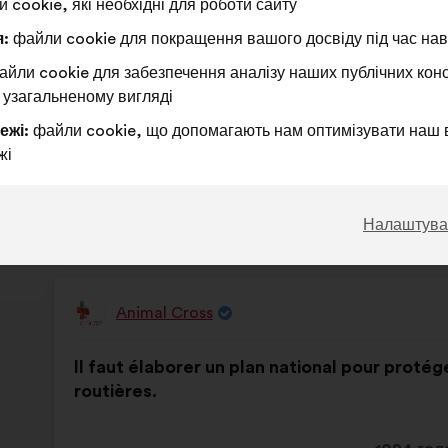
 cookie, які необхідні для роботи сайту
пропоз
:
файли cookie для покращення вашого досвіду під час наві
отрима
За
Ця
Утримуюся
Ця
70%
10%
йли cookie для забезпечення аналізу наших публічних конс
:
пропозиція
:
пропозиція
 узагальненому вигляді
була
була
Чудова ідея
:
разів
422
Не маю чіткої ду
:
разів
оцінена
оцінена
Надто очевидно
:
разів
17
Незрозуміле
:
разів
ежі:
файли cookie, що допомагають нам оптимізувати наш 
Реалістично
:
разів
178
Байдуже
:
разів
жі
Опубліковано в
Comment protéger et restaurer en
Налаштува
Animal Cross
Пропозиція
від:
Зміст
З
Il faut élaborer un plan national pour protég
пропозиції:
розподілом:
routières.