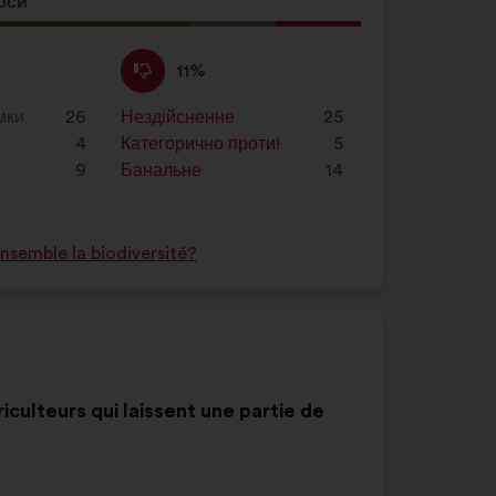
оси
ія
а:
Проти
Ця
11%
:
пропозиція
була
мки
26
Нездійсненне
:
разів
25
оцінена
4
Категорично проти!
:
разів
5
9
Банальне
:
разів
14
semble la biodiversité?
riculteurs qui laissent une partie de