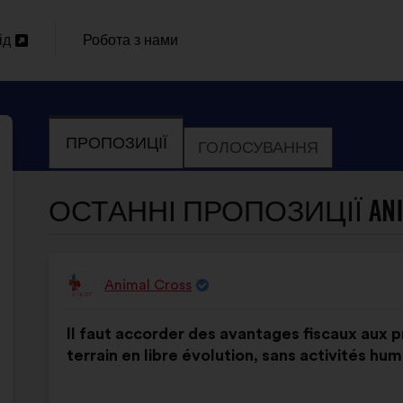
ід
Робота з нами
И
ПРОПОЗИЦІЇ
ГОЛОСУВАННЯ
ОСТАННІ ПРОПОЗИЦІЇ ANIM
Animal Cross
Пропозиція
від:
Зміст
З
Il faut accorder des avantages fiscaux aux pr
пропозиції:
розподілом:
terrain en libre évolution, sans activités hum