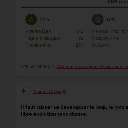
Ця
1053 гол
пропози
отримал
За
Ця
Утримуюся
Ця
77%
13%
:
пропозиція
:
пропозиція
була
була
Чудова ідея
:
разів
216
Не маю чіткої ду
:
разів
оцінена
оцінена
Надто очевидно
:
разів
32
Незрозуміле
:
разів
Реалістично
:
разів
250
Байдуже
:
разів
Опубліковано в
Comment protéger et restaurer en
Animal Cross
Пропозиція
від:
Зміст
З
Il faut laisser se développer le loup, le lynx 
пропозиції:
розподілом:
libre évolution sans chasse.