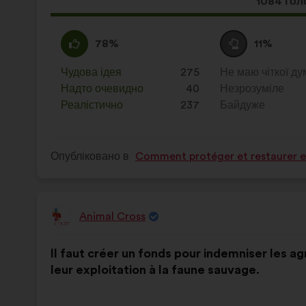
Ця
1084 гол
пропозиц
отримал
За
Ця
Утримуюся
Ця
78%
11%
:
пропозиція
:
пропозиція
була
була
Чудова ідея
:
разів
275
Не маю чіткої ду
:
разів
оцінена
оцінена
Надто очевидно
:
разів
40
Незрозуміле
:
разів
Реалістично
:
разів
237
Байдуже
:
разів
Опубліковано в
Comment protéger et restaurer en
Animal Cross
Пропозиція
від:
Зміст
З
Il faut créer un fonds pour indemniser les ag
пропозиції:
розподілом:
leur exploitation à la faune sauvage.