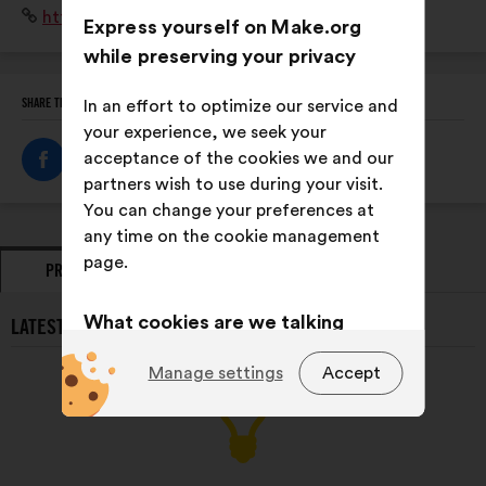
Website:
https://www.apec.fr/
services via www.apec.fr ou dans 73 centres en France.
Express yourself on Make.org
while preserving your privacy
SHARE THIS PROFILE
In an effort to optimize our service and
your experience, we seek your
acceptance of the cookies we and our
partners wish to use during your visit.
You can change your preferences at
any time on the cookie management
page.
PROPOSALS
OPINIONS
What cookies are we talking
LATEST PROPOSALS FROM APEC:
about?
Manage settings
Accept
Technical:
cookies that are
essential for the website’s
functioning.
Preference:
cookies to enhance