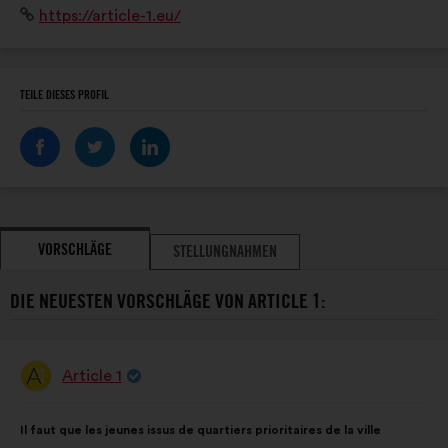
Website:
https://article-1.eu/
Présents sur l'ensemble du territoire français, y
compris en Outre-Mer.
TEILE DIESES PROFIL
VORSCHLÄGE
STELLUNGNAHMEN
DIE NEUESTEN VORSCHLÄGE VON ARTICLE 1:
Article 1
Vorschlag
von:
Inhalt
Mit
Il faut que les jeunes issus de quartiers prioritaires de la ville
des
folgender