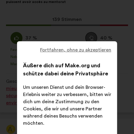
puissent avoir accès au mentorat
Vorschlags:
Aufteilung:
Dieser
139 Stimmen
Vorschlag
erhielt:
Ich
Neutral
37 %
40 %
stimme
:
zu
Fortfahren, ohne zu akzeptieren
Favorit
Keine Meinung
:
mal
:
mal
7
Dieser
Dieser
:
Nebensächlich
Nicht verstanden
:
mal
:
mal
7
Vorschlag
Vorschlag
Machbar
Gleichgültig
:
mal
:
mal
Äußere dich auf Make.org und
12
wurde
wurde
schütze dabei deine Privatsphäre
eingeordnet
eingeordnet
Geschrieben in
Comment améliorer nos villes pour
in:
in:
Um unseren Dienst und dein Browser-
mieux y vivre ensemble ? (solidarité, lien social,
Erlebnis weiter zu verbessern, bitten wir
sécurité, logement, transport accessibilité,
dich um deine Zustimmung zu den
environnement, culture, sport)
Cookies, die wir und unsere Partner
während deines Besuchs verwenden
möchten.
Article 1
Vorschlag