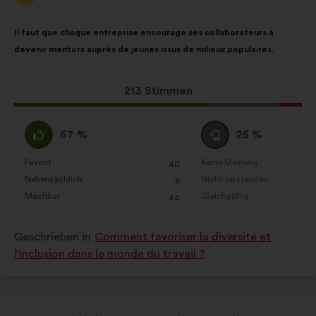
Cookies helfen uns, unseren
von:
gesellschaftlichen Beitrag dank der
Inhalt
Mit
Il faut que chaque entreprise encourage ses collaborateurs à
sozialen Netzwerke zu verstärken.
des
folgender
devenir mentors auprès de jeunes issus de milieux populaires.
Vorschlags:
Aufteilung:
Dieser
213 Stimmen
Vorschlag
erhielt:
Ich
Neutral
67 %
25 %
stimme
:
zu
Favorit
Keine Meinung
:
mal
:
mal
40
Dieser
Dieser
:
Nebensächlich
Nicht verstanden
:
mal
:
mal
8
Vorschlag
Vorschlag
Machbar
Gleichgültig
:
mal
:
mal
44
wurde
wurde
eingeordnet
eingeordnet
Geschrieben in
Comment favoriser la diversité et
in:
in:
l'inclusion dans le monde du travail ?