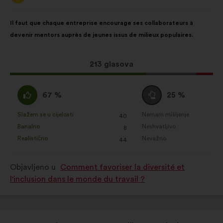
korisnika:
Sadržaj
Uz
Il faut que chaque entreprise encourage ses collaborateurs à
prijedloga:
raspodjelu:
devenir mentors auprès de jeunes issus de milieux populaires.
Ovaj
213 glasova
prijedlog
ima:
Slažem
Niti
67 %
25 %
:
se
slažem
Slažem se u cijelosti
Nemam mišljenje
:
put
:
put
40
Za
Za
niti
Banalno
Neshvatljivo
:
put
:
put
8
navedeni
navedeni
neslažem
Realistično
Nevažno
:
put
:
put
44
je
je
:
prijedlog
prijedlog
Objavljeno u
Comment favoriser la diversité et
stavljena
stavljena
l'inclusion dans le monde du travail ?
oznaka:
oznaka: