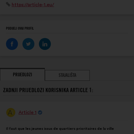
Mrežno
https://article-1.eu/
Présents sur l'ensemble du territoire français, y
mjesto:
compris en Outre-Mer.
PODIJELI OVAJ PROFIL
PRIJEDLOZI
STAJALIŠTA
ZADNJI PRIJEDLOZI KORISNIKA ARTICLE 1:
Article 1
Prijedlog
korisnika:
Sadržaj
Uz
Il faut que les jeunes issus de quartiers prioritaires de la ville
prijedloga:
raspodjelu: