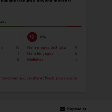
 collaborateurs à devenir mentors
.
zat
Nem
Ezt
8%
értek
a
ző
egyet
javaslatot
em
18
Nem megvalósítható
:
szer
4
égű
:
a
3
Nem lényeges
:
szer
6
ot
következő
9
Mellékes
:
szer
5
alkalommal
minősítették:
voriser la diversité et l'inclusion dans le
Kapcsolat