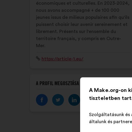
économiques et culturelles. En 2023-2024,
nous avons accompagné + de 100 000
jeunes issus de milieux populaires afin qu'ils
puissent choisir leur avenir sereinement et
librement. Présents sur l'ensemble du
territoire français, y compris en Outre-
Mer.
Weboldal:
https://article-1.eu/
A PROFIL MEGOSZTÁSA
A Make.org-on k
tiszteletben tar
Szolgáltatásunk és 
általunk és partnere