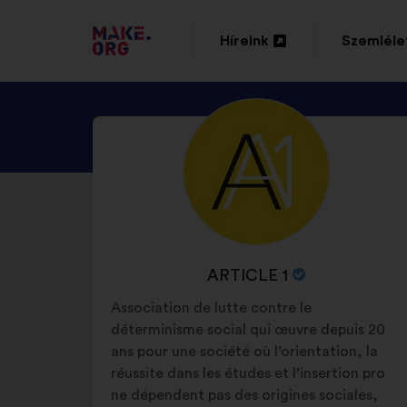
TOVÁBB
Híreink
Szemléle
Új
Új
A
lap
lap
MAKE.ORG
NÉZZE
Önéletrajz:
megnyitása
megnyitá
FŐOLDALÁRA
MEG
ARTICLE
1
PROFILJÁT
A
ARTICLE 1
SZERVEZET
Association de lutte contre le
NEVE:
déterminisme social qui œuvre depuis 20
ans pour une société où l’orientation, la
réussite dans les études et l’insertion pro
ne dépendent pas des origines sociales,