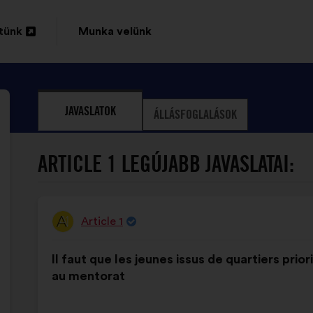
tünk
Munka velünk
sa
JAVASLATOK
ÁLLÁSFOGLALÁSOK
ARTICLE 1 LEGÚJABB JAVASLATAI:
Article 1
A
javaslat
A
A
szerzője:
Il faut que les jeunes issus de quartiers prior
javaslat
következő
au mentorat
tartalma:
megoszlásban: