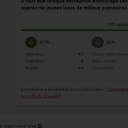
Il faut que chaque entreprise encourage ses
javaslat
következő
auprès de jeunes issus de milieux populaires
tartalma:
megoszlásban:
Ez
213 szava
a
javaslat
Egyetértek
Ezt
Semleges
Ezt
67%
25%
a
:
a
szavazat
a
követke
javaslatot
:
javaslatot
Kedvenc
:
szer
40
Nincs vélemény
:
szer
mennyis
a
a
Mellékes
:
szer
8
Nem értem
:
szer
szavazat
következő
következő
Reális
:
szer
44
Közömbös
:
szer
kapott:
alkalommal
alkalommal
minősítették:
minősítették:
közzétéve a következő konzultációban:
Comment fa
monde du travail ?
 alapítványi alap