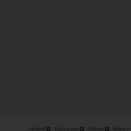
Híreink
Sajtószoba
Állások
Make.org