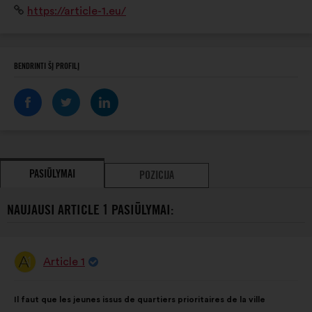
Interneto
https://article-1.eu/
Présents sur l'ensemble du territoire français, y
svetainė:
compris en Outre-Mer.
BENDRINTI ŠĮ PROFILĮ
PASIŪLYMAI
POZICIJA
NAUJAUSI ARTICLE 1 PASIŪLYMAI:
Article 1
Pasiūlymas:
Pasiūlymo
Balsai
Il faut que les jeunes issus de quartiers prioritaires de la ville
turinys:
pasiskirstė