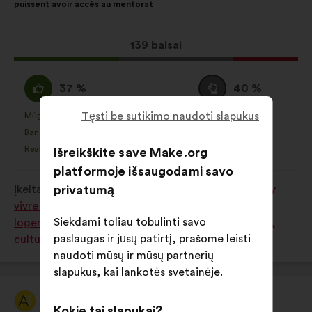
puissent avoir accès au mentorat
taip:
Dėl
139 balsai
šio
pasiūlymo
Pritariu
Susilaikau
37 %
40 %
gauta:
:
:
Tęsti be sutikimo naudoti slapukus
Mėgstamiausias
Neturiu nuomonės
:
kartų
:
kartų
7
Šis
Šis
Banalus
Nesuprantamas
:
kartų
:
kartų
7
pasiūlymas
pasiūlymas
Realus
Nedomina
:
kartų
:
kartų
Išreikškite save Make.org
12
įvertintas
įvertintas
platformoje išsaugodami savo
taip:
taip:
Įkelta į
privatumą
Comment améliorer nos villes pour mieux y
vivre ensemble ? (solidarité, lien social, sécurité,
Siekdami toliau tobulinti savo
logement, transport accessibilité, environnement,
paslaugas ir jūsų patirtį, prašome leisti
culture, sport)
naudoti mūsų ir mūsų partnerių
slapukus, kai lankotės svetainėje.
Article 1
Pasiūlymas:
Kokie tai slapukai?