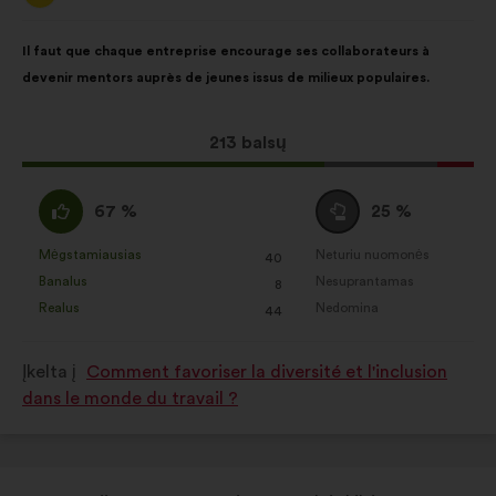
Pasiūlymo
Balsai
Il faut que chaque entreprise encourage ses collaborateurs à
turinys:
pasiskirstė
devenir mentors auprès de jeunes issus de milieux populaires.
taip:
Dėl
213 balsų
šio
pasiūlymo
Pritariu
Susilaikau
67 %
25 %
gauta:
:
:
Mėgstamiausias
Neturiu nuomonės
:
kartų
:
kartų
40
Šis
Šis
Banalus
Nesuprantamas
:
kartų
:
kartų
8
pasiūlymas
pasiūlymas
Realus
Nedomina
:
kartų
:
kartų
44
įvertintas
įvertintas
taip:
taip:
Įkelta į
Comment favoriser la diversité et l'inclusion
dans le monde du travail ?