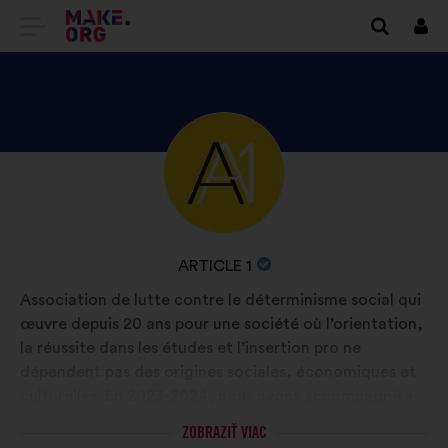
PREJSŤ
Prihl
sa
NA
DOMOVSKÚ
STRÁNKU
ZOZNÁMTE
Životopis:
MAKE.ORG
SA
S
PROFILOM
NÁZOV
ARTICLE 1
ARTICLE
ORGANIZÁCIE:
Association de lutte contre le déterminisme social qui
1
œuvre depuis 20 ans pour une société où l’orientation,
la réussite dans les études et l’insertion pro ne
dépendent pas des origines sociales, économiques et
culturelles. En 2023-2024, nous avons accompagné +
de 100 000 jeunes issus de milieux populaires afin qu'ils
ZOBRAZIŤ VIAC
puissent choisir leur avenir sereinement et librement.