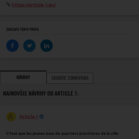
Internetová
https://article-1.eu/
Présents sur l'ensemble du territoire français, y
stránka:
compris en Outre-Mer.
ZDIEĽAJTE TENTO PROFIL
NÁVRHY
ZAUJATIE STANOVISKA
NAJNOVŠIE NÁVRHY OD ARTICLE 1:
Article 1
Návrh:
Obsah
S
Il faut que les jeunes issus de quartiers prioritaires de la ville
návrhu:
rozdelením: