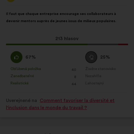
Obsah
S
Il faut que chaque entreprise encourage ses collaborateurs à
návrhu:
rozdelením:
devenir mentors auprès de jeunes issus de milieux populaires.
Tento
213 hlasov
návrh
bol
Súhlasím
Neutrálny
67%
25%
prijatý:
:
hlas
:
Obľúbená položka
Žiadne stanovisko
:
krát
:
krát
40
Tento
Tento
Zanedbateľné
Nezahŕňa
:
krát
:
krát
8
návrh
návrh
Realistické
Ľahostajný
:
krát
:
krát
44
bol
bol
kvalifikovaný:
kvalifikovaný:
Uverejnené na
Comment favoriser la diversité et
l'inclusion dans le monde du travail ?