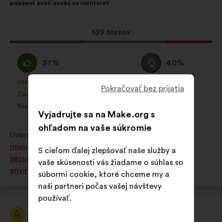
puissent avoir accès au mentorat
Tento
139 hlasov
návrh
bol
Súhlasím
Neutrálny
37%
40%
prijatý:
:
hlas
:
Obľúbená položka
Žiadne stanovisko
:
krát
:
krát
7
Pokračovať bez prijatia
Tento
Tento
Zanedbateľné
Nezahŕňa
:
krát
:
krát
7
návrh
návrh
Realistické
Ľahostajný
:
krát
:
krát
12
bol
bol
Vyjadrujte sa na Make.org s
kvalifikovaný:
kvalifikovaný:
ohľadom na vaše súkromie
Uverejnené na
Comment améliorer nos villes pour
mieux y vivre ensemble ? (solidarité, lien social,
S cieľom ďalej zlepšovať naše služby a
sécurité, logement, transport accessibilité,
vaše skúsenosti vás žiadame o súhlas so
environnement, culture, sport)
súbormi cookie, ktoré chceme my a
naši partneri počas vašej návštevy
používať.
Article 1
Návrh: