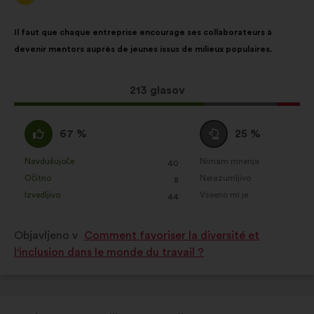
Vsebina
Z
Il faut que chaque entreprise encourage ses collaborateurs à
predloga:
naslednjo
devenir mentors auprès de jeunes issus de milieux populaires.
porazdelitvijo:
Ta
213 glasov
predlog
je
Za
Neopredeljen/-
67 %
25 %
zbral:
:
a
:
Navdušujoče
Nimam mnenja
:
krat
:
krat
40
Ta
Ta
Očitno
Nerazumljivo
:
krat
:
krat
8
predlog
predlog
Izvedljivo
Vseeno mi je
:
krat
:
krat
44
je
je
prejel
prejel
Objavljeno v
Comment favoriser la diversité et
naslednje
naslednje
l'inclusion dans le monde du travail ?
obrazložitve:
obrazložitve: