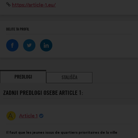
Spletišče:
https://article-1.eu/
Présents sur l'ensemble du territoire français, y
compris en Outre-Mer.
DELITE TA PROFIL
PREDLOGI
STALIŠČA
ZADNJI PREDLOGI OSEBE ARTICLE 1:
Article 1
Predlog:
Vsebina
Z
Il faut que les jeunes issus de quartiers prioritaires de la ville
predloga:
naslednjo