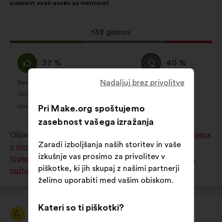
puissent avoir accès au mentorat
porazdelitvijo:
Ta
139 glasov
predlog
je
Za
Neopredeljen/-
37 %
40 %
zbral:
:
a
Nadaljuj brez privolitve
:
Navdušujoče
Nimam mnenja
:
krat
:
krat
7
Ta
Ta
Očitno
Nerazumljivo
:
krat
:
krat
7
predlog
predlog
Izvedljivo
Vseeno mi je
:
krat
:
krat
Pri Make.org spoštujemo
12
je
je
zasebnost vašega izražanja
prejel
prejel
Objavljeno v
Comment améliorer nos villes pour mieux
naslednje
naslednje
Zaradi izboljšanja naših storitev in vaše
y vivre ensemble ? (solidarité, lien social, sécurité,
obrazložitve:
obrazložitve:
izkušnje vas prosimo za privolitev v
logement, transport accessibilité, environnement,
piškotke, ki jih skupaj z našimi partnerji
culture, sport)
želimo uporabiti med vašim obiskom.
Kateri so ti piškotki?
Article 1
Predlog: