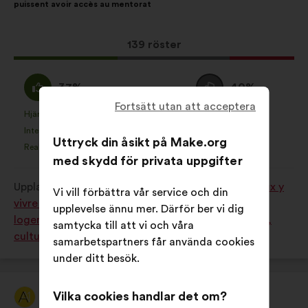
puissent avoir accès au mentorat
förslaget:
Det
139 röster
här
förslaget
Jag
Jag
37%
40%
har
håller
är
Fortsätt utan att acceptera
fått:
med
neutral
Hjärtefråga
Ingen åsikt
:
gånger
:
gånger
7
Det
Det
:
:
Intetsägande
Jag förstår inte
:
gånger
:
gånger
7
här
här
Uttryck din åsikt på Make.org
Realistiskt
Jag bryr mig inte
:
gånger
:
gånger
12
förslaget
förslaget
med skydd för privata uppgifter
har
har
Upplagt i
Comment améliorer nos villes pour mieux y
betecknats
betecknats
Vi vill förbättra vår service och din
vivre ensemble ? (solidarité, lien social, sécurité,
som:
som:
upplevelse ännu mer. Därför ber vi dig
logement, transport accessibilité, environnement,
samtycka till att vi och våra
culture, sport)
samarbetspartners får använda cookies
under ditt besök.
Vilka cookies handlar det om?
Article 1
Förslag