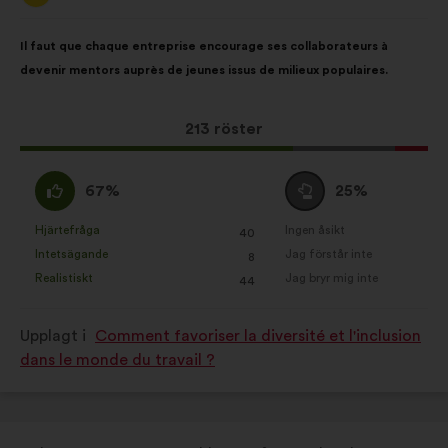
från:
Innehållet
Fördelat
Il faut que chaque entreprise encourage ses collaborateurs à
i
på:
devenir mentors auprès de jeunes issus de milieux populaires.
förslaget:
Det
213 röster
här
förslaget
Jag
Jag
67%
25%
har
håller
är
fått:
med
neutral
Hjärtefråga
Ingen åsikt
:
gånger
:
gånger
40
Det
Det
:
:
Intetsägande
Jag förstår inte
:
gånger
:
gånger
8
här
här
Realistiskt
Jag bryr mig inte
:
gånger
:
gånger
44
förslaget
förslaget
har
har
Upplagt i
Comment favoriser la diversité et l'inclusion
betecknats
betecknats
dans le monde du travail ?
som:
som: