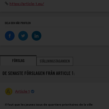
Webbplats:
https://article-1.eu/
Présents sur l'ensemble du territoire français, y
compris en Outre-Mer.
DELA DEN HÄR PROFILEN
FÖRSLAG
STÄLLNINGSTAGANDEN
DE SENASTE FÖRSLAGEN FRÅN ARTICLE 1:
Article 1
Förslag
från:
Innehållet
Fördelat
Il faut que les jeunes issus de quartiers prioritaires de la ville
i
på: