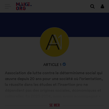
GÅ
Logg
in
TILL
FÖRSTASIDAN
FÖR
UTFORSKA
Bakgrund:
MAKE.ORG
ARTICLE
1S
PROFIL
ORGANISATIONENS
ARTICLE 1
NAMN:
Association de lutte contre le déterminisme social qui
œuvre depuis 20 ans pour une société où l’orientation,
la réussite dans les études et l’insertion pro ne
dépendent pas des origines sociales, économiques et
culturelles. En 2023-2024, nous avons accompagné +
de 100 000 jeunes issus de milieux populaires afin qu'ils
SE MER
puissent choisir leur avenir sereinement et librement.