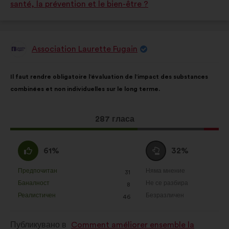
santé, la prévention et le bien-être ?
:
:
Association Laurette Fugain
Предложение
от:
Съдържание
Като
Il faut rendre obligatoire l’évaluation de l’impact des substances
на
разпределението
combinées et non individuelles sur le long terme.
предложението:
е:
Това
287 гласа
предложение
получи:
Съгласен
Въздържал
61%
32%
съм
се
:
:
Предпочитан
Няма мнение
:
пъти
:
пъти
31
Това
Това
Баналност
Не се разбира
:
пъти
:
пъти
8
предложение
предложение
Реалистичен
Безразличен
:
пъти
:
пъти
46
беше
беше
квалифицирано
квалифицирано
Публикувано в
Comment améliorer ensemble la
в
в