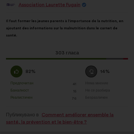
Association Laurette Fugain
Предложение
от:
Съдържание
Като
Il faut former les jeunes parents à l’importance de la nutrition, en
на
разпределението
ajoutant des informations sur la malnutrition dans le carnet de
предложението:
е:
santé.
Това
303 гласа
предложение
получи:
Съгласен
Въздържал
82%
14%
съм
се
:
:
Предпочитан
Няма мнение
:
пъти
:
пъти
41
Това
Това
Баналност
Не се разбира
:
пъти
:
пъти
15
предложение
предложение
Реалистичен
Безразличен
:
пъти
:
пъти
76
беше
беше
квалифицирано
квалифицирано
Публикувано в
Comment améliorer ensemble la
в
в
santé, la prévention et le bien-être ?
:
: