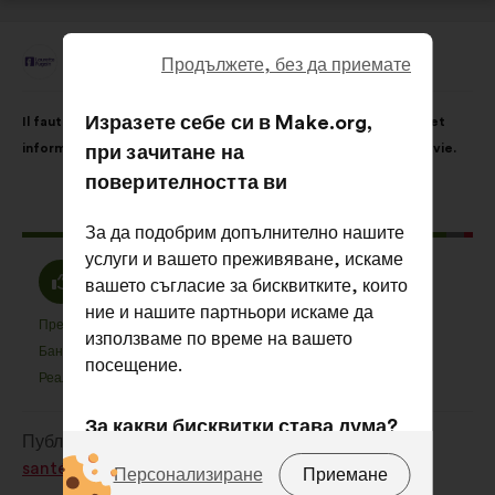
Association Laurette Fugain
Продължете, без да приемате
Предложение
от:
Съдържание
Като
Изразете себе си в Make.org,
Il faut renforcer les soins palliatifs à domicile ou en structure et
на
разпределението
informer patients et aidants sur la prise en charge de la fin de vie.
при зачитане на
предложението:
е:
поверителността ви
Това
318 гласа
За да подобрим допълнително нашите
предложение
услуги и вашето преживяване, искаме
получи:
Съгласен
Въздържал
94%
4%
вашето съгласие за бисквитките, които
съм
се
ние и нашите партньори искаме да
:
:
Предпочитан
Няма мнение
:
пъти
:
пъти
81
използваме по време на вашето
Това
Това
Баналност
Не се разбира
:
пъти
:
пъти
5
посещение.
предложение
предложение
Реалистичен
Безразличен
:
пъти
:
пъти
61
беше
беше
квалифицирано
квалифицирано
За какви бисквитки става дума?
Публикувано в
Comment améliorer ensemble la
в
в
santé, la prévention et le bien-être ?
Техники:
бисквитки, които са от
:
:
Персонализиране
Приемане