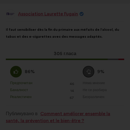
Association Laurette Fugain
Предложение
от:
Съдържание
Като
Il faut sensibiliser dès la fin du primaire aux méfaits de l’alcool, du
на
разпределението
tabac et des e-cigarettes avec des messages adaptés.
предложението:
е:
Това
305 гласа
предложение
получи:
Съгласен
Въздържал
86%
9%
съм
се
:
:
Предпочитан
Няма мнение
:
пъти
:
пъти
46
Това
Това
Баналност
Не се разбира
:
пъти
:
пъти
14
предложение
предложение
Реалистичен
Безразличен
:
пъти
:
пъти
67
беше
беше
квалифицирано
квалифицирано
Публикувано в
Comment améliorer ensemble la
в
в
santé, la prévention et le bien-être ?
:
: