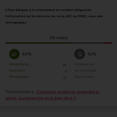
от:
Съдържание
Като
Il faut éduquer à la citoyenneté en rendant obligatoire
на
разпределението
l’information sur les dons de vie, via la JDC ou l’EMC, avec des
предложението:
е:
témoignages.
Това
311 гласа
предложение
получи:
Съгласен
Въздържал
60%
32%
съм
се
:
:
Предпочитан
Няма мнение
:
пъти
:
пъти
50
Това
Това
Баналност
Не се разбира
:
пъти
:
пъти
5
предложение
предложение
Реалистичен
Безразличен
:
пъти
:
пъти
52
беше
беше
квалифицирано
квалифицирано
Публикувано в
Comment améliorer ensemble la
в
в
santé, la prévention et le bien-être ?
:
: