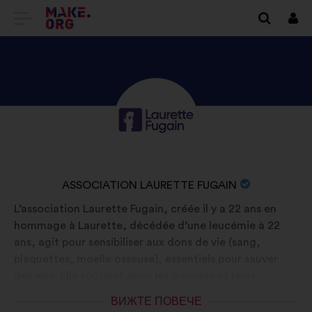
ОТИДЕТЕ
Вх
НА
НАЧАЛНАТА
СТРАНИЦА
ВИЖТЕ
Биография:
НА
ПРОФИЛА
MAKE.ORG
НА
ASSOCIATION
ИМЕ
ASSOCIATION LAURETTE FUGAIN
LAURETTE
НА
L’association Laurette Fugain, créée il y a 22 ans en
FUGAIN
ОРГАНИЗАЦИЯТА:
hommage à Laurette, décédée d’une leucémie à 22
ans, agit pour sensibiliser aux dons de vie (sang,
plaquettes, moelle osseuse), essentiels pour sauver
des vies. Elle soutient aussi les malades et leurs
proches, et finance la recherche sur les leucémies.
ВИЖТЕ ПОВЕЧЕ