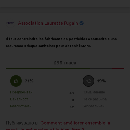
Association Laurette Fugain
Предложение
от:
Съдържание
Като
Il faut contraindre les fabricants de pesticides à souscrire à une
на
разпределението
assurance « risque sanitaire» pour obtenir l’AMM.
предложението:
е:
Това
293 гласа
предложение
получи:
Съгласен
Въздържал
71%
19%
съм
се
:
:
Предпочитан
Няма мнение
:
пъти
:
пъти
40
Това
Това
Баналност
Не се разбира
:
пъти
:
пъти
11
предложение
предложение
Реалистичен
Безразличен
:
пъти
:
пъти
52
беше
беше
квалифицирано
квалифицирано
Публикувано в
Comment améliorer ensemble la
в
в