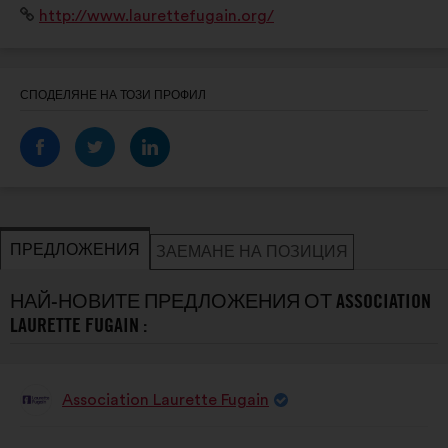
Уебсайт:
http://www.laurettefugain.org/
СПОДЕЛЯНЕ НА ТОЗИ ПРОФИЛ
ПРЕДЛОЖЕНИЯ
ЗАЕМАНЕ НА ПОЗИЦИЯ
НАЙ-НОВИТЕ ПРЕДЛОЖЕНИЯ ОТ ASSOCIATION
LAURETTE FUGAIN :
Association Laurette Fugain
Предложение
от:
Съдържание
Като