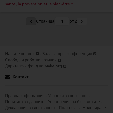
santé, la prévention et le bien-être ?
:
:
Страница
1
от 2
Нашите новини
Зала за пресконференции
Отваряне
Отваряне
Свободни работни позиции
в
Отваряне
в
Дарителски фонд на Make.org
нов
в
Отваряне
нов
раздел
нов
в
раздел
Контакт
раздел
нов
раздел
Правна информация
Условия за ползване
Политика за данните
Управление на бисквитките
Декларация за достъпност
Политика за модериране