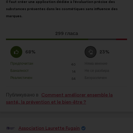
Il faut créer une application dédiée à l’évaluation précise des
на
разпределението
substances présentes dans les cosmétiques sans influence des
предложението:
е:
marques.
Това
299 гласа
предложение
получи:
Съгласен
Въздържал
68%
23%
съм
се
:
:
Предпочитан
Няма мнение
:
пъти
:
пъти
40
Това
Това
Баналност
Не се разбира
:
пъти
:
пъти
14
предложение
предложение
Реалистичен
Безразличен
:
пъти
:
пъти
54
беше
беше
квалифицирано
квалифицирано
Публикувано в
Comment améliorer ensemble la
в
в
santé, la prévention et le bien-être ?
:
:
Association Laurette Fugain
Предложение