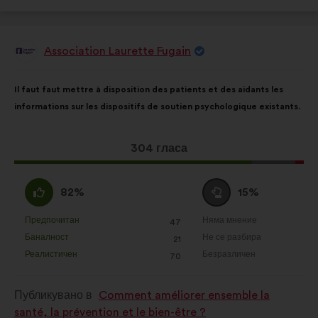
Association Laurette Fugain
Предложение
от:
Съдържание
Като
Il faut faut mettre à disposition des patients et des aidants les
на
разпределението
informations sur les dispositifs de soutien psychologique existants.
предложението:
е:
Това
304 гласа
предложение
получи:
Съгласен
Въздържал
82%
15%
съм
се
:
:
Предпочитан
Няма мнение
:
пъти
:
пъти
47
Това
Това
Баналност
Не се разбира
:
пъти
:
пъти
21
предложение
предложение
Реалистичен
Безразличен
:
пъти
:
пъти
70
беше
беше
квалифицирано
квалифицирано
Публикувано в
Comment améliorer ensemble la
в
в
santé, la prévention et le bien-être ?
:
: