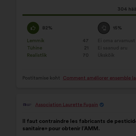
Selle
304 hää
ettepa
hääled:
Olen
See
Olen
See
82%
15%
nõus
ettepanek
erapooletu
ettepanek
:
kvalifitseeriti
:
kvalifitseeriti
Lemmik
:
korda
47
Ei oma arvamust
:
korda
järgmiselt:
järgmiselt:
Tühine
:
korda
21
Ei saanud aru
:
korda
Realistlik
:
korda
70
Ükskõik
:
korda
Postitamise koht
Comment améliorer ensemble la s
Association Laurette Fugain
Ettepaneku
esitaja:
Ettepaneku
Häälte
Il faut contraindre les fabricants de pestici
sisu:
jaotus:
sanitaire» pour obtenir l’AMM.