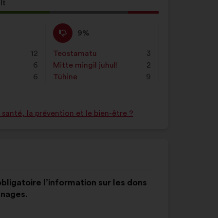
lt
neku
Ei
See
9%
ole
ettepanek
nõus
kvalifitseeriti
12
Teostamatu
:
korda
3
:
järgmiselt:
6
Mitte mingil juhul!
:
korda
2
6
Tühine
:
korda
9
anté, la prévention et le bien-être ?
bligatoire l’information sur les dons
gnages.