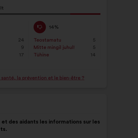
lt
neku
Ei
See
14%
ole
ettepanek
nõus
kvalifitseeriti
24
Teostamatu
:
korda
5
:
järgmiselt:
9
Mitte mingil juhul!
:
korda
5
17
Tühine
:
korda
14
anté, la prévention et le bien-être ?
 et des aidants les informations sur les
ts.