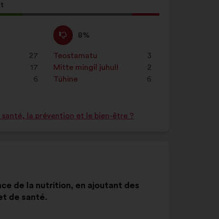
lt
neku
Ei
See
8%
ole
ettepanek
nõus
kvalifitseeriti
27
Teostamatu
:
korda
3
:
järgmiselt:
17
Mitte mingil juhul!
:
korda
2
6
Tühine
:
korda
6
anté, la prévention et le bien-être ?
nce de la nutrition, en ajoutant des
et de santé.