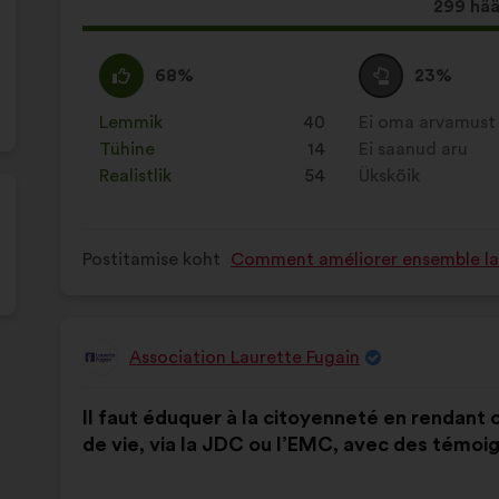
Selle
299 hää
ettepa
hääled:
Olen
See
Olen
See
68%
23%
nõus
ettepanek
erapooletu
ettepanek
:
kvalifitseeriti
:
kvalifitseeriti
Lemmik
:
korda
40
Ei oma arvamust
:
korda
järgmiselt:
järgmiselt:
Tühine
:
korda
14
Ei saanud aru
:
korda
Realistlik
:
korda
54
Ükskõik
:
korda
Postitamise koht
Comment améliorer ensemble la s
Association Laurette Fugain
Ettepaneku
esitaja:
Ettepaneku
Häälte
Il faut éduquer à la citoyenneté en rendant o
sisu:
jaotus:
de vie, via la JDC ou l’EMC, avec des témoi