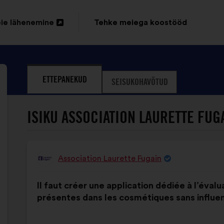
ie lähenemine
Tehke meiega koostööd
amine
el
helehel
ETTEPANEKUD
SEISUKOHAVÕTUD
ISIKU ASSOCIATION LAURETTE FUG
Association Laurette Fugain
Ettepaneku
esitaja:
Ettepaneku
Häälte
Il faut créer une application dédiée à l’éval
sisu:
jaotus:
présentes dans les cosmétiques sans influe