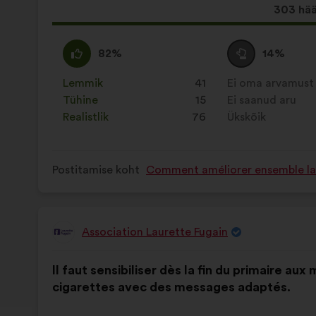
Selle
303 hää
ettepa
hääled:
Olen
See
Olen
See
82%
14%
nõus
ettepanek
erapooletu
ettepanek
:
kvalifitseeriti
:
kvalifitseeriti
Lemmik
:
korda
41
Ei oma arvamust
:
korda
järgmiselt:
järgmiselt:
Tühine
:
korda
15
Ei saanud aru
:
korda
Realistlik
:
korda
76
Ükskõik
:
korda
Postitamise koht
Comment améliorer ensemble la s
Association Laurette Fugain
Ettepaneku
esitaja:
Ettepaneku
Häälte
Il faut sensibiliser dès la fin du primaire aux
sisu:
jaotus:
cigarettes avec des messages adaptés.