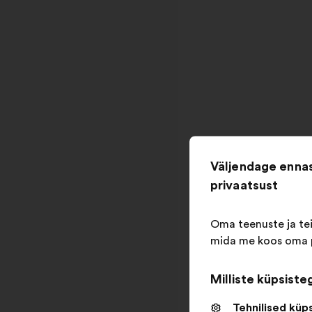
Väljendage ennas
privaatsust
Oma teenuste ja te
mida me koos oma p
Milliste küpsist
Tehnilised küp