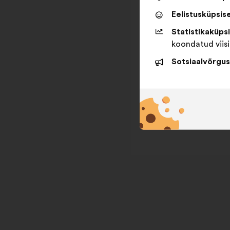
Eelistusküpsis
Statistikaküps
koondatud viisi
Sotsiaalvõrgus