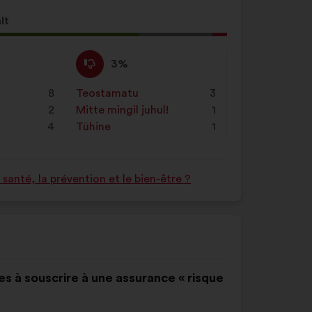
lt
neku
Ei
See
3%
ole
ettepanek
nõus
kvalifitseeriti
8
Teostamatu
:
korda
3
:
järgmiselt:
2
Mitte mingil juhul!
:
korda
1
4
Tühine
:
korda
1
anté, la prévention et le bien-être ?
des à souscrire à une assurance « risque