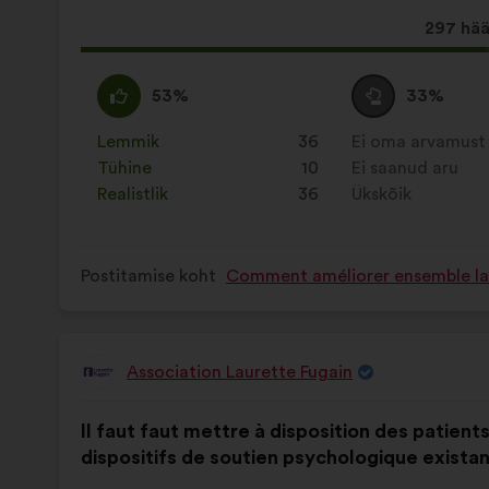
Selle
297 hää
ettepa
hääled:
Olen
See
Olen
See
53%
33%
nõus
ettepanek
erapooletu
ettepanek
:
kvalifitseeriti
:
kvalifitseeriti
Lemmik
:
korda
36
Ei oma arvamust
:
korda
järgmiselt:
järgmiselt:
Tühine
:
korda
10
Ei saanud aru
:
korda
Realistlik
:
korda
36
Ükskõik
:
korda
Postitamise koht
Comment améliorer ensemble la s
Association Laurette Fugain
Ettepaneku
esitaja:
Ettepaneku
Häälte
Il faut faut mettre à disposition des patients
sisu:
jaotus:
dispositifs de soutien psychologique existan