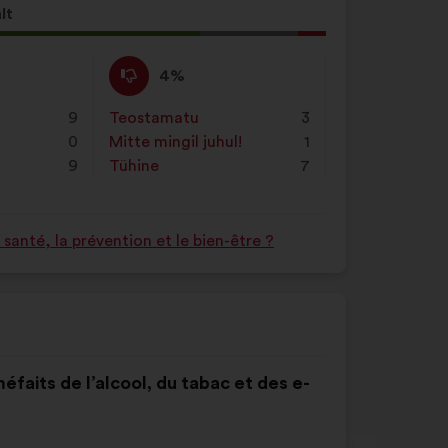
lt
neku
Ei
See
4%
ole
ettepanek
nõus
kvalifitseeriti
9
Teostamatu
:
korda
3
:
järgmiselt:
0
Mitte mingil juhul!
:
korda
1
9
Tühine
:
korda
7
anté, la prévention et le bien-être ?
 méfaits de l’alcool, du tabac et des e-