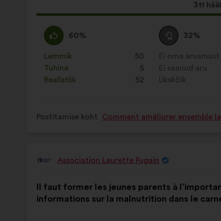
Selle
311 hää
ettepa
hääled:
Olen
See
Olen
See
60%
32%
nõus
ettepanek
erapooletu
ettepanek
:
kvalifitseeriti
:
kvalifitseeriti
Lemmik
:
korda
50
Ei oma arvamust
:
korda
järgmiselt:
järgmiselt:
Tühine
:
korda
5
Ei saanud aru
:
korda
Realistlik
:
korda
52
Ükskõik
:
korda
Postitamise koht
Comment améliorer ensemble la s
Association Laurette Fugain
Ettepaneku
esitaja:
Ettepaneku
Häälte
Il faut former les jeunes parents à l’importa
sisu:
jaotus:
informations sur la malnutrition dans le carn