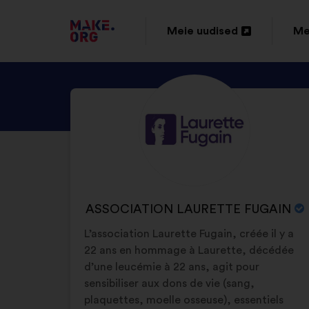
SAIDI
Meie uudised
Me
Avamine
Av
MAKE.ORG
uuel
uu
AVALEHELE
TUTVU
Elulugu:
vahelehel
va
ISIKU
ASSOCIATION
LAURETTE
FUGAIN
PROFIILIGA
ORGANISATSIOONI
ASSOCIATION LAURETTE FUGAIN
NIMI:
L’association Laurette Fugain, créée il y a
22 ans en hommage à Laurette, décédée
d’une leucémie à 22 ans, agit pour
sensibiliser aux dons de vie (sang,
plaquettes, moelle osseuse), essentiels