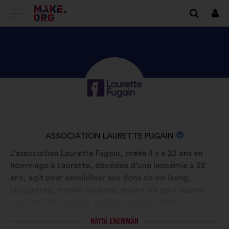
SIIRRY
Kirj
sisä
MAKE.ORGIN
KOTISIVULLE
TUTUSTU
Tietoa:
ORGANISAATION
ASSOCIATION
LAURETTE
ORGANISAATION
ASSOCIATION LAURETTE FUGAIN
FUGAIN
NIMI:
L’association Laurette Fugain, créée il y a 22 ans en
PROFIILIIN
hommage à Laurette, décédée d’une leucémie à 22
ans, agit pour sensibiliser aux dons de vie (sang,
plaquettes, moelle osseuse), essentiels pour sauver
des vies. Elle soutient aussi les malades et leurs
proches, et finance la recherche sur les leucémies.
NÄYTÄ ENEMMÄN