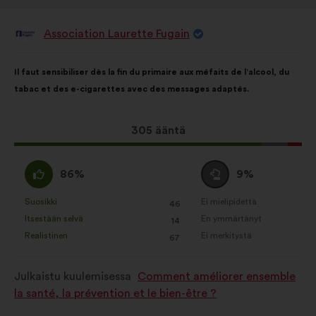
Association Laurette Fugain
Ehdotus
henkilöltä
Ehdotuksen
Äänten
Il faut sensibiliser dès la fin du primaire aux méfaits de l’alcool, du
sisältö:
jakautuminen:
tabac et des e-cigarettes avec des messages adaptés.
Tämä
305 ääntä
ehdotus
sai
samaa
Äänestä
86%
9%
ääniä
mieltä
tyhjää
seuraavasti:
:
:
Suosikki
Ei mielipidettä
:
kertaa
:
kertaa
46
Tätä
Tätä
Itsestään selvä
En ymmärtänyt
:
kertaa
:
kertaa
14
ehdotusta
ehdotusta
Realistinen
Ei merkitystä
:
kertaa
:
kertaa
67
on
on
luonnehdittu
luonnehdittu
Julkaistu kuulemisessa
Comment améliorer ensemble
seuraavasti:
seuraavasti:
la santé, la prévention et le bien-être ?