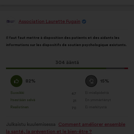
Association Laurette Fugain
Ehdotus
henkilöltä
Ehdotuksen
Äänten
Il faut faut mettre à disposition des patients et des aidants les
sisältö:
jakautuminen:
informations sur les dispositifs de soutien psychologique existants.
Tämä
304 ääntä
ehdotus
sai
samaa
Äänestä
82%
15%
ääniä
mieltä
tyhjää
seuraavasti:
:
:
Suosikki
Ei mielipidettä
:
kertaa
:
kertaa
47
Tätä
Tätä
Itsestään selvä
En ymmärtänyt
:
kertaa
:
kertaa
21
ehdotusta
ehdotusta
Realistinen
Ei merkitystä
:
kertaa
:
kertaa
70
on
on
luonnehdittu
luonnehdittu
Julkaistu kuulemisessa
Comment améliorer ensemble
seuraavasti:
seuraavasti:
la santé, la prévention et le bien-être ?