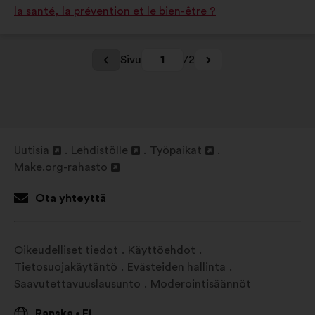
la santé, la prévention et le bien-être ?
Sivu
1
/2
Uutisia
Lehdistölle
Työpaikat
Avaa
Avaa
Avaa
Make.org-rahasto
uudessa
Avaa
uudessa
uudessa
välilehdessä
uudessa
välilehdessä
välilehdessä
Ota yhteyttä
välilehdessä
Oikeudelliset tiedot
Käyttöehdot
Tietosuojakäytäntö
Evästeiden hallinta
Saavutettavuuslausunto
Moderointisäännöt
Ranska
Fi
•