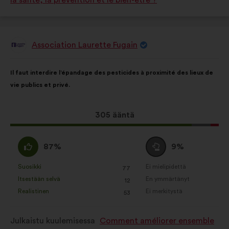
la santé, la prévention et le bien-être ?
Association Laurette Fugain
Ehdotus
henkilöltä
Ehdotuksen
Äänten
Il faut interdire l’épandage des pesticides à proximité des lieux de
sisältö:
jakautuminen:
vie publics et privé.
Tämä
305 ääntä
ehdotus
sai
samaa
Äänestä
87%
9%
ääniä
mieltä
tyhjää
seuraavasti:
:
:
Suosikki
Ei mielipidettä
:
kertaa
:
kertaa
77
Tätä
Tätä
Itsestään selvä
En ymmärtänyt
:
kertaa
:
kertaa
12
ehdotusta
ehdotusta
Realistinen
Ei merkitystä
:
kertaa
:
kertaa
53
on
on
luonnehdittu
luonnehdittu
Julkaistu kuulemisessa
Comment améliorer ensemble
seuraavasti:
seuraavasti: