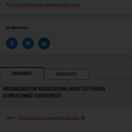
Verkkosivusto:
http://www.laurettefugain.org/
JAA TÄMÄ PROFIILI
EHDOTUKSET
KANNANOTOT
ORGANISAATION ASSOCIATION LAURETTE FUGAIN
VIIMEISIMMÄT EHDOTUKSET:
Association Laurette Fugain
Ehdotus
henkilöltä
Ehdotuksen
Äänten