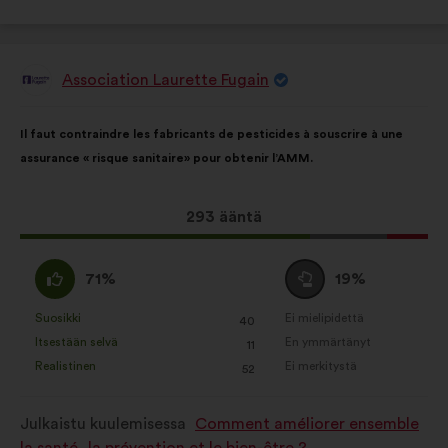
Association Laurette Fugain
Ehdotus
henkilöltä
Ehdotuksen
Äänten
Il faut contraindre les fabricants de pesticides à souscrire à une
sisältö:
jakautuminen:
assurance « risque sanitaire» pour obtenir l’AMM.
Tämä
293 ääntä
ehdotus
sai
samaa
Äänestä
71%
19%
ääniä
mieltä
tyhjää
seuraavasti:
:
:
Suosikki
Ei mielipidettä
:
kertaa
:
kertaa
40
Tätä
Tätä
Itsestään selvä
En ymmärtänyt
:
kertaa
:
kertaa
11
ehdotusta
ehdotusta
Realistinen
Ei merkitystä
:
kertaa
:
kertaa
52
on
on
luonnehdittu
luonnehdittu
Julkaistu kuulemisessa
Comment améliorer ensemble
seuraavasti:
seuraavasti: