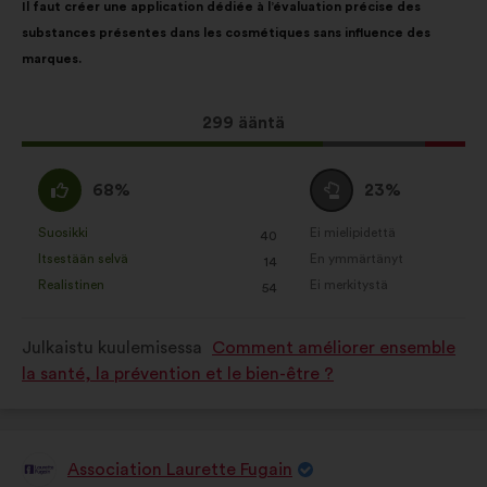
Il faut créer une application dédiée à l’évaluation précise des
sisältö:
jakautuminen:
substances présentes dans les cosmétiques sans influence des
marques.
Tämä
299 ääntä
ehdotus
sai
samaa
Äänestä
68%
23%
ääniä
mieltä
tyhjää
seuraavasti:
:
:
Suosikki
Ei mielipidettä
:
kertaa
:
kertaa
40
Tätä
Tätä
Itsestään selvä
En ymmärtänyt
:
kertaa
:
kertaa
14
ehdotusta
ehdotusta
Realistinen
Ei merkitystä
:
kertaa
:
kertaa
54
on
on
luonnehdittu
luonnehdittu
Julkaistu kuulemisessa
Comment améliorer ensemble
seuraavasti:
seuraavasti:
la santé, la prévention et le bien-être ?
Association Laurette Fugain
Ehdotus