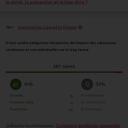
la santé, la prévention et le bien-être ?
Association Laurette Fugain
Ehdotus
henkilöltä
Ehdotuksen
Äänten
Il faut rendre obligatoire l’évaluation de l’impact des substances
sisältö:
jakautuminen:
combinées et non individuelles sur le long terme.
Tämä
287 ääntä
ehdotus
sai
samaa
Äänestä
61%
32%
ääniä
mieltä
tyhjää
seuraavasti:
:
:
Suosikki
Ei mielipidettä
:
kertaa
:
kertaa
31
Tätä
Tätä
Itsestään selvä
En ymmärtänyt
:
kertaa
:
kertaa
8
ehdotusta
ehdotusta
Realistinen
Ei merkitystä
:
kertaa
:
kertaa
46
on
on
luonnehdittu
luonnehdittu
Julkaistu kuulemisessa
Comment améliorer ensemble
seuraavasti:
seuraavasti: