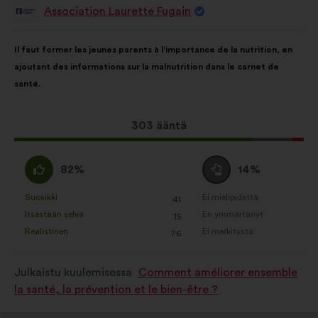
Association Laurette Fugain
Ehdotus
henkilöltä
Ehdotuksen
Äänten
Il faut former les jeunes parents à l’importance de la nutrition, en
sisältö:
jakautuminen:
ajoutant des informations sur la malnutrition dans le carnet de
santé.
Tämä
303 ääntä
ehdotus
sai
samaa
Äänestä
82%
14%
ääniä
mieltä
tyhjää
seuraavasti:
:
:
Suosikki
Ei mielipidettä
:
kertaa
:
kertaa
41
Tätä
Tätä
Itsestään selvä
En ymmärtänyt
:
kertaa
:
kertaa
15
ehdotusta
ehdotusta
Realistinen
Ei merkitystä
:
kertaa
:
kertaa
76
on
on
luonnehdittu
luonnehdittu
Julkaistu kuulemisessa
Comment améliorer ensemble
seuraavasti:
seuraavasti:
la santé, la prévention et le bien-être ?