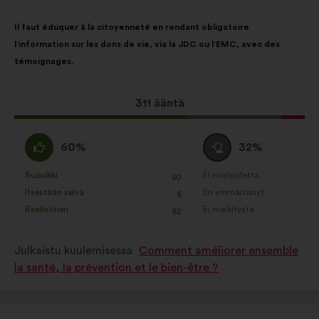
henkilöltä
Ehdotuksen
Äänten
Il faut éduquer à la citoyenneté en rendant obligatoire
sisältö:
jakautuminen:
l’information sur les dons de vie, via la JDC ou l’EMC, avec des
témoignages.
Tämä
311 ääntä
ehdotus
sai
samaa
Äänestä
60%
32%
ääniä
mieltä
tyhjää
seuraavasti:
:
:
Suosikki
Ei mielipidettä
:
kertaa
:
kertaa
50
Tätä
Tätä
Itsestään selvä
En ymmärtänyt
:
kertaa
:
kertaa
5
ehdotusta
ehdotusta
Realistinen
Ei merkitystä
:
kertaa
:
kertaa
52
on
on
luonnehdittu
luonnehdittu
Julkaistu kuulemisessa
Comment améliorer ensemble
seuraavasti:
seuraavasti:
la santé, la prévention et le bien-être ?