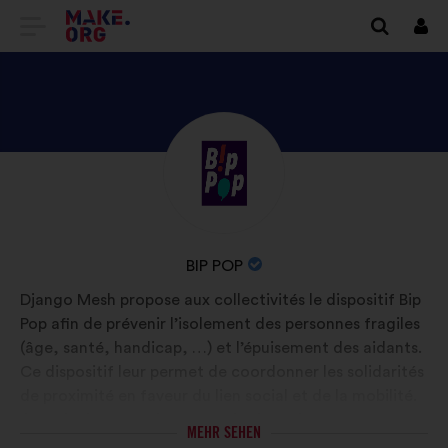
ZUR
Anm
MAKE.ORG
STARTSEITE
GEHEN
ENTDECKE
Kurzbiografie:
DAS
PROFIL
VON
NAME
BIP POP
BIP
DER
Django Mesh propose aux collectivités le dispositif Bip
POP
ORGANISATION:
Pop afin de prévenir l’isolement des personnes fragiles
(âge, santé, handicap, …) et l’épuisement des aidants.
Ce dispositif leur permet de coordonner les solidarités
de proximité en faveur du lien social et de la mobilité.
Il s'articule en 2 volets, un volet humain
MEHR SEHEN
d’accompagnement à l’ingénierie, et un volet