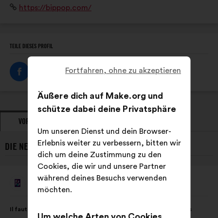
Website:
https://bippop.com/
numérique : site web, plateforme de mise en relation,
application mobile
TEILE DIESES PROFIL
Fortfahren, ohne zu akzeptieren
Äußere dich auf Make.org und
schütze dabei deine Privatsphäre
VORSCHLÄGE
STELLUNGNAHMEN
Um unseren Dienst und dein Browser-
Erlebnis weiter zu verbessern, bitten wir
DIE NEUESTEN VORSCHLÄGE VON BIP POP:
dich um deine Zustimmung zu den
Cookies, die wir und unsere Partner
während deines Besuchs verwenden
Bip Pop
Vorschlag
möchten.
von:
Inhalt
Mit
Il faut que les générations se rencontrent pour créer des liens
des
folgender
Um welche Arten von Cookies