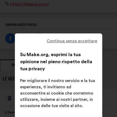
Sito
https://bippop.com/
numérique : site web, plateforme de mise en relation,
Internet:
application mobile
CONDIVIDI QUESTO PROFILO
Continua senza accettare
Su Make.org, esprimi la tua
opinione nel pieno rispetto della
PROPOSTE
PRESE DI POSIZIONE
tua privacy
LE ULTIME PROPOSTE DI BIP POP:
Per migliorare il nostro servizio e la tua
esperienza, ti invitiamo ad
acconsentire ai cookie che vorremmo
Bip Pop
utilizzare, insieme ai nostri partner, in
Proposta
di:
occasione delle tue visite al sito.
Contenuto
Così
Il faut que les générations se rencontrent pour créer des liens
della
ripartiti: