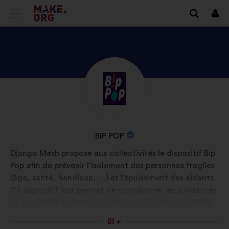
VAI
Conn
ALLA
HOME
PAGE
SCOPRI
Biografia:
DI
IL
MAKE.ORG
PROFILO
DI
NOME
BIP POP
BIP
DELL'ORGANIZZAZIONE:
Django Mesh propose aux collectivités le dispositif Bip
POP
Pop afin de prévenir l’isolement des personnes fragiles
(âge, santé, handicap, …) et l’épuisement des aidants.
Ce dispositif leur permet de coordonner les solidarités
de proximité en faveur du lien social et de la mobilité.
Il s'articule en 2 volets, un volet humain
DI +
d’accompagnement à l’ingénierie, et un volet