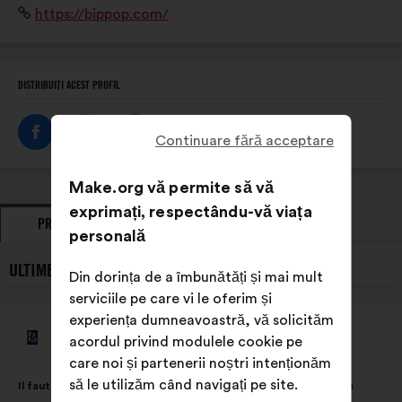
Site
https://bippop.com/
numérique : site web, plateforme de mise en relation,
internet:
application mobile
DISTRIBUIȚI ACEST PROFIL
Continuare fără acceptare
Make.org vă permite să vă
exprimați, respectându-vă viața
PROPUNERI
POZIȚII EXPRIMATE
personală
ULTIMELE PROPUNERI PREZENTATE DE BIP POP:
Din dorința de a îmbunătăți și mai mult
serviciile pe care vi le oferim și
experiența dumneavoastră, vă solicităm
Bip Pop
acordul privind modulele cookie pe
Propunere
făcută
care noi și partenerii noștri intenționăm
de:
Conținutul
Cu
să le utilizăm când navigați pe site.
Il faut que les générations se rencontrent pour créer des liens
propunerii:
următoarea