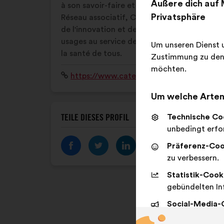
Äußere dich auf 
à son savoir-faire et à la force de son
Privatsphäre
Réseau associatif, Catel est un catalyseur
de l'innovation et de la diffusion des
usages au service de l'intérêt général et de
Um unseren Dienst u
la santé de tous.
Zustimmung zu den 
möchten.
Website:
https://www.catel-esante.fr/
Um welche Arten 
Technische Co
TEILE DIESES PROFIL
unbedingt erfor
Präferenz-Coo
zu verbessern.
Statistik-Cook
gebündelten In
Social-Media-
sozialen Netzw