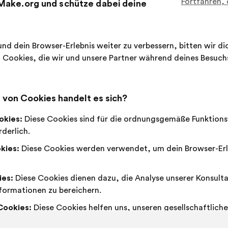
Fortfahren,
Make.org und schütze dabei deine
Dieser
200 Stim
Vorschla
erhielt:
Ich
Dieser
Neutral
Dieser
53 %
33 %
stimme
Vorschlag
:
Vorschlag
nd dein Browser-Erlebnis weiter zu verbessern, bitten wir d
zu
wurde
wurde
Favorit
:
mal
23
Keine Meinung
:
mal
Cookies, die wir und unsere Partner während deines Besuc
:
eingeordnet
eingeordnet
Nebensächlich
:
mal
7
Nicht verstande
:
mal
in:
in:
Machbar
:
mal
41
Gleichgültig
:
mal
von Cookies handelt es sich?
Geschrieben in
Comment améliorer ensemble la sant
okies:
Diese Cookies sind für die ordnungsgemäße Funktions
derlich.
kies:
Diese Cookies werden verwendet, um dein Browser-Erl
Catel
Vorschlag
von:
ies:
Diese Cookies dienen dazu, die Analyse unserer Konsult
Inhalt
Mit
formationen zu bereichern.
Il faut investir massivement dans la préventio
des
folgender
d'améliorer l'accès aux soins pour tous
Cookies:
Diese Cookies helfen uns, unseren gesellschaftliche
Vorschlags:
Aufteilung:
erke zu verstärken.