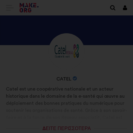
ΜΕΤΆΒΑΣΗ
Συν
ΣΤΗΝ
ΑΡΧΙΚΉ
ΣΕΛΊΔΑ
ΑΝΑΚΑΛΎΨΤΕ
Βιογραφικό
ΤΟΥ
σημείωμα:
ΤΟ
MAKE.ORG
ΠΡΟΦΊΛ
ΤΟΥ/
ΟΝΟΜΑΣΊΑ
CATEL
ΤΗΣ
ΟΡΓΆΝΩΣΗΣ:
Catel est une coopérative nationale et un acteur
CATEL
historique dans le domaine de la e-santé qui œuvre au
déploiement des bonnes pratiques du numérique pour
soutenir les organisations de santé. Grâce à son savoir-
faire et à la force de son Réseau associatif, Catel est
un catalyseur de l'innovation et de la diffusion des
ΔΕΊΤΕ ΠΕΡΙΣΣΌΤΕΡΑ
usages au service de l'intérêt général et de la santé de