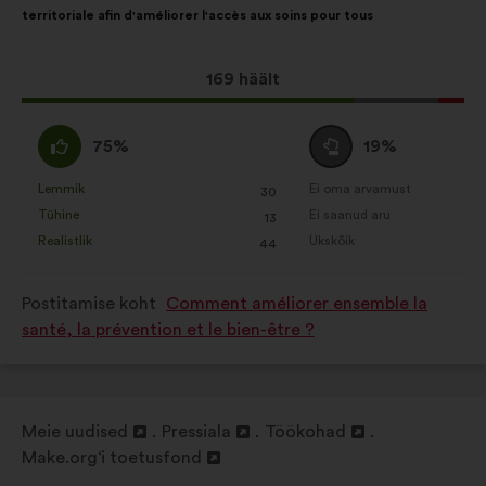
territoriale afin d'améliorer l'accès aux soins pour tous
Sotsiaalvõrgustikud:
küpsised, mis
aitavad meil sotsiaalvõrgustike abil
Selle
169 häält
oma mõju optimeerida
ettepaneku
hääled:
Olen
Olen
75%
19%
nõus
erapooletu
:
:
Lemmik
Ei oma arvamust
:
korda
:
korda
30
See
See
Tühine
Ei saanud aru
:
korda
:
korda
13
ettepanek
ettepanek
Realistlik
Ükskõik
:
korda
:
korda
44
kvalifitseeriti
kvalifitseeriti
järgmiselt:
järgmiselt:
Postitamise koht
Comment améliorer ensemble la
santé, la prévention et le bien-être ?
Meie uudised
Pressiala
Töökohad
Avamine
Avamine
Avamine
Make.org‘i toetusfond
uuel
Avamine
uuel
uuel