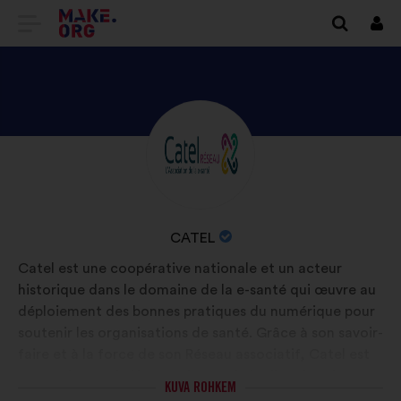
SAIDI
Logi
siss
MAKE.ORG
AVALEHELE
TUTVU
Elulugu:
ISIKU
CATEL
PROFIILIGA
ORGANISATSIOONI
CATEL
NIMI:
Catel est une coopérative nationale et un acteur
historique dans le domaine de la e-santé qui œuvre au
déploiement des bonnes pratiques du numérique pour
soutenir les organisations de santé. Grâce à son savoir-
faire et à la force de son Réseau associatif, Catel est
un catalyseur de l'innovation et de la diffusion des
KUVA ROHKEM
usages au service de l'intérêt général et de la santé de