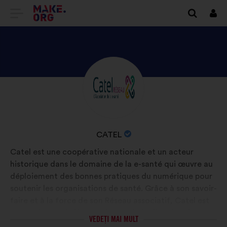
DIRECȚIONARE
Cone
SPRE
PRIMA
PAGINĂ
DESCOPERIȚI
Biografie:
A
PROFILUL
SITE-
CATEL
ULUI
NUMELE
CATEL
MAKE.ORG
ORGANIZAȚIEI:
Catel est une coopérative nationale et un acteur
historique dans le domaine de la e-santé qui œuvre au
déploiement des bonnes pratiques du numérique pour
soutenir les organisations de santé. Grâce à son savoir-
faire et à la force de son Réseau associatif, Catel est
un catalyseur de l'innovation et de la diffusion des
VEDEȚI MAI MULT
usages au service de l'intérêt général et de la santé de