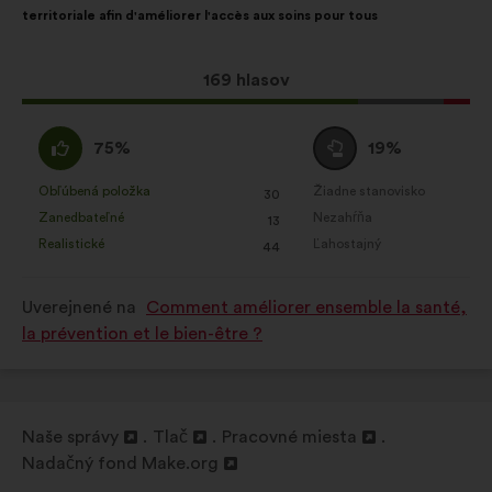
občianskych konzultácií súhrnným
territoriale afin d'améliorer l'accès aux soins pour tous
spôsobom
Sociálne siete:
súbory cookie,
Tento
169 hlasov
ktoré nám pomáhajú optimalizovať
návrh
náš dopad prostredníctvom
bol
Súhlasím
Neutrálny
75%
19%
sociálnych sieti
prijatý:
:
hlas
:
Obľúbená položka
Žiadne stanovisko
:
krát
:
krát
30
Tento
Tento
Zanedbateľné
Nezahŕňa
:
krát
:
krát
13
návrh
návrh
Realistické
Ľahostajný
:
krát
:
krát
44
bol
bol
kvalifikovaný:
kvalifikovaný:
Uverejnené na
Comment améliorer ensemble la santé,
la prévention et le bien-être ?
Naše správy
Tlač
Pracovné miesta
Otvorenie
Otvorenie
Otvorenie
Nadačný fond Make.org
na
Otvorenie
na
na