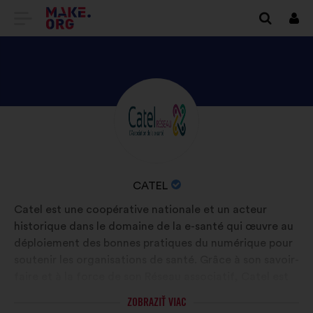
PREJSŤ
Prihl
sa
NA
DOMOVSKÚ
STRÁNKU
ZOZNÁMTE
Životopis:
MAKE.ORG
SA
S
PROFILOM
NÁZOV
CATEL
CATEL
ORGANIZÁCIE:
Catel est une coopérative nationale et un acteur
historique dans le domaine de la e-santé qui œuvre au
déploiement des bonnes pratiques du numérique pour
soutenir les organisations de santé. Grâce à son savoir-
faire et à la force de son Réseau associatif, Catel est
un catalyseur de l'innovation et de la diffusion des
ZOBRAZIŤ VIAC
usages au service de l'intérêt général et de la santé de