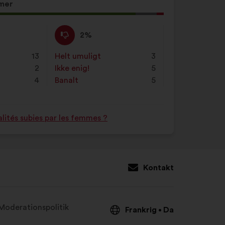
mer
Ikke
Dette
2%
enig
forslag
:
er
13
Helt umuligt
:
gang
3
kvalificeret
2
Ikke enig!
:
gang
5
som:
4
Banalt
:
gang
5
lités subies par les femmes ?
Kontakt
Moderationspolitik
Frankrig
Da
•