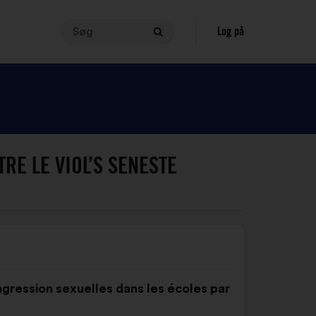
Søg
Hvis
Log på
Søg
du
vil
foretage
en
søgning,
skal
teksten
RE LE VIOL’S SENESTE
indeholde
mellem
3
og
140
tegn.
Skriv
teksten
agression sexuelles dans les écoles par
i