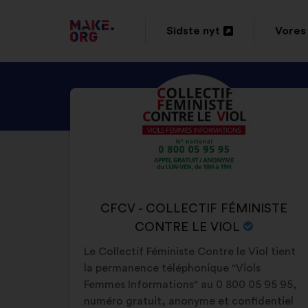
TILBAGE
Sidste nyt
Vores 
Åbnes
Åbne
TIL
i
i
MAKE.ORG’S
SE
Biografi:
en
en
STARTSIDE
CFCV
ny
ny
-
fane
fane
COLLECTIF
FÉMINISTE
CONTRE
ORGANISATIONENS
CFCV - COLLECTIF FÉMINISTE
LE
NAVN:
CONTRE LE VIOL
VIOL’S
Le Collectif Féministe Contre le Viol tient
PROFIL
la permanence téléphonique "Viols
Femmes Informations" au 0 800 05 95 95,
numéro gratuit, anonyme et confidentiel