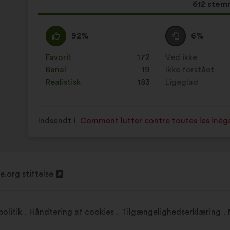
Dette
612 stem
forslag
har
Enig
Dette
Neutral
Dette
92%
6%
opnået:
:
forslag
:
forslag
er
er
Favorit
:
gang
172
Ved ikke
:
gang
kvalificeret
kvalificeret
Banal
:
gang
19
Ikke forstået
:
gang
som:
som:
Realistisk
:
gang
183
Ligeglad
:
gang
Indsendt i
Comment lutter contre toutes les inéga
.org stiftelse
es
olitik
Håndtering af cookies
Tilgængelighedserklæring
e