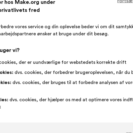
Fortsæ
er hos Make.org under
Dette
614 stem
rivatlivets fred
forslag
har
Enig
Dette
Neutral
Dette
97%
2%
rbedre vores service og din oplevelse beder vi om dit samtykk
opnået:
:
forslag
:
forslag
arbejdspartnere ønsker at bruge under dit besøg.
er
er
Favorit
:
gang
199
Ved ikke
:
gang
kvalificeret
kvalificeret
Banal
:
gang
59
Ikke forstået
:
gang
uger vi?
som:
som:
Realistisk
:
gang
159
Ligeglad
:
gang
cookies, der er uundværlige for webstedets korrekte drift
okies:
dvs. cookies, der forbedrer brugeroplevelsen, når du
Indsendt i
Comment lutter contre toutes les inéga
kies:
dvs. cookies, der bruges til at forbedre analysen af vo
ies:
dvs. cookies, der hjælper os med at optimere vores indf
CFCV - Collectif Féministe Contre Le Viol
Forslag
k
fra:
Forslagets
Med
Il faut appliquer un principe de crédibilité 
indhold:
følgende
fordeling: