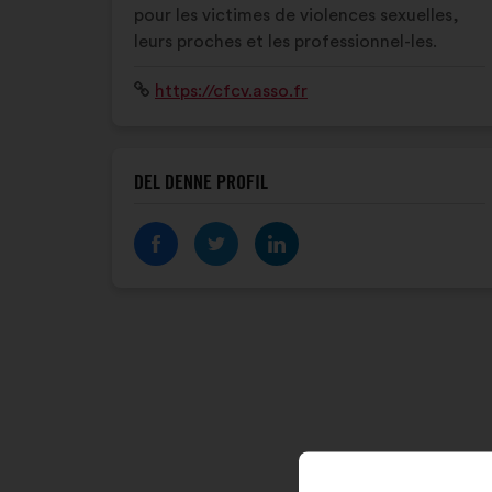
pour les victimes de violences sexuelles,
leurs proches et les professionnel-les.
Websted:
https://cfcv.asso.fr
DEL DENNE PROFIL