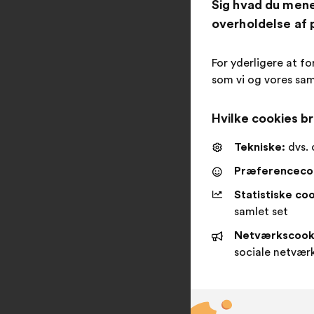
Sig hvad du men
overholdelse af p
For yderligere at fo
som vi og vores sam
Hvilke cookies br
Tekniske:
dvs. 
Præferenceco
Statistiske coo
samlet set
Netværkscook
sociale netvær