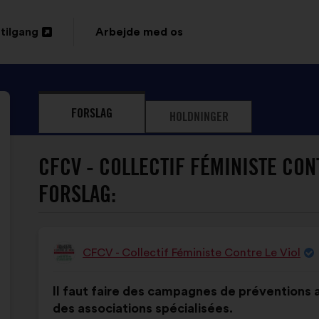
tilgang
Arbejde med os
s
FORSLAG
HOLDNINGER
CFCV - COLLECTIF FÉMINISTE CONT
FORSLAG:
CFCV - Collectif Féministe Contre Le Viol
Forslag
fra:
Forslagets
Med
Il faut faire des campagnes de préventions 
indhold:
følgende
des associations spécialisées.
fordeling: