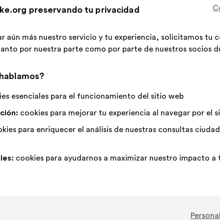
C
ke.org preservando tu privacidad
propuesta:
reparto:
Esta
614 vot
propue
ha
ar aún más nuestro servicio y tu experiencia, solicitamos tu
A
Esta
Neutro
Esta
97%
2%
recibido
 tanto por nuestra parte como por parte de nuestros socios du
favor
propuesta
:
propuesta
:
se
se
Favorito
:
veces
199
Sin opinión
:
veces
ha
ha
Trivial
:
veces
59
No entiendo
:
veces
 hablamos?
calificado
calificado
Realista
:
veces
159
Indiferente
:
veces
es esenciales para el funcionamiento del sitio web
como:
como:
ción:
cookies para mejorar tu experiencia al navegar por el s
Publicada en
Comment lutter contre toutes les in
kies para enriquecer el análisis de nuestras consultas ciud
les:
cookies para ayudarnos a maximizar nuestro impacto a t
CFCV - Collectif Féministe Contre Le Viol
Propuesta
de:
Contenido
Con
Il faut appliquer un principe de crédibilité 
de
el
la
siguiente
Personal