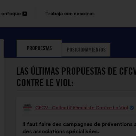
 enfoque
Trabaja con nosotros
PROPUESTAS
POSICIONAMIENTOS
LAS ÚLTIMAS PROPUESTAS DE CFCV
CONTRE LE VIOL:
CFCV - Collectif Féministe Contre Le Viol
Propuesta
de:
Contenido
Con
Il faut faire des campagnes de préventions 
de
el
des associations spécialisées.
la
siguiente