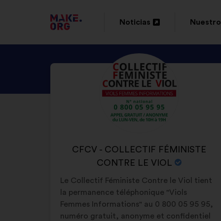
IR
Noticias
Nuestro
Abrir
Abrir
A
en
en
LA
DESCUBRE
Biografía:
una
una
PÁGINA
EL
nueva
nueva
DE
PERFIL
pestaña
pestaña
DE
INICIO
CFCV
DE
-
NOMBRE
CFCV - COLLECTIF FÉMINISTE
MAKE.ORG
COLLECTIF
DE
CONTRE LE VIOL
FÉMINISTE
LA
Le Collectif Féministe Contre le Viol tient
CONTRE
ORGANIZACIÓN:
la permanence téléphonique "Viols
LE
Femmes Informations" au 0 800 05 95 95,
VIOL
numéro gratuit, anonyme et confidentiel