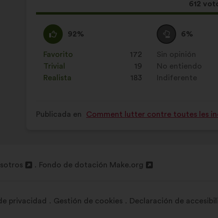
Esta
612 vot
propue
ha
A
Esta
Neutro
Esta
92%
6%
recibid
favor
propuesta
:
propuesta
:
se
se
Favorito
:
veces
172
Sin opinión
:
veces
ha
ha
Trivial
:
veces
19
No entiendo
:
veces
calificado
calificado
Realista
:
veces
183
Indiferente
:
veces
como:
como:
Publicada en
Comment lutter contre toutes les in
sotros
Fondo de dotación Make.org
Abrir
en
una
 de privacidad
Gestión de cookies
Declaración de accesibi
nueva
pestaña