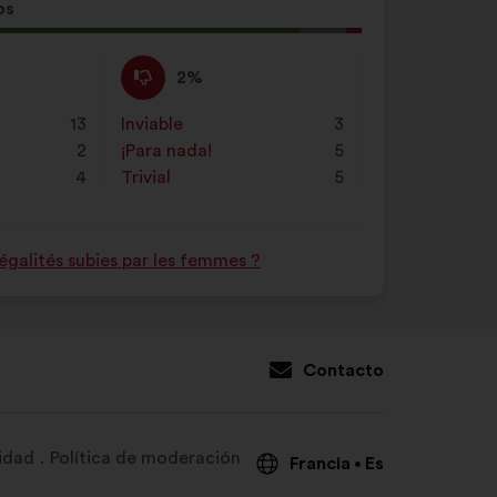
os
sta
En
Esta
2%
o:
contra
propuesta
:
se
13
Inviable
:
veces
3
ha
2
¡Para nada!
:
veces
5
calificado
4
Trivial
:
veces
5
como:
égalités subies par les femmes ?
Contacto
lidad
Política de moderación
Francia
Es
•