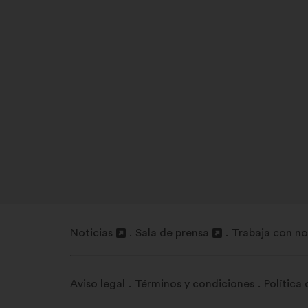
Noticias
Sala de prensa
Trabaja con no
Abrir
Abrir
Abrir
en
en
en
una
una
una
Aviso legal
Términos y condiciones
Política
nueva
nueva
nueva
pestaña
pestaña
pestaña