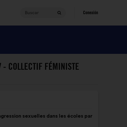
Buscar
Para
Conexión
Buscar
realizar
una
búsqueda,
tu
consulta
debe
tener
 - COLLECTIF FÉMINISTE
entre
3
y
140
caracteres.
Introdúcela
en
el
agression sexuelles dans les écoles par
campo