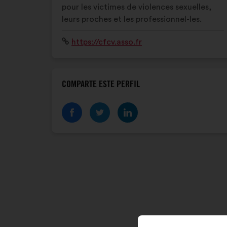
pour les victimes de violences sexuelles,
leurs proches et les professionnel-les.
Sitio
https://cfcv.asso.fr
web:
COMPARTE ESTE PERFIL