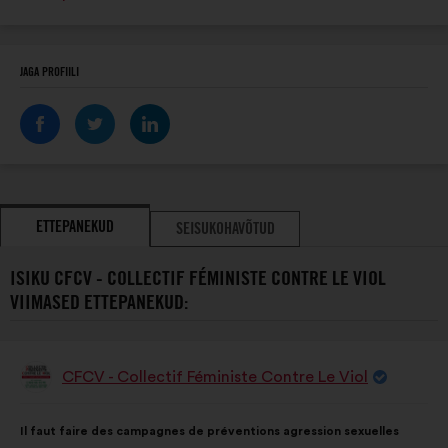
JAGA PROFIILI
ETTEPANEKUD
SEISUKOHAVÕTUD
ISIKU CFCV - COLLECTIF FÉMINISTE CONTRE LE VIOL
VIIMASED ETTEPANEKUD:
CFCV - Collectif Féministe Contre Le Viol
Ettepaneku
esitaja:
Ettepaneku
Häälte
Il faut faire des campagnes de préventions agression sexuelles
sisu:
jaotus: