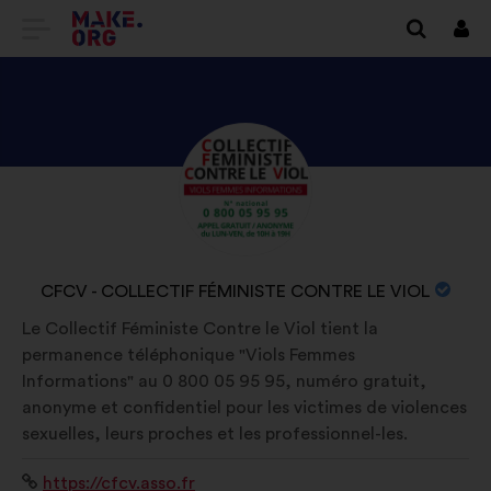
SAIDI
Logi
siss
MAKE.ORG
AVALEHELE
TUTVU
Elulugu:
ISIKU
CFCV
-
ORGANISATSIOONI
CFCV - COLLECTIF FÉMINISTE CONTRE LE VIOL
COLLECTIF
NIMI:
Le Collectif Féministe Contre le Viol tient la
FÉMINISTE
permanence téléphonique "Viols Femmes
CONTRE
Informations" au 0 800 05 95 95, numéro gratuit,
LE
anonyme et confidentiel pour les victimes de violences
VIOL
sexuelles, leurs proches et les professionnel-les.
PROFIILIGA
Veebisait:
https://cfcv.asso.fr