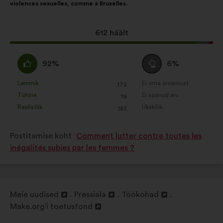
violences sexuelles, comme à Bruxelles.
Selle
612 häält
ettepaneku
hääled:
Olen
Olen
92%
6%
nõus
erapooletu
:
:
Lemmik
Ei oma arvamust
:
korda
:
korda
172
See
See
Tühine
Ei saanud aru
:
korda
:
korda
19
ettepanek
ettepanek
Realistlik
Ükskõik
:
korda
:
korda
183
kvalifitseeriti
kvalifitseeriti
järgmiselt:
järgmiselt:
Postitamise koht
Comment lutter contre toutes les
inégalités subies par les femmes ?
Meie uudised
Pressiala
Töökohad
Avamine
Avamine
Avamine
Make.org‘i toetusfond
uuel
Avamine
uuel
uuel