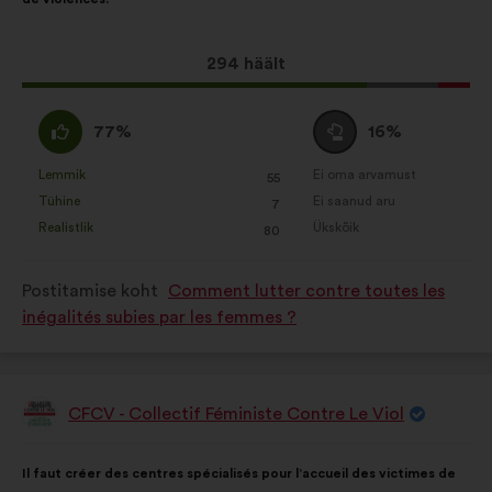
Sotsiaalvõrgustikud:
küpsised, mis
aitavad meil sotsiaalvõrgustike abil
Selle
294 häält
oma mõju optimeerida
ettepaneku
hääled:
Olen
Olen
77%
16%
nõus
erapooletu
:
:
Lemmik
Ei oma arvamust
:
korda
:
korda
55
See
See
Tühine
Ei saanud aru
:
korda
:
korda
7
ettepanek
ettepanek
Realistlik
Ükskõik
:
korda
:
korda
80
kvalifitseeriti
kvalifitseeriti
järgmiselt:
järgmiselt:
Postitamise koht
Comment lutter contre toutes les
inégalités subies par les femmes ?
CFCV - Collectif Féministe Contre Le Viol
Ettepaneku
esitaja:
Ettepaneku
Häälte
Il faut créer des centres spécialisés pour l’accueil des victimes de
sisu:
jaotus: