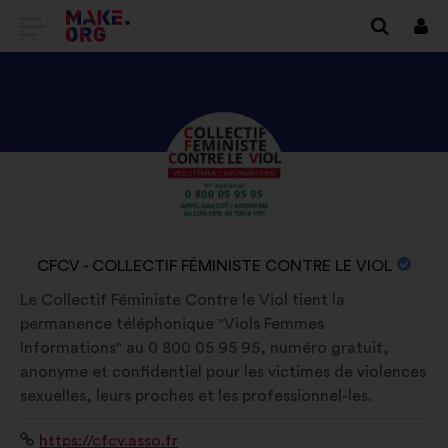
IDI
Prij
NA
POČETNU
STRANICU
OTKRIJTE
Biografija:
PLATFORME
PROFIL
MAKE.ORG
KORISNIKA
CFCV
NAZIV
CFCV - COLLECTIF FÉMINISTE CONTRE LE VIOL
-
ORGANIZACIJE:
Le Collectif Féministe Contre le Viol tient la
COLLECTIF
permanence téléphonique "Viols Femmes
FÉMINISTE
Informations" au 0 800 05 95 95, numéro gratuit,
CONTRE
anonyme et confidentiel pour les victimes de violences
LE
sexuelles, leurs proches et les professionnel-les.
VIOL
Mrežno
https://cfcv.asso.fr