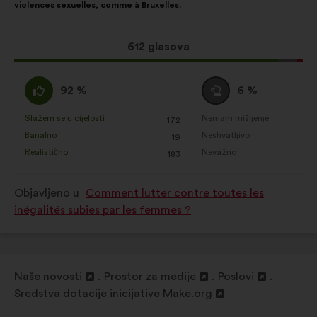
violences sexuelles, comme à Bruxelles.
Ovaj
612 glasova
prijedlog
ima:
Slažem
Niti
92 %
6 %
:
se
slažem
Slažem se u cijelosti
Nemam mišljenje
:
put
:
put
172
Za
Za
niti
Banalno
Neshvatljivo
:
put
:
put
19
navedeni
navedeni
neslažem
Realistično
Nevažno
:
put
:
put
183
je
je
:
prijedlog
prijedlog
Objavljeno u
Comment lutter contre toutes les
stavljena
stavljena
inégalités subies par les femmes ?
oznaka:
oznaka:
Naše novosti
Prostor za medije
Poslovi
Otvori
Otvori
Otvori
Sredstva dotacije inicijative Make.org
u
Otvori
u
u