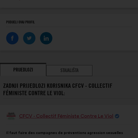
mjesto:
PODIJELI OVAJ PROFIL
PRIJEDLOZI
STAJALIŠTA
ZADNJI PRIJEDLOZI KORISNIKA CFCV - COLLECTIF
FÉMINISTE CONTRE LE VIOL:
CFCV - Collectif Féministe Contre Le Viol
Prijedlog
korisnika:
Sadržaj
Uz
Il faut faire des campagnes de préventions agression sexuelles
prijedloga:
raspodjelu: