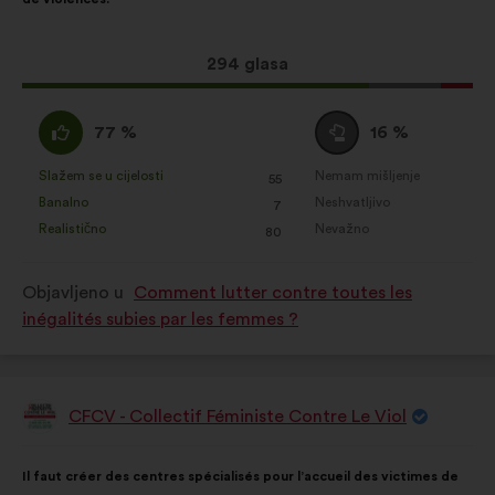
lakše optimiziramo naš utjecaj
putem društvenih mreža
Ovaj
294 glasa
prijedlog
ima:
Slažem
Niti
77 %
16 %
:
se
slažem
Slažem se u cijelosti
Nemam mišljenje
:
put
:
put
55
Za
Za
niti
Banalno
Neshvatljivo
:
put
:
put
7
navedeni
navedeni
neslažem
Realistično
Nevažno
:
put
:
put
80
je
je
:
prijedlog
prijedlog
Objavljeno u
Comment lutter contre toutes les
stavljena
stavljena
inégalités subies par les femmes ?
oznaka:
oznaka:
CFCV - Collectif Féministe Contre Le Viol
Prijedlog
korisnika:
Sadržaj
Uz
Il faut créer des centres spécialisés pour l’accueil des victimes de
prijedloga:
raspodjelu: