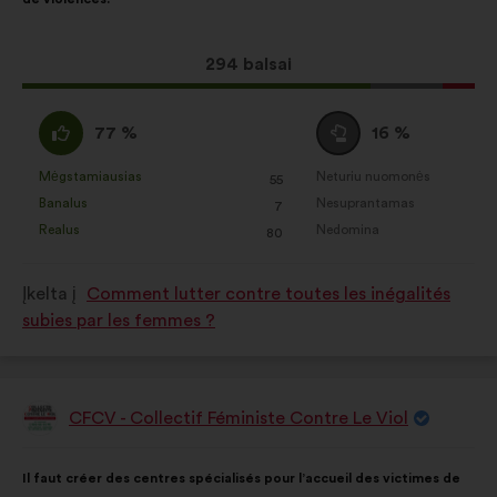
Socialiniai tinklai:
slapukai,
taip:
padedantys mums maksimaliai
padidinti savo poveikį per
Dėl
294 balsai
socialinius tinklus
šio
pasiūlymo
Pritariu
Susilaikau
77 %
16 %
gauta:
:
:
Mėgstamiausias
Neturiu nuomonės
:
kartų
:
kartų
55
Šis
Šis
Banalus
Nesuprantamas
:
kartų
:
kartų
7
pasiūlymas
pasiūlymas
Realus
Nedomina
:
kartų
:
kartų
80
įvertintas
įvertintas
taip:
taip:
Įkelta į
Comment lutter contre toutes les inégalités
subies par les femmes ?
CFCV - Collectif Féministe Contre Le Viol
Pasiūlymas:
Pasiūlymo
Balsai
Il faut créer des centres spécialisés pour l’accueil des victimes de
turinys:
pasiskirstė