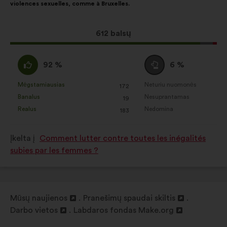
violences sexuelles, comme à Bruxelles.
taip:
Dėl
612 balsų
šio
pasiūlymo
Pritariu
Susilaikau
92 %
6 %
gauta:
:
:
Mėgstamiausias
Neturiu nuomonės
:
kartų
:
kartų
172
Šis
Šis
Banalus
Nesuprantamas
:
kartų
:
kartų
19
pasiūlymas
pasiūlymas
Realus
Nedomina
:
kartų
:
kartų
183
įvertintas
įvertintas
taip:
taip:
Įkelta į
Comment lutter contre toutes les inégalités
subies par les femmes ?
Mūsų naujienos
Pranešimų spaudai skiltis
Atverti
Atverti
Darbo vietos
Labdaros fondas Make.org
naujame
Atverti
Atverti
naujame