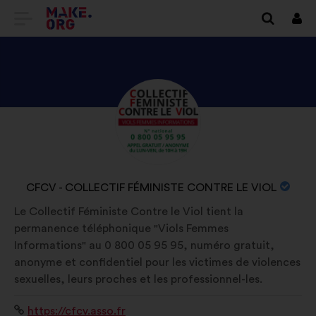
EITI
Prisi
Į
PAGRINDINĮ
MAKE.ORG
PATIKRINKITE
Biografija:
PUSLAPĮ
CFCV
-
COLLECTIF
ORGANIZACIJOS
CFCV - COLLECTIF FÉMINISTE CONTRE LE VIOL
FÉMINISTE
PAVADINIMAS:
Le Collectif Féministe Contre le Viol tient la
CONTRE
permanence téléphonique "Viols Femmes
LE
Informations" au 0 800 05 95 95, numéro gratuit,
VIOL
anonyme et confidentiel pour les victimes de violences
PROFILĮ
sexuelles, leurs proches et les professionnel-les.
Interneto
https://cfcv.asso.fr