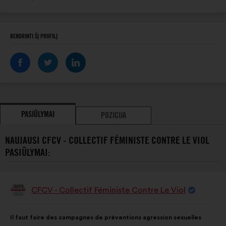
svetainė:
BENDRINTI ŠĮ PROFILĮ
PASIŪLYMAI
POZICIJA
NAUJAUSI CFCV - COLLECTIF FÉMINISTE CONTRE LE VIOL
PASIŪLYMAI:
CFCV - Collectif Féministe Contre Le Viol
Pasiūlymas:
Pasiūlymo
Balsai
Il faut faire des campagnes de préventions agression sexuelles
turinys:
pasiskirstė