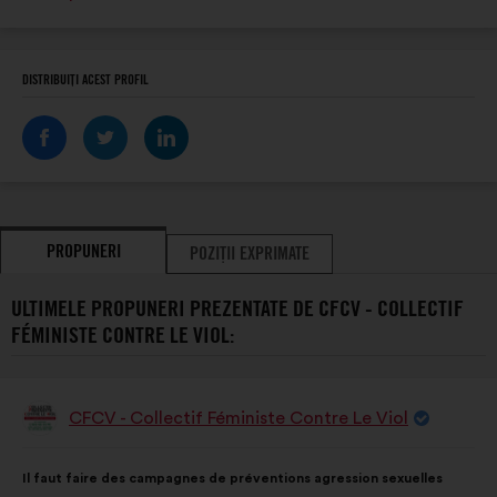
internet:
DISTRIBUIȚI ACEST PROFIL
PROPUNERI
POZIȚII EXPRIMATE
ULTIMELE PROPUNERI PREZENTATE DE CFCV - COLLECTIF
FÉMINISTE CONTRE LE VIOL:
CFCV - Collectif Féministe Contre Le Viol
Propunere
făcută
de:
Conținutul
Cu
Il faut faire des campagnes de préventions agression sexuelles
propunerii:
următoarea