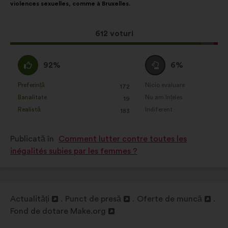
violences sexuelles, comme à Bruxelles.
distribuire:
Această
612 voturi
propunere
a
Acord
Neutru
92%
6%
întrunit:
:
:
Preferință
Nicio evaluare
:
ori
:
ori
172
Această
Această
Banalitate
Nu am înțeles
:
ori
:
ori
19
propunere
propunere
Realistă
Indiferent
:
ori
:
ori
183
a
a
primit
primit
Publicată în
Comment lutter contre toutes les
clasificarea:
clasificarea:
inégalités subies par les femmes ?
Actualități
Punct de presă
Oferte de muncă
Deschidere
Deschidere
Deschidere
Fond de dotare Make.org
într-
Deschidere
într-
într-