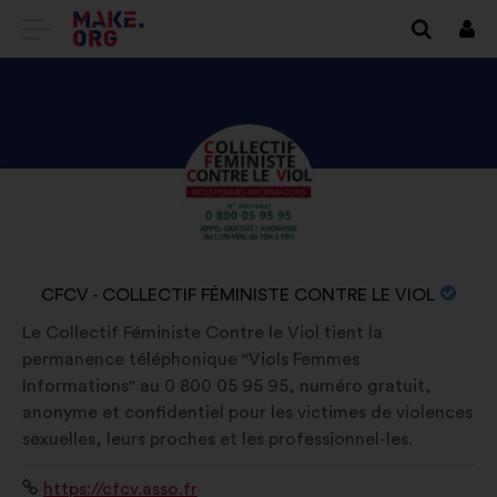
DIRECȚIONARE
Cone
SPRE
PRIMA
PAGINĂ
DESCOPERIȚI
Biografie:
A
PROFILUL
SITE-
CFCV
ULUI
-
NUMELE
CFCV - COLLECTIF FÉMINISTE CONTRE LE VIOL
COLLECTIF
MAKE.ORG
ORGANIZAȚIEI:
Le Collectif Féministe Contre le Viol tient la
FÉMINISTE
permanence téléphonique "Viols Femmes
CONTRE
Informations" au 0 800 05 95 95, numéro gratuit,
LE
anonyme et confidentiel pour les victimes de violences
VIOL
sexuelles, leurs proches et les professionnel-les.
Site
https://cfcv.asso.fr