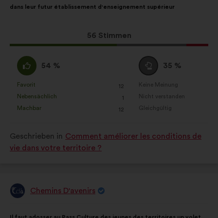
dans leur futur établissement d'enseignement supérieur
Vorschlags:
Aufteilung:
Dieser
56 Stimmen
Vorschlag
erhielt:
Ich
Neutral
54 %
35 %
stimme
:
zu
Favorit
Keine Meinung
:
mal
:
mal
12
Dieser
Dieser
:
Nebensächlich
Nicht verstanden
:
mal
:
mal
1
Vorschlag
Vorschlag
Machbar
Gleichgültig
:
mal
:
mal
12
wurde
wurde
eingeordnet
eingeordnet
Geschrieben in
Comment améliorer les conditions de
in:
in:
vie dans votre territoire ?
Chemins D'avenirs
Vorschlag
von:
Inhalt
Mit
Il faut adosser au Pass Culture des jeunes des territoires un volet