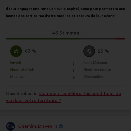
Inhalt
Mit
Il faut engager une réflexion sur le capital jeune pour permettre aux
des
folgender
jeunes des territoires d'être mobiles et acteurs de leur avenir
Vorschlags:
Aufteilung:
Dieser
46 Stimmen
Vorschlag
erhielt:
Ich
Neutral
63 %
29 %
stimme
:
zu
Favorit
Keine Meinung
:
mal
:
mal
8
Dieser
Dieser
:
Nebensächlich
Nicht verstanden
:
mal
:
mal
3
Vorschlag
Vorschlag
Machbar
Gleichgültig
:
mal
:
mal
6
wurde
wurde
eingeordnet
eingeordnet
Geschrieben in
Comment améliorer les conditions de
in:
in:
vie dans votre territoire ?
Chemins D'avenirs
Vorschlag