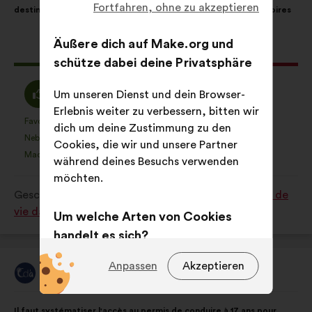
Fortfahren, ohne zu akzeptieren
destination des jeunes, afin de tisser des liens entre les territoires
Vorschlags:
Aufteilung:
Äußere dich auf Make.org und
Dieser
60 Stimmen
schütze dabei deine Privatsphäre
Vorschlag
erhielt:
Ich
Neutral
54 %
34 %
Um unseren Dienst und dein Browser-
stimme
:
Erlebnis weiter zu verbessern, bitten wir
zu
Favorit
Keine Meinung
:
mal
:
mal
10
dich um deine Zustimmung zu den
Dieser
Dieser
:
Nebensächlich
Nicht verstanden
:
mal
:
mal
1
Cookies, die wir und unsere Partner
Vorschlag
Vorschlag
Machbar
Gleichgültig
:
mal
:
mal
7
während deines Besuchs verwenden
wurde
wurde
möchten.
eingeordnet
eingeordnet
Geschrieben in
Comment améliorer les conditions de
in:
in:
vie dans votre territoire ?
Um welche Arten von Cookies
handelt es sich?
Technische Cookies:
Diese
Anpassen
Akzeptieren
Chemins D'avenirs
Vorschlag
Cookies sind für die
von:
ordnungsgemäße Funktionsweise
Inhalt
Mit
Il faut systématiser l'accès au permis de conduire à 17 ans pour