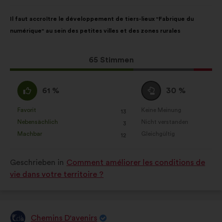
von:
Inhalt
Mit
Il faut accroître le développement de tiers-lieux "Fabrique du
des
folgender
numérique" au sein des petites villes et des zones rurales
Vorschlags:
Aufteilung:
Dieser
65 Stimmen
Vorschlag
erhielt:
Ich
Neutral
61 %
30 %
stimme
:
zu
Favorit
Keine Meinung
:
mal
:
mal
13
Dieser
Dieser
:
Nebensächlich
Nicht verstanden
:
mal
:
mal
3
Vorschlag
Vorschlag
Machbar
Gleichgültig
:
mal
:
mal
12
wurde
wurde
eingeordnet
eingeordnet
Geschrieben in
Comment améliorer les conditions de
in:
in:
vie dans votre territoire ?
Chemins D'avenirs
Vorschlag