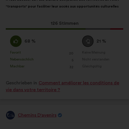
des
folgender
"transports" pour faciliter leur accès aux opportunités culturelles
Vorschlags:
Aufteilung:
Dieser
126 Stimmen
Vorschlag
erhielt:
Ich
Neutral
68 %
21 %
stimme
:
zu
Favorit
Keine Meinung
:
mal
:
mal
20
Dieser
Dieser
:
Nebensächlich
Nicht verstanden
:
mal
:
mal
5
Vorschlag
Vorschlag
Machbar
Gleichgültig
:
mal
:
mal
32
wurde
wurde
eingeordnet
eingeordnet
Geschrieben in
Comment améliorer les conditions de
in:
in:
vie dans votre territoire ?
Chemins D'avenirs
Vorschlag
von:
Inhalt
Mit