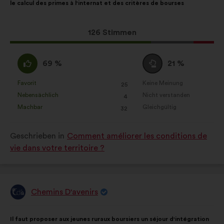
le calcul des primes à l'internat et des critères de bourses
Vorschlags:
Aufteilung:
Dieser
126 Stimmen
Vorschlag
erhielt:
Ich
Neutral
69 %
21 %
stimme
:
zu
Favorit
Keine Meinung
:
mal
:
mal
25
Dieser
Dieser
:
Nebensächlich
Nicht verstanden
:
mal
:
mal
4
Vorschlag
Vorschlag
Machbar
Gleichgültig
:
mal
:
mal
32
wurde
wurde
eingeordnet
eingeordnet
Geschrieben in
Comment améliorer les conditions de
in:
in:
vie dans votre territoire ?
Chemins D'avenirs
Vorschlag
von:
Inhalt
Mit
Il faut proposer aux jeunes ruraux boursiers un séjour d'intégration
des
folgender