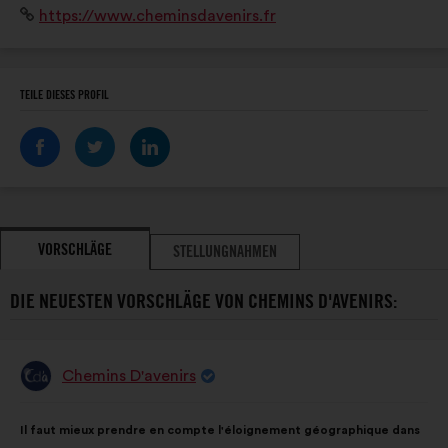
Website:
https://www.cheminsdavenirs.fr
TEILE DIESES PROFIL
VORSCHLÄGE
STELLUNGNAHMEN
DIE NEUESTEN VORSCHLÄGE VON CHEMINS D'AVENIRS:
Chemins D'avenirs
Vorschlag
von:
Inhalt
Mit
Il faut mieux prendre en compte l'éloignement géographique dans
des
folgender