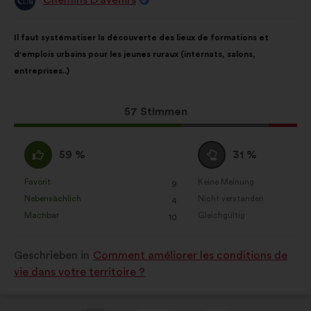
Vorschlag
von:
Inhalt
Mit
Il faut systématiser la découverte des lieux de formations et
des
folgender
d'emplois urbains pour les jeunes ruraux (internats, salons,
Vorschlags:
Aufteilung:
entreprises..)
Dieser
57 Stimmen
Vorschlag
erhielt:
Ich
Neutral
59 %
31 %
stimme
:
zu
Favorit
Keine Meinung
:
mal
:
mal
9
Dieser
Dieser
:
Nebensächlich
Nicht verstanden
:
mal
:
mal
4
Vorschlag
Vorschlag
Machbar
Gleichgültig
:
mal
:
mal
10
wurde
wurde
eingeordnet
eingeordnet
Geschrieben in
Comment améliorer les conditions de
in:
in:
vie dans votre territoire ?