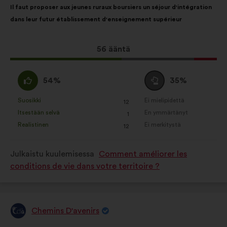
Il faut proposer aux jeunes ruraux boursiers un séjour d'intégration
sisältö:
jakautuminen:
dans leur futur établissement d'enseignement supérieur
Tämä
56 ääntä
ehdotus
sai
samaa
Äänestä
54%
35%
ääniä
mieltä
tyhjää
seuraavasti:
:
:
Suosikki
Ei mielipidettä
:
kertaa
:
kertaa
12
Tätä
Tätä
Itsestään selvä
En ymmärtänyt
:
kertaa
:
kertaa
1
ehdotusta
ehdotusta
Realistinen
Ei merkitystä
:
kertaa
:
kertaa
12
on
on
luonnehdittu
luonnehdittu
Julkaistu kuulemisessa
Comment améliorer les
seuraavasti:
seuraavasti:
conditions de vie dans votre territoire ?
Chemins D'avenirs
Ehdotus
henkilöltä