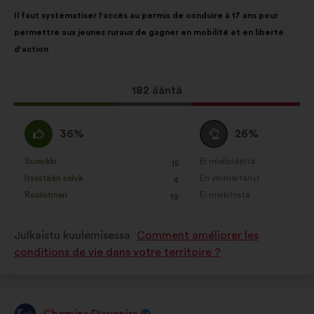
Asetuksiin liittyvät evästeet:
Ehdotuksen
Äänten
Il faut systématiser l'accès au permis de conduire à 17 ans pour
evästeet, jotka parantavat
sisältö:
jakautuminen:
permettre aux jeunes ruraux de gagner en mobilité et en liberté
käyttökokemustasi selatessasi
d'action
sivustoa
Statistiikkaan liittyvät evästeet:
Tämä
182 ääntä
evästeet, joiden avulla voidaan
ehdotus
analysoida kansalaiskuulemisia
sai
paremmin koostetusti
samaa
Äänestä
36%
26%
ääniä
mieltä
tyhjää
Sosiaaliseen mediaan liittyvät
seuraavasti:
:
:
Suosikki
Ei mielipidettä
:
kertaa
:
kertaa
15
evästeet:
evästeet, joilla pyrimme
Tätä
Tätä
Itsestään selvä
En ymmärtänyt
:
kertaa
:
kertaa
4
optimoimaan vaikutuksemme
ehdotusta
ehdotusta
Realistinen
Ei merkitystä
:
kertaa
:
kertaa
19
hyödyntämällä sosiaalista mediaa
on
on
luonnehdittu
luonnehdittu
Julkaistu kuulemisessa
Comment améliorer les
seuraavasti:
seuraavasti:
conditions de vie dans votre territoire ?
Chemins D'avenirs