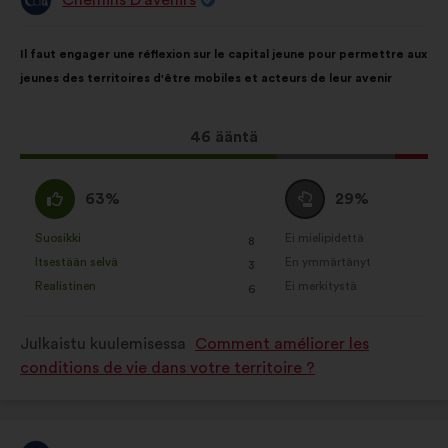
Ehdotus
henkilöltä
Ehdotuksen
Äänten
Il faut engager une réflexion sur le capital jeune pour permettre aux
sisältö:
jakautuminen:
jeunes des territoires d'être mobiles et acteurs de leur avenir
Tämä
46 ääntä
ehdotus
sai
samaa
Äänestä
63%
29%
ääniä
mieltä
tyhjää
seuraavasti:
:
:
Suosikki
Ei mielipidettä
:
kertaa
:
kertaa
8
Tätä
Tätä
Itsestään selvä
En ymmärtänyt
:
kertaa
:
kertaa
3
ehdotusta
ehdotusta
Realistinen
Ei merkitystä
:
kertaa
:
kertaa
6
on
on
luonnehdittu
luonnehdittu
Julkaistu kuulemisessa
Comment améliorer les
seuraavasti:
seuraavasti:
conditions de vie dans votre territoire ?