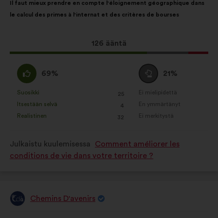
Il faut mieux prendre en compte l'éloignement géographique dans
sisältö:
jakautuminen:
le calcul des primes à l'internat et des critères de bourses
Tämä
126 ääntä
ehdotus
sai
samaa
Äänestä
69%
21%
ääniä
mieltä
tyhjää
seuraavasti:
:
:
Suosikki
Ei mielipidettä
:
kertaa
:
kertaa
25
Tätä
Tätä
Itsestään selvä
En ymmärtänyt
:
kertaa
:
kertaa
4
ehdotusta
ehdotusta
Realistinen
Ei merkitystä
:
kertaa
:
kertaa
32
on
on
luonnehdittu
luonnehdittu
Julkaistu kuulemisessa
Comment améliorer les
seuraavasti:
seuraavasti:
conditions de vie dans votre territoire ?
Chemins D'avenirs
Ehdotus
henkilöltä
Ehdotuksen
Äänten