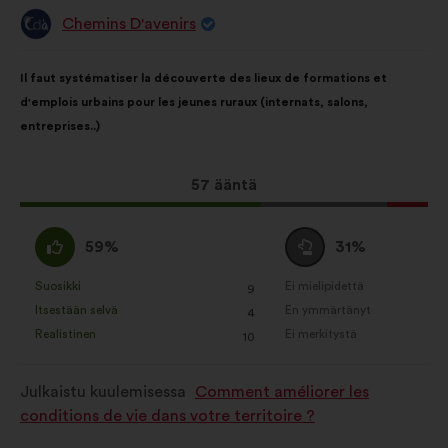
Chemins D'avenirs
Ehdotus
henkilöltä
Ehdotuksen
Äänten
Il faut systématiser la découverte des lieux de formations et
sisältö:
jakautuminen:
d'emplois urbains pour les jeunes ruraux (internats, salons,
entreprises..)
Tämä
57 ääntä
ehdotus
sai
samaa
Äänestä
59%
31%
ääniä
mieltä
tyhjää
seuraavasti:
:
:
Suosikki
Ei mielipidettä
:
kertaa
:
kertaa
9
Tätä
Tätä
Itsestään selvä
En ymmärtänyt
:
kertaa
:
kertaa
4
ehdotusta
ehdotusta
Realistinen
Ei merkitystä
:
kertaa
:
kertaa
10
on
on
luonnehdittu
luonnehdittu
Julkaistu kuulemisessa
Comment améliorer les
seuraavasti:
seuraavasti:
conditions de vie dans votre territoire ?