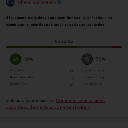
Chemins D'avenirs
Ehdotus
henkilöltä
Ehdotuksen
Äänten
Il faut accroître le développement de tiers-lieux "Fabrique du
sisältö:
jakautuminen:
numérique" au sein des petites villes et des zones rurales
Tämä
65 ääntä
ehdotus
sai
samaa
Äänestä
61%
30%
ääniä
mieltä
tyhjää
seuraavasti:
:
:
Suosikki
Ei mielipidettä
:
kertaa
:
kertaa
13
Tätä
Tätä
Itsestään selvä
En ymmärtänyt
:
kertaa
:
kertaa
3
ehdotusta
ehdotusta
Realistinen
Ei merkitystä
:
kertaa
:
kertaa
12
on
on
luonnehdittu
luonnehdittu
Julkaistu kuulemisessa
Comment améliorer les
seuraavasti:
seuraavasti:
conditions de vie dans votre territoire ?