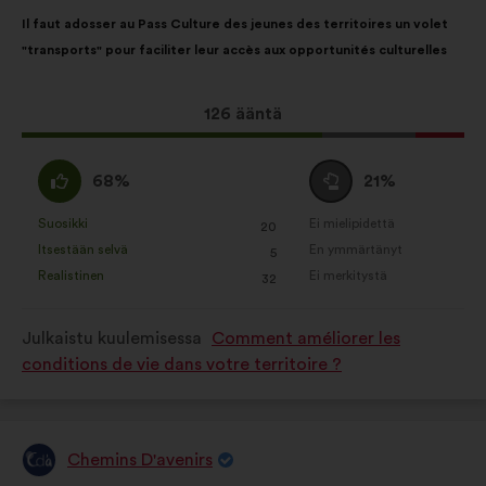
Ehdotuksen
Äänten
Il faut adosser au Pass Culture des jeunes des territoires un volet
sisältö:
jakautuminen:
"transports" pour faciliter leur accès aux opportunités culturelles
Tämä
126 ääntä
ehdotus
sai
samaa
Äänestä
68%
21%
ääniä
mieltä
tyhjää
seuraavasti:
:
:
Suosikki
Ei mielipidettä
:
kertaa
:
kertaa
20
Tätä
Tätä
Itsestään selvä
En ymmärtänyt
:
kertaa
:
kertaa
5
ehdotusta
ehdotusta
Realistinen
Ei merkitystä
:
kertaa
:
kertaa
32
on
on
luonnehdittu
luonnehdittu
Julkaistu kuulemisessa
Comment améliorer les
seuraavasti:
seuraavasti:
conditions de vie dans votre territoire ?
Chemins D'avenirs
Ehdotus
henkilöltä