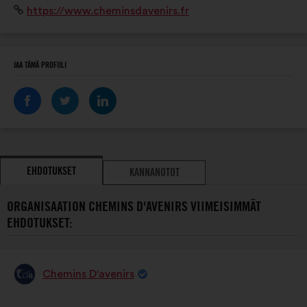
Verkkosivusto:
https://www.cheminsdavenirs.fr
JAA TÄMÄ PROFIILI
EHDOTUKSET
KANNANOTOT
ORGANISAATION CHEMINS D'AVENIRS VIIMEISIMMÄT
EHDOTUKSET:
Chemins D'avenirs
Ehdotus
henkilöltä
Ehdotuksen
Äänten