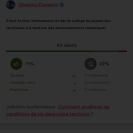
Chemins D'avenirs
Ehdotus
henkilöltä
Ehdotuksen
Äänten
Il faut former intensément et dès le collège les jeunes des
sisältö:
jakautuminen:
territoires à la maîtrise des environnements numériques
Tämä
63 ääntä
ehdotus
sai
samaa
Äänestä
71%
22%
ääniä
mieltä
tyhjää
seuraavasti:
:
:
Suosikki
Ei mielipidettä
:
kertaa
:
kertaa
10
Tätä
Tätä
Itsestään selvä
En ymmärtänyt
:
kertaa
:
kertaa
6
ehdotusta
ehdotusta
Realistinen
Ei merkitystä
:
kertaa
:
kertaa
15
on
on
luonnehdittu
luonnehdittu
Julkaistu kuulemisessa
Comment améliorer les
seuraavasti:
seuraavasti:
conditions de vie dans votre territoire ?