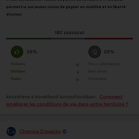
javaslat
következő
sütik
permettre aux jeunes ruraux de gagner en mobilité et en liberté
tartalma:
megoszlásban:
Statisztikai:
az állampolgári
d'action
konzultációk elemzésének
összesített módon történő
Ez
182 szavazat
bővítésére szolgáló sütik.
a
Közösségi hálózati:
javaslat
a közösségi
Egyetértek
Semleges
36%
26%
hálózatokon való hatásunk
a
:
szavazat
növeléséhez szükséges sütik
következő
:
Kedvenc
Nincs véleményem
:
szer
:
szer
15
Ezt
Ezt
mennyiségű
Mellékes
Nem értem
:
szer
:
szer
4
a
a
szavazatot
Reális
Közömbös
:
szer
:
szer
19
javaslatot
javaslatot
kapott:
a
a
közzétéve a következő konzultációban:
Comment
következő
következő
améliorer les conditions de vie dans votre territoire ?
alkalommal
alkalommal
minősítették:
minősítették:
Chemins D'avenirs
A
javaslat