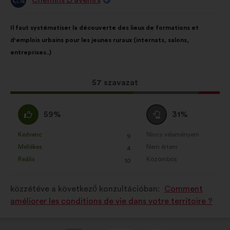
A
javaslat
szerzője:
A
A
Il faut systématiser la découverte des lieux de formations et
javaslat
következő
d'emplois urbains pour les jeunes ruraux (internats, salons,
tartalma:
megoszlásban:
entreprises..)
Ez
57 szavazat
a
javaslat
Egyetértek
Semleges
59%
31%
a
:
szavazat
következő
:
Kedvenc
Nincs véleményem
:
szer
:
szer
9
Ezt
Ezt
mennyiségű
Mellékes
Nem értem
:
szer
:
szer
4
a
a
szavazatot
Reális
Közömbös
:
szer
:
szer
10
javaslatot
javaslatot
kapott:
a
a
közzétéve a következő konzultációban:
Comment
következő
következő
améliorer les conditions de vie dans votre territoire ?
alkalommal
alkalommal
minősítették:
minősítették: