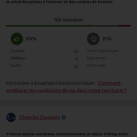
le calcul des primes à l'internat et des critères de bourses
tartalma:
megoszlásban:
Ez
126 szavazat
a
javaslat
Egyetértek
Semleges
69%
21%
a
:
szavazat
következő
:
Kedvenc
Nincs véleményem
:
szer
:
szer
25
Ezt
Ezt
mennyiségű
Mellékes
Nem értem
:
szer
:
szer
4
a
a
szavazatot
Reális
Közömbös
:
szer
:
szer
32
javaslatot
javaslatot
kapott:
a
a
közzétéve a következő konzultációban:
Comment
következő
következő
améliorer les conditions de vie dans votre territoire ?
alkalommal
alkalommal
minősítették:
minősítették:
Chemins D'avenirs
A
javaslat
szerzője:
A
A
Il faut proposer aux jeunes ruraux boursiers un séjour d'intégration
javaslat
következő