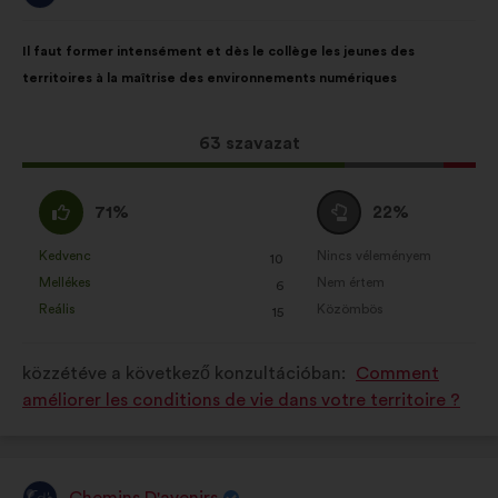
javaslat
szerzője:
A
A
Il faut former intensément et dès le collège les jeunes des
javaslat
következő
territoires à la maîtrise des environnements numériques
tartalma:
megoszlásban:
Ez
63 szavazat
a
javaslat
Egyetértek
Semleges
71%
22%
a
:
szavazat
következő
:
Kedvenc
Nincs véleményem
:
szer
:
szer
10
Ezt
Ezt
mennyiségű
Mellékes
Nem értem
:
szer
:
szer
6
a
a
szavazatot
Reális
Közömbös
:
szer
:
szer
15
javaslatot
javaslatot
kapott:
a
a
közzétéve a következő konzultációban:
Comment
következő
következő
améliorer les conditions de vie dans votre territoire ?
alkalommal
alkalommal
minősítették:
minősítették:
Chemins D'avenirs