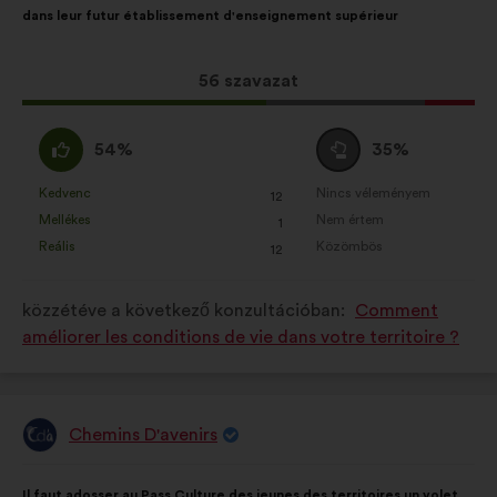
dans leur futur établissement d'enseignement supérieur
tartalma:
megoszlásban:
Ez
56 szavazat
a
javaslat
Egyetértek
Semleges
54%
35%
a
:
szavazat
következő
:
Kedvenc
Nincs véleményem
:
szer
:
szer
12
Ezt
Ezt
mennyiségű
Mellékes
Nem értem
:
szer
:
szer
1
a
a
szavazatot
Reális
Közömbös
:
szer
:
szer
12
javaslatot
javaslatot
kapott:
a
a
közzétéve a következő konzultációban:
Comment
következő
következő
améliorer les conditions de vie dans votre territoire ?
alkalommal
alkalommal
minősítették:
minősítették:
Chemins D'avenirs
A
javaslat
szerzője:
A
A
Il faut adosser au Pass Culture des jeunes des territoires un volet