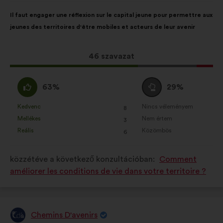
szerzője:
A
A
Il faut engager une réflexion sur le capital jeune pour permettre aux
javaslat
következő
jeunes des territoires d'être mobiles et acteurs de leur avenir
tartalma:
megoszlásban:
Ez
46 szavazat
a
javaslat
Egyetértek
Semleges
63%
29%
a
:
szavazat
következő
:
Kedvenc
Nincs véleményem
:
szer
:
szer
8
Ezt
Ezt
mennyiségű
Mellékes
Nem értem
:
szer
:
szer
3
a
a
szavazatot
Reális
Közömbös
:
szer
:
szer
6
javaslatot
javaslatot
kapott:
a
a
közzétéve a következő konzultációban:
Comment
következő
következő
améliorer les conditions de vie dans votre territoire ?
alkalommal
alkalommal
minősítették:
minősítették:
Chemins D'avenirs
A