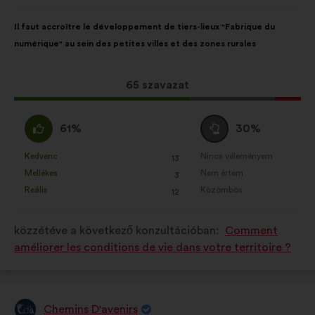
javaslat
szerzője:
A
A
Il faut accroître le développement de tiers-lieux "Fabrique du
javaslat
következő
numérique" au sein des petites villes et des zones rurales
tartalma:
megoszlásban:
Ez
65 szavazat
a
javaslat
Egyetértek
Semleges
61%
30%
a
:
szavazat
következő
:
Kedvenc
Nincs véleményem
:
szer
:
szer
13
Ezt
Ezt
mennyiségű
Mellékes
Nem értem
:
szer
:
szer
3
a
a
szavazatot
Reális
Közömbös
:
szer
:
szer
12
javaslatot
javaslatot
kapott:
a
a
közzétéve a következő konzultációban:
Comment
következő
következő
améliorer les conditions de vie dans votre territoire ?
alkalommal
alkalommal
minősítették:
minősítették:
Chemins D'avenirs
A