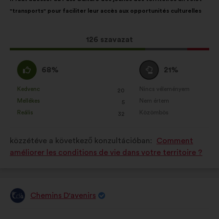
javaslat
következő
"transports" pour faciliter leur accès aux opportunités culturelles
tartalma:
megoszlásban:
Ez
126 szavazat
a
javaslat
Egyetértek
Semleges
68%
21%
a
:
szavazat
következő
:
Kedvenc
Nincs véleményem
:
szer
:
szer
20
Ezt
Ezt
mennyiségű
Mellékes
Nem értem
:
szer
:
szer
5
a
a
szavazatot
Reális
Közömbös
:
szer
:
szer
32
javaslatot
javaslatot
kapott:
a
a
közzétéve a következő konzultációban:
Comment
következő
következő
améliorer les conditions de vie dans votre territoire ?
alkalommal
alkalommal
minősítették:
minősítették:
Chemins D'avenirs
A
javaslat
szerzője:
A
A