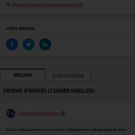
Weboldal:
https://www.cheminsdavenirs.fr
A PROFIL MEGOSZTÁSA
JAVASLATOK
ÁLLÁSFOGLALÁSOK
CHEMINS D'AVENIRS LEGÚJABB JAVASLATAI:
Chemins D'avenirs
A
javaslat
szerzője:
A
A
Il faut mieux prendre en compte l'éloignement géographique dans
javaslat
következő