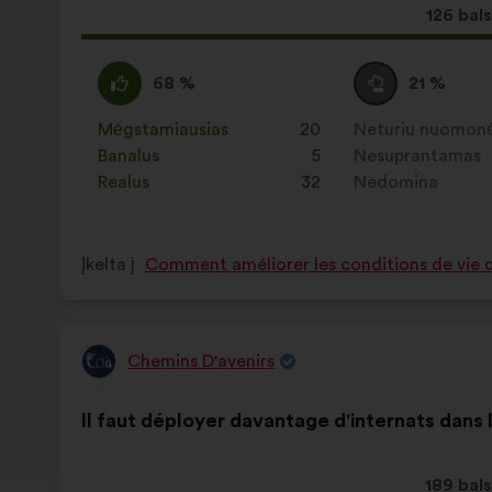
Dėl
126 bals
šio
pasiūl
Pritariu
Šis
Susilaikau
Šis
68 %
21 %
gauta:
:
pasiūlymas
:
pasiūlymas
įvertintas
įvertintas
Mėgstamiausias
:
kartų
20
Neturiu nuomon
:
kartų
taip:
taip:
Banalus
:
kartų
5
Nesuprantamas
:
kartų
Realus
:
kartų
32
Nedomina
:
kartų
Įkelta į
Comment améliorer les conditions de vie da
Chemins D'avenirs
Pasiūlymas:
Pasiūlymo
Balsai
Il faut déployer davantage d'internats dans l
turinys:
pasiskirstė
taip:
Dėl
189 bals