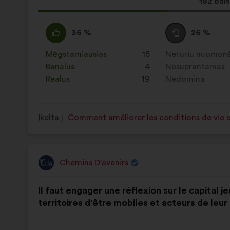
Dėl
182 bals
šio
pasiūl
Pritariu
Šis
Susilaikau
Šis
36 %
26 %
gauta:
:
pasiūlymas
:
pasiūlymas
įvertintas
įvertintas
Mėgstamiausias
:
kartų
15
Neturiu nuomon
:
kartų
taip:
taip:
Banalus
:
kartų
4
Nesuprantamas
:
kartų
Realus
:
kartų
19
Nedomina
:
kartų
Įkelta į
Comment améliorer les conditions de vie da
Chemins D'avenirs
Pasiūlymas:
Pasiūlymo
Balsai
Il faut engager une réflexion sur le capital
turinys:
pasiskirstė
territoires d'être mobiles et acteurs de leur
taip: