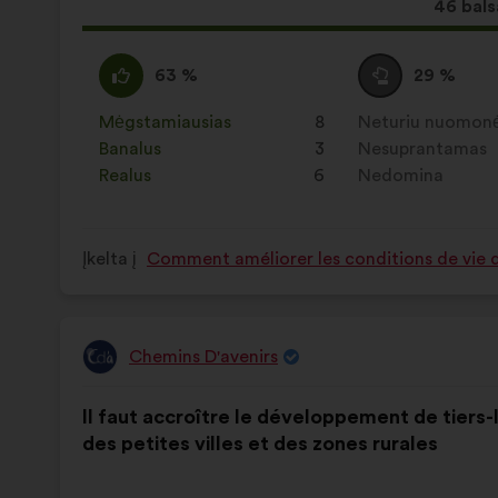
Dėl
46 bals
šio
pasiūl
Pritariu
Šis
Susilaikau
Šis
63 %
29 %
gauta:
:
pasiūlymas
:
pasiūlymas
įvertintas
įvertintas
Mėgstamiausias
:
kartų
8
Neturiu nuomon
:
kartų
taip:
taip:
Banalus
:
kartų
3
Nesuprantamas
:
kartų
Realus
:
kartų
6
Nedomina
:
kartų
Įkelta į
Comment améliorer les conditions de vie da
Chemins D'avenirs
Pasiūlymas:
Pasiūlymo
Balsai
Il faut accroître le développement de tiers-
turinys:
pasiskirstė
des petites villes et des zones rurales
taip: