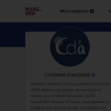
EITI
Mūsų naujienos
M
Atverti
A
Į
naujame
PAGRINDINĮ
PATIKRINKITE
Biografija:
skirtuke
s
MAKE.ORG
CHEMINS
PUSLAPĮ
D'AVENIRS
PROFILĮ
ORGANIZACIJOS
CHEMINS D'AVENIRS
PAVADINIMAS:
Chemins d’avenirs est la première structure
100% dédiée aux jeunes des territoires
ruraux sans critères de notes, qu’ils
souhaitent devenir artisans, paysagistes ou
intégrer une grande école. Sa mission est