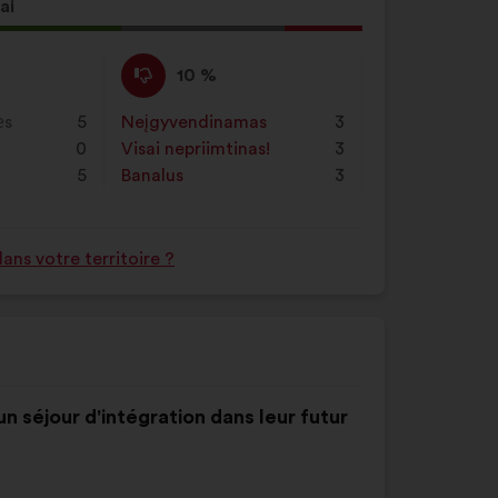
mygtuką
ai
„Ieškoti“
ymo
Nepritariu
Šis
10 %
:
pasiūlymas
įvertintas
ės
5
Neįgyvendinamas
:
kartų
3
taip:
0
Visai nepriimtinas!
:
kartų
3
5
Banalus
:
kartų
3
ns votre territoire ?
un séjour d'intégration dans leur futur