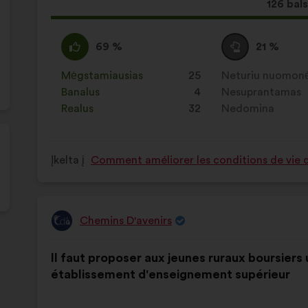
Dėl
126 bals
šio
pasiūl
Pritariu
Šis
Susilaikau
Šis
69 %
21 %
gauta:
:
pasiūlymas
:
pasiūlymas
įvertintas
įvertintas
Mėgstamiausias
:
kartų
25
Neturiu nuomon
:
kartų
taip:
taip:
Banalus
:
kartų
4
Nesuprantamas
:
kartų
Realus
:
kartų
32
Nedomina
:
kartų
Įkelta į
Comment améliorer les conditions de vie da
Chemins D'avenirs
Pasiūlymas:
Pasiūlymo
Balsai
Il faut proposer aux jeunes ruraux boursiers 
turinys:
pasiskirstė
établissement d'enseignement supérieur
taip: