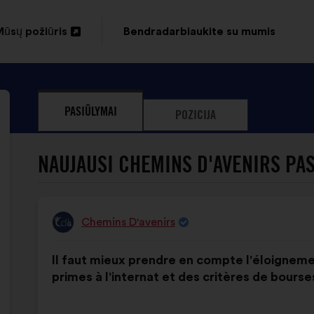
ūsų požiūris
Bendradarbiaukite su mumis
tverti
naujame
kirtuke
PASIŪLYMAI
POZICIJA
NAUJAUSI CHEMINS D'AVENIRS PAS
Chemins D'avenirs
Pasiūlymas:
Pasiūlymo
Balsai
Il faut mieux prendre en compte l'éloigneme
turinys:
pasiskirstė
primes à l'internat et des critères de bourse
taip: