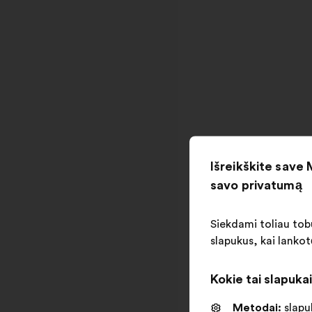
Išreikškite save
savo privatumą
Siekdami toliau tobu
slapukus, kai lankot
Kokie tai slapuka
Metodai:
slapuk