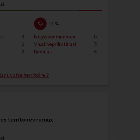
ai
ymo
Nepritariu
Šis
11 %
:
pasiūlymas
įvertintas
ės
9
Neįgyvendinamas
:
kartų
0
taip:
0
Visai nepriimtinas!
:
kartų
3
2
Banalus
:
kartų
6
ns votre territoire ?
es territoires ruraux
ai