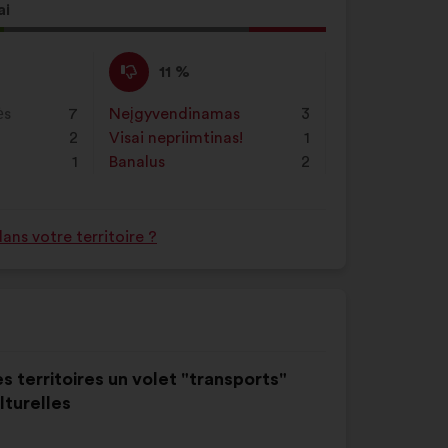
ai
ymo
Nepritariu
Šis
11 %
:
pasiūlymas
įvertintas
ės
7
Neįgyvendinamas
:
kartų
3
taip:
2
Visai nepriimtinas!
:
kartų
1
1
Banalus
:
kartų
2
ns votre territoire ?
s territoires un volet "transports"
lturelles