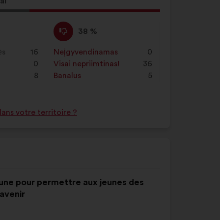
ai
ymo
Nepritariu
Šis
38 %
:
pasiūlymas
įvertintas
ės
16
Neįgyvendinamas
:
kartų
0
taip:
0
Visai nepriimtinas!
:
kartų
36
8
Banalus
:
kartų
5
ns votre territoire ?
 jeune pour permettre aux jeunes des
 avenir