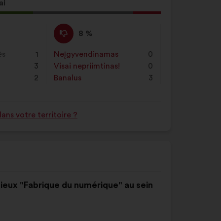
ai
ymo
Nepritariu
Šis
8 %
:
pasiūlymas
įvertintas
ės
1
Neįgyvendinamas
:
kartų
0
taip:
3
Visai nepriimtinas!
:
kartų
0
2
Banalus
:
kartų
3
ns votre territoire ?
lieux "Fabrique du numérique" au sein