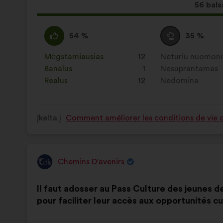
Dėl
56 bals
šio
pasiūl
Pritariu
Šis
Susilaikau
Šis
54 %
35 %
gauta:
:
pasiūlymas
:
pasiūlymas
įvertintas
įvertintas
Mėgstamiausias
:
kartų
12
Neturiu nuomon
:
kartų
taip:
taip:
Banalus
:
kartų
1
Nesuprantamas
:
kartų
Realus
:
kartų
12
Nedomina
:
kartų
Įkelta į
Comment améliorer les conditions de vie da
Chemins D'avenirs
Pasiūlymas:
Pasiūlymo
Balsai
Il faut adosser au Pass Culture des jeunes de
turinys:
pasiskirstė
pour faciliter leur accès aux opportunités cu
taip: