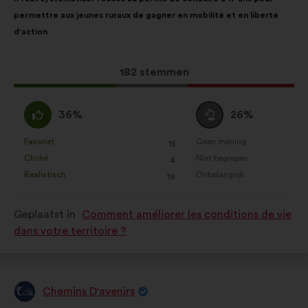
van
de
permettre aux jeunes ruraux de gagner en mobilité et en liberté
het
volgende
Statistische cookies:
cookies om
d'action
voorstel:
verdeling:
de analyse van onze
burgerraadplegingen op
geaggregeerde wijze te verrijken
Dit
182 stemmen
voorstel
Cookies voor sociale netwerken:
kreeg:
Mee
Neutraal
cookies om ons te helpen onze
36%
26%
eens
:
impact via sociale netwerken te
:
Favoriet
Geen mening
:
keer
:
keer
optimaliseren
15
Dit
Dit
Cliché
Niet begrepen
:
keer
:
keer
4
voorstel
voorstel
Realistisch
Onbelangrijk
:
keer
:
keer
19
is
is
gekwalificeerd
gekwalificeerd
Geplaatst in
Comment améliorer les conditions de vie
als:
als:
dans votre territoire ?
Chemins D'avenirs
Voorstel
van: