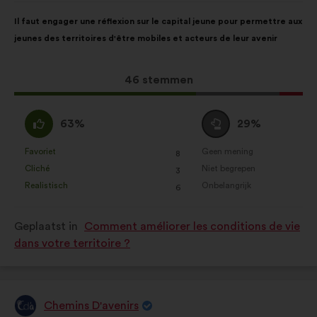
Inhoud
Met
Il faut engager une réflexion sur le capital jeune pour permettre aux
van
de
jeunes des territoires d'être mobiles et acteurs de leur avenir
het
volgende
voorstel:
verdeling:
Dit
46 stemmen
voorstel
kreeg:
Mee
Neutraal
63%
29%
eens
:
:
Favoriet
Geen mening
:
keer
:
keer
8
Dit
Dit
Cliché
Niet begrepen
:
keer
:
keer
3
voorstel
voorstel
Realistisch
Onbelangrijk
:
keer
:
keer
6
is
is
gekwalificeerd
gekwalificeerd
Geplaatst in
Comment améliorer les conditions de vie
als:
als:
dans votre territoire ?
Chemins D'avenirs
Voorstel