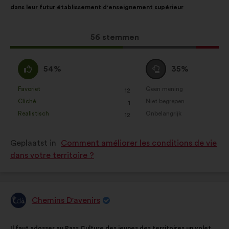
dans leur futur établissement d'enseignement supérieur
het
volgende
voorstel:
verdeling:
Dit
56 stemmen
voorstel
kreeg:
Mee
Neutraal
54%
35%
eens
:
:
Favoriet
Geen mening
:
keer
:
keer
12
Dit
Dit
Cliché
Niet begrepen
:
keer
:
keer
1
voorstel
voorstel
Realistisch
Onbelangrijk
:
keer
:
keer
12
is
is
gekwalificeerd
gekwalificeerd
Geplaatst in
Comment améliorer les conditions de vie
als:
als:
dans votre territoire ?
Chemins D'avenirs
Voorstel
van:
Inhoud
Met
Il faut adosser au Pass Culture des jeunes des territoires un volet