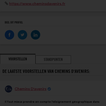
Website:
https://www.cheminsdavenirs.fr
DEEL DIT PROFIEL
VOORSTELLEN
STANDPUNTEN
DE LAATSTE VOORSTELLEN VAN CHEMINS D'AVENIRS:
Chemins D'avenirs
Voorstel
van:
Inhoud
Met
Il faut mieux prendre en compte l'éloignement géographique dans
van
de