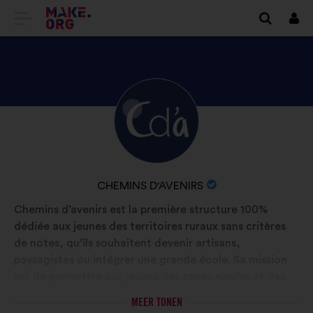
GA
Inlo
NAAR
DE
HOMEPAGE
BEKIJK
Biografie:
VAN
HET
MAKE.ORG
PROFIEL
VAN
NAAM
CHEMINS D'AVENIRS
CHEMINS
VAN
Chemins d’avenirs est la première structure 100%
D'AVENIRS
DE
dédiée aux jeunes des territoires ruraux sans critères
ORGANISATIE:
de notes, qu’ils souhaitent devenir artisans,
paysagistes ou intégrer une grande école. Sa mission
est de permettre aux jeunes des zones rurales et des
petites villes d’avoir autant de chances de réaliser leur
MEER TONEN
potentiel que les jeunes des grandes métropoles.