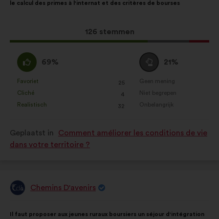
le calcul des primes à l'internat et des critères de bourses
het
volgende
voorstel:
verdeling:
Dit
126 stemmen
voorstel
kreeg:
Mee
Neutraal
69%
21%
eens
:
:
Favoriet
Geen mening
:
keer
:
keer
25
Dit
Dit
Cliché
Niet begrepen
:
keer
:
keer
4
voorstel
voorstel
Realistisch
Onbelangrijk
:
keer
:
keer
32
is
is
gekwalificeerd
gekwalificeerd
Geplaatst in
Comment améliorer les conditions de vie
als:
als:
dans votre territoire ?
Chemins D'avenirs
Voorstel
van:
Inhoud
Met
Il faut proposer aux jeunes ruraux boursiers un séjour d'intégration
van
de