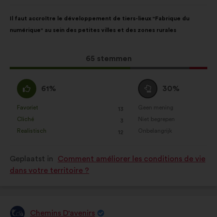
van:
Inhoud
Met
Il faut accroître le développement de tiers-lieux "Fabrique du
van
de
numérique" au sein des petites villes et des zones rurales
het
volgende
voorstel:
verdeling:
Dit
65 stemmen
voorstel
kreeg:
Mee
Neutraal
61%
30%
eens
:
:
Favoriet
Geen mening
:
keer
:
keer
13
Dit
Dit
Cliché
Niet begrepen
:
keer
:
keer
3
voorstel
voorstel
Realistisch
Onbelangrijk
:
keer
:
keer
12
is
is
gekwalificeerd
gekwalificeerd
Geplaatst in
Comment améliorer les conditions de vie
als:
als:
dans votre territoire ?
Chemins D'avenirs
Voorstel