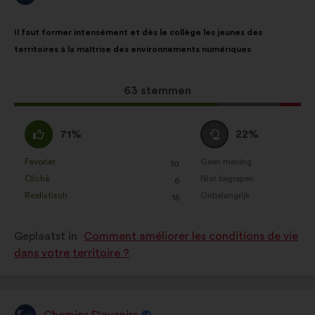
van:
Inhoud
Met
Il faut former intensément et dès le collège les jeunes des
van
de
territoires à la maîtrise des environnements numériques
het
volgende
voorstel:
verdeling:
Dit
63 stemmen
voorstel
kreeg:
Mee
Neutraal
71%
22%
eens
:
:
Favoriet
Geen mening
:
keer
:
keer
10
Dit
Dit
Cliché
Niet begrepen
:
keer
:
keer
6
voorstel
voorstel
Realistisch
Onbelangrijk
:
keer
:
keer
15
is
is
gekwalificeerd
gekwalificeerd
Geplaatst in
Comment améliorer les conditions de vie
als:
als:
dans votre territoire ?
Chemins D'avenirs