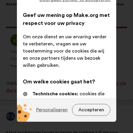
destination des jeunes, afin de tisser des liens entre les territoires
het
volgende
voorstel:
verdeling:
Geef uw mening op Make.org met
Dit
60 stemmen
respect voor uw privacy
voorstel
kreeg:
Om onze dienst en uw ervaring verder
Mee
Neutraal
54%
34%
te verbeteren, vragen we uw
eens
:
toestemming voor de cookies die wij
:
Favoriet
Geen mening
:
keer
:
keer
10
Dit
Dit
en onze partners tijdens uw bezoek
Cliché
Niet begrepen
:
keer
:
keer
1
voorstel
voorstel
willen gebruiken.
Realistisch
Onbelangrijk
:
keer
:
keer
7
is
is
gekwalificeerd
gekwalificeerd
Om welke cookies gaat het?
Geplaatst in
Comment améliorer les conditions de vie
als:
als:
dans votre territoire ?
Technische cookies:
cookies die
essentieel zijn voor de werking van
de site
Personaliseren
Accepteren
Chemins D'avenirs
Voorkeurscookies:
cookies om uw
Voorstel
van:
ervaring tijdens uw bezoek aan
Inhoud
Met
onze website te verbeteren
Il faut systématiser l'accès au permis de conduire à 17 ans pour