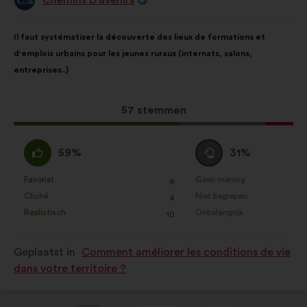
Voorstel
van:
Inhoud
Met
Il faut systématiser la découverte des lieux de formations et
van
de
d'emplois urbains pour les jeunes ruraux (internats, salons,
het
volgende
entreprises..)
voorstel:
verdeling:
Dit
57 stemmen
voorstel
kreeg:
Mee
Neutraal
59%
31%
eens
:
:
Favoriet
Geen mening
:
keer
:
keer
9
Dit
Dit
Cliché
Niet begrepen
:
keer
:
keer
4
voorstel
voorstel
Realistisch
Onbelangrijk
:
keer
:
keer
10
is
is
gekwalificeerd
gekwalificeerd
Geplaatst in
Comment améliorer les conditions de vie
als:
als:
dans votre territoire ?