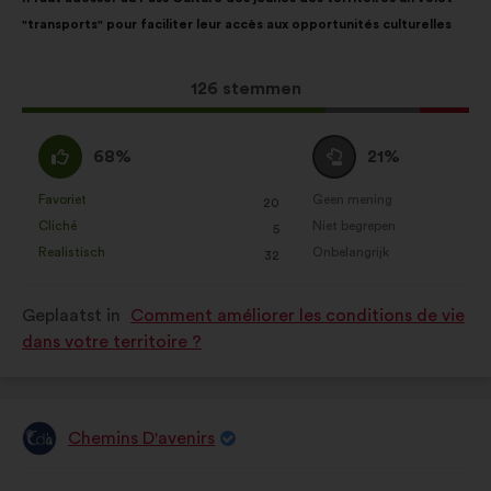
van
de
"transports" pour faciliter leur accès aux opportunités culturelles
het
volgende
voorstel:
verdeling:
Dit
126 stemmen
voorstel
kreeg:
Mee
Neutraal
68%
21%
eens
:
:
Favoriet
Geen mening
:
keer
:
keer
20
Dit
Dit
Cliché
Niet begrepen
:
keer
:
keer
5
voorstel
voorstel
Realistisch
Onbelangrijk
:
keer
:
keer
32
is
is
gekwalificeerd
gekwalificeerd
Geplaatst in
Comment améliorer les conditions de vie
als:
als:
dans votre territoire ?
Chemins D'avenirs
Voorstel
van:
Inhoud
Met