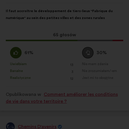
Treść
Przy
Il faut accroître le développement de tiers-lieux "Fabrique du
propozycji:
czym
numérique" au sein des petites villes et des zones rurales
głosy
rozłożyły
się
Ta
65 głosów
następująco:
propozycja
zebrała:
Zgadzam
Wstrzymuję
61%
30%
się
się
:
:
Uwielbiam
Nie mam zdania
:
razy
:
razy
13
Ta
Ta
Banalne
Nie zrozumiałam/-em
:
razy
:
razy
3
propozycja
propozycja
Realistyczne
Jest mi to obojętne
:
razy
:
razy
12
została
została
zakwalifikowana
zakwalifikowana
Opublikowana w
Comment améliorer les conditions
w
w
de vie dans votre territoire ?
kategorii:
kategorii:
Chemins D'avenirs
Propozycja: