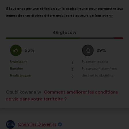
Treść
Przy
Il faut engager une réflexion sur le capital jeune pour permettre aux
propozycji:
czym
jeunes des territoires d'être mobiles et acteurs de leur avenir
głosy
rozłożyły
się
Ta
46 głosów
następująco:
propozycja
zebrała:
Zgadzam
Wstrzymuję
63%
29%
się
się
:
:
Uwielbiam
Nie mam zdania
:
razy
:
razy
8
Ta
Ta
Banalne
Nie zrozumiałam/-em
:
razy
:
razy
3
propozycja
propozycja
Realistyczne
Jest mi to obojętne
:
razy
:
razy
6
została
została
zakwalifikowana
zakwalifikowana
Opublikowana w
Comment améliorer les conditions
w
w
de vie dans votre territoire ?
kategorii:
kategorii:
Chemins D'avenirs
Propozycja: