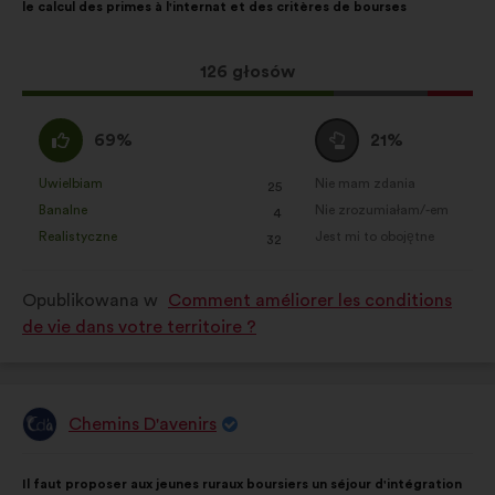
le calcul des primes à l'internat et des critères de bourses
głosy
rozłożyły
się
Ta
126 głosów
następująco:
propozycja
zebrała:
Zgadzam
Wstrzymuję
69%
21%
się
się
:
:
Uwielbiam
Nie mam zdania
:
razy
:
razy
25
Ta
Ta
Banalne
Nie zrozumiałam/-em
:
razy
:
razy
4
propozycja
propozycja
Realistyczne
Jest mi to obojętne
:
razy
:
razy
32
została
została
zakwalifikowana
zakwalifikowana
Opublikowana w
Comment améliorer les conditions
w
w
de vie dans votre territoire ?
kategorii:
kategorii:
Chemins D'avenirs
Propozycja:
Treść
Przy
Il faut proposer aux jeunes ruraux boursiers un séjour d'intégration
propozycji:
czym