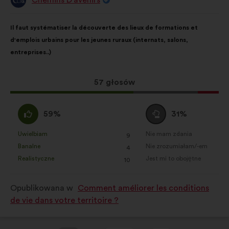
Propozycja:
Treść
Przy
Il faut systématiser la découverte des lieux de formations et
propozycji:
czym
d'emplois urbains pour les jeunes ruraux (internats, salons,
głosy
entreprises..)
rozłożyły
się
następująco:
Ta
57 głosów
propozycja
zebrała:
Zgadzam
Wstrzymuję
59%
31%
się
się
:
:
Uwielbiam
Nie mam zdania
:
razy
:
razy
9
Ta
Ta
Banalne
Nie zrozumiałam/-em
:
razy
:
razy
4
propozycja
propozycja
Realistyczne
Jest mi to obojętne
:
razy
:
razy
10
została
została
zakwalifikowana
zakwalifikowana
Opublikowana w
Comment améliorer les conditions
w
w
de vie dans votre territoire ?
kategorii:
kategorii: