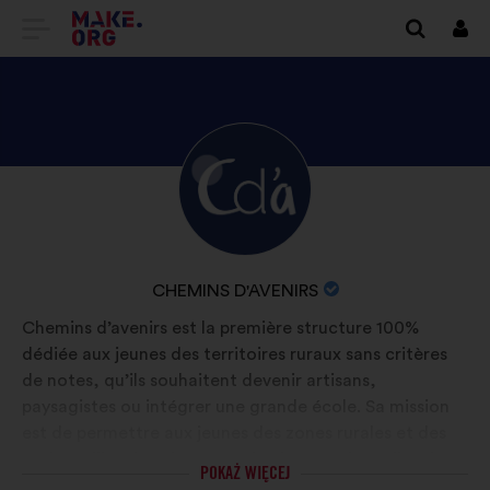
IDŹ
Zalo
się
DO
STRONY
GŁÓWNEJ
ODKRYJ
Życiorys:
MAKE.ORG
PROFIL
CHEMINS
D'AVENIRS
NAZWA
CHEMINS D'AVENIRS
ORGANIZACJI:
Chemins d’avenirs est la première structure 100%
dédiée aux jeunes des territoires ruraux sans critères
de notes, qu’ils souhaitent devenir artisans,
paysagistes ou intégrer une grande école. Sa mission
est de permettre aux jeunes des zones rurales et des
petites villes d’avoir autant de chances de réaliser leur
POKAŻ WIĘCEJ
potentiel que les jeunes des grandes métropoles.