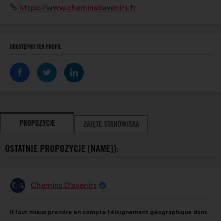
Strona
https://www.cheminsdavenirs.fr
internetowa:
UDOSTĘPNIJ TEN PROFIL
PROPOZYCJE
ZAJĘTE STANOWISKA
OSTATNIE PROPOZYCJE {NAME}}:
Chemins D'avenirs
Propozycja:
Treść
Przy
Il faut mieux prendre en compte l'éloignement géographique dans
propozycji:
czym