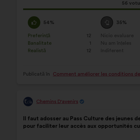
Aceast
56 votu
propun
a
Acord
Această
Neutru
Această
54%
35%
întrunit
:
propunere
:
propunere
a
a
Preferință
:
ori
12
Nicio evaluare
:
ori
primit
primit
Banalitate
:
ori
1
Nu am înțeles
:
ori
clasificarea:
clasificarea:
Realistă
:
ori
12
Indiferent
:
ori
Publicată în
Comment améliorer les conditions de v
Chemins D'avenirs
Propunere
făcută
Conținutul
Cu
de:
Il faut adosser au Pass Culture des jeunes de
propunerii:
următoarea
pour faciliter leur accès aux opportunités cu
distribuire: