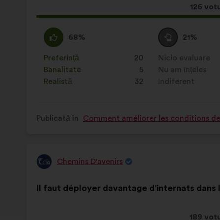
Aceast
126 votu
propun
a
Acord
Această
Neutru
Această
68%
21%
întrunit:
:
propunere
:
propunere
a
a
Preferință
:
ori
20
Nicio evaluare
:
ori
primit
primit
Banalitate
:
ori
5
Nu am înțeles
:
ori
clasificarea:
clasificarea:
Realistă
:
ori
32
Indiferent
:
ori
Publicată în
Comment améliorer les conditions de v
Chemins D'avenirs
Propunere
făcută
Conținutul
Cu
de:
Il faut déployer davantage d'internats dans l
propunerii:
următoarea
distribuire:
Aceast
189 votu