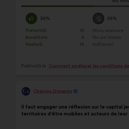
Aceast
182 votu
propun
a
Acord
Această
Neutru
Această
36%
26%
întrunit:
:
propunere
:
propunere
a
a
Preferință
:
ori
15
Nicio evaluare
:
ori
primit
primit
Banalitate
:
ori
4
Nu am înțeles
:
ori
clasificarea:
clasificarea:
Realistă
:
ori
19
Indiferent
:
ori
Publicată în
Comment améliorer les conditions de v
Chemins D'avenirs
Propunere
făcută
Conținutul
Cu
de:
Il faut engager une réflexion sur le capital
propunerii:
următoarea
territoires d'être mobiles et acteurs de leur
distribuire: