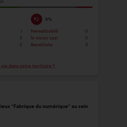
ă
ri
ere
Dezacord
Această
8%
:
:
propunere
a
1
Nerealizabilă
:
ori
0
primit
3
În niciun caz!
:
ori
0
clasificarea:
2
Banalitate
:
ori
3
ie dans votre territoire ?
lieux "Fabrique du numérique" au sein