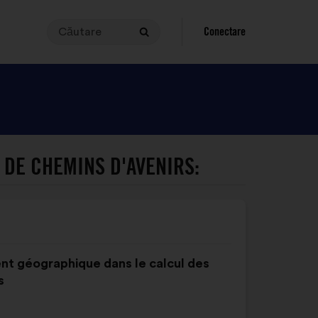
Căutare
Pentru
Conectare
Căutare
a
efectua
o
căutare,
expresia
solicitată
trebuie
 DE CHEMINS D'AVENIRS:
să
aibă
între
3
și
140
nt géographique dans le calcul des
de
s
caractere.
Scrieți-