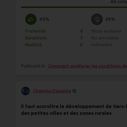
Aceast
46 votu
propun
a
Acord
Această
Neutru
Această
63%
29%
întrunit
:
propunere
:
propunere
a
a
Preferință
:
ori
8
Nicio evaluare
:
ori
primit
primit
Banalitate
:
ori
3
Nu am înțeles
:
ori
clasificarea:
clasificarea:
Realistă
:
ori
6
Indiferent
:
ori
Publicată în
Comment améliorer les conditions de v
Chemins D'avenirs
Propunere
făcută
Conținutul
Cu
de:
Il faut accroître le développement de tiers-
propunerii:
următoarea
des petites villes et des zones rurales
distribuire: