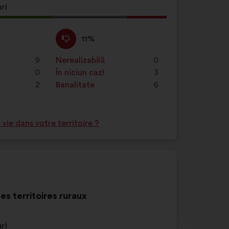
ă
ri
ere
Dezacord
Această
11%
:
propunere
a
9
Nerealizabilă
:
ori
0
primit
0
În niciun caz!
:
ori
3
clasificarea:
2
Banalitate
:
ori
6
ie dans votre territoire ?
es territoires ruraux
ă
ri