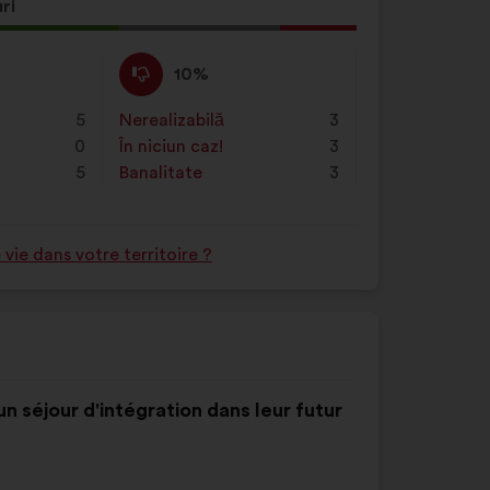
o
ă
ri
în
ere
câmpul
Dezacord
Această
10%
de
:
propunere
căutare,
a
5
Nerealizabilă
:
ori
3
apoi
primit
0
În niciun caz!
:
ori
3
faceți
clasificarea:
5
Banalitate
:
ori
3
clic
pe
butonul
ie dans votre territoire ?
"Căutare"
un séjour d'intégration dans leur futur