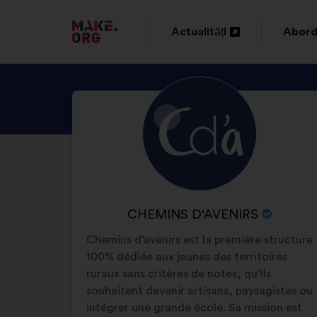
DIRECȚIONARE
Actualități
Abord
Deschidere
Desch
SPRE
într-
într-
PRIMA
DESCOPERIȚI
Biografie:
o
o
PAGINĂ
PROFILUL
filă
filă
A
CHEMINS
nouă
nouă
D'AVENIRS
SITE-
ULUI
NUMELE
CHEMINS D'AVENIRS
MAKE.ORG
ORGANIZAȚIEI:
Chemins d’avenirs est la première structure
100% dédiée aux jeunes des territoires
ruraux sans critères de notes, qu’ils
souhaitent devenir artisans, paysagistes ou
intégrer une grande école. Sa mission est