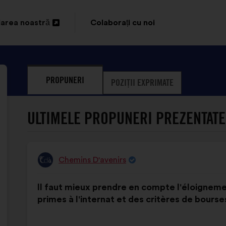
area noastră
Colaborați cu noi
idere
PROPUNERI
POZIȚII EXPRIMATE
ULTIMELE PROPUNERI PREZENTATE
Chemins D'avenirs
Propunere
făcută
Conținutul
Cu
de:
Il faut mieux prendre en compte l'éloigneme
propunerii:
următoarea
primes à l'internat et des critères de bourse
distribuire: