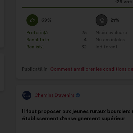
Aceast
126 votu
propun
a
Acord
Această
Neutru
Această
69%
21%
întrunit:
:
propunere
:
propunere
a
a
Preferință
:
ori
25
Nicio evaluare
:
ori
primit
primit
Banalitate
:
ori
4
Nu am înțeles
:
ori
clasificarea:
clasificarea:
Realistă
:
ori
32
Indiferent
:
ori
Publicată în
Comment améliorer les conditions de v
Chemins D'avenirs
Propunere
făcută
Conținutul
Cu
de:
Il faut proposer aux jeunes ruraux boursiers 
propunerii:
următoarea
établissement d'enseignement supérieur
distribuire: