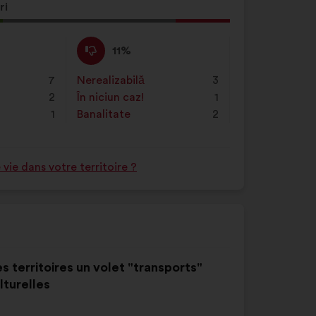
ă
ri
ere
Dezacord
Această
11%
:
:
propunere
a
7
Nerealizabilă
:
ori
3
primit
2
În niciun caz!
:
ori
1
clasificarea:
1
Banalitate
:
ori
2
ie dans votre territoire ?
s territoires un volet "transports"
lturelles