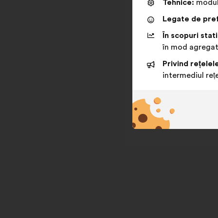
Tehnice:
module
Legate de pref
În scopuri stati
în mod agrega
Privind rețelel
intermediul rețe