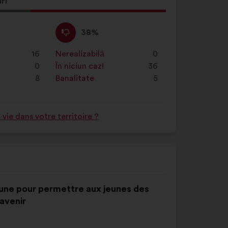
ă
ri
ere
Dezacord
Această
38%
:
propunere
a
16
Nerealizabilă
:
ori
0
primit
0
În niciun caz!
:
ori
36
clasificarea:
8
Banalitate
:
ori
5
ie dans votre territoire ?
 jeune pour permettre aux jeunes des
 avenir