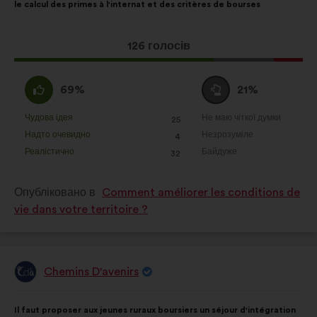
le calcul des primes à l'internat et des critères de bourses
Ця
126 голосів
пропозиція
отримала:
За
Утримуюся
69%
21%
:
:
Чудова ідея
Не маю чіткої думки
:
разів
:
разів
25
Ця
Ця
Надто очевидно
Незрозуміле
:
разів
:
разів
4
пропозиція
пропозиція
Реалістично
Байдуже
:
разів
:
разів
32
була
була
оцінена
оцінена
Опубліковано в
Comment améliorer les conditions de
vie dans votre territoire ?
Chemins D'avenirs
Пропозиція
від:
Зміст
З
Il faut proposer aux jeunes ruraux boursiers un séjour d'intégration
пропозиції:
розподілом: