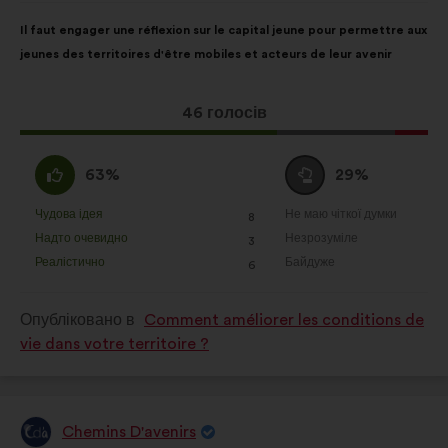
Зміст
З
Il faut engager une réflexion sur le capital jeune pour permettre aux
пропозиції:
розподілом:
jeunes des territoires d'être mobiles et acteurs de leur avenir
Ця
46 голосів
пропозиція
отримала:
За
Утримуюся
63%
29%
:
:
Чудова ідея
Не маю чіткої думки
:
разів
:
разів
8
Ця
Ця
Надто очевидно
Незрозуміле
:
разів
:
разів
3
пропозиція
пропозиція
Реалістично
Байдуже
:
разів
:
разів
6
була
була
оцінена
оцінена
Опубліковано в
Comment améliorer les conditions de
vie dans votre territoire ?
Chemins D'avenirs
Пропозиція