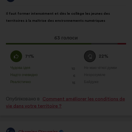
від:
Зміст
З
Il faut former intensément et dès le collège les jeunes des
пропозиції:
розподілом:
territoires à la maîtrise des environnements numériques
Ця
63 голоси
пропозиція
отримала:
За
Утримуюся
71%
22%
:
:
Чудова ідея
Не маю чіткої думки
:
разів
:
разів
10
Ця
Ця
Надто очевидно
Незрозуміле
:
разів
:
разів
6
пропозиція
пропозиція
Реалістично
Байдуже
:
разів
:
разів
15
була
була
оцінена
оцінена
Опубліковано в
Comment améliorer les conditions de
vie dans votre territoire ?
Chemins D'avenirs