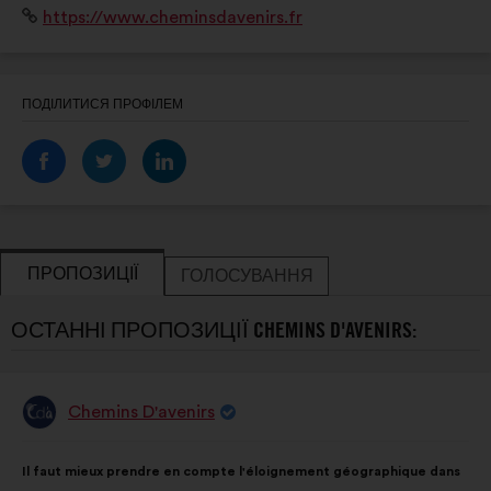
Вебсайт:
https://www.cheminsdavenirs.fr
ПОДІЛИТИСЯ ПРОФІЛЕМ
ПРОПОЗИЦІЇ
ГОЛОСУВАННЯ
ОСТАННІ ПРОПОЗИЦІЇ CHEMINS D'AVENIRS:
Chemins D'avenirs
Пропозиція
від:
Зміст
З
Il faut mieux prendre en compte l'éloignement géographique dans
пропозиції:
розподілом: