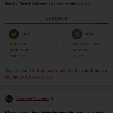
dans leur futur établissement d'enseignement supérieur
Ця
56 голосів
пропозиція
отримала:
За
Утримуюся
54%
35%
:
:
Чудова ідея
Не маю чіткої думки
:
разів
:
разів
12
Ця
Ця
Надто очевидно
Незрозуміле
:
разів
:
разів
1
пропозиція
пропозиція
Реалістично
Байдуже
:
разів
:
разів
12
була
була
оцінена
оцінена
Опубліковано в
Comment améliorer les conditions de
vie dans votre territoire ?
Chemins D'avenirs
Пропозиція
від:
Зміст
З
Il faut adosser au Pass Culture des jeunes des territoires un volet