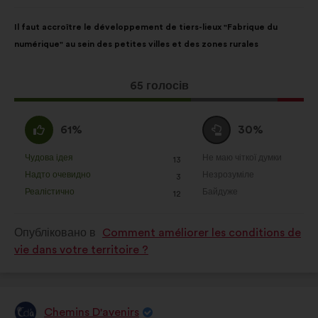
від:
Зміст
З
Il faut accroître le développement de tiers-lieux "Fabrique du
пропозиції:
розподілом:
numérique" au sein des petites villes et des zones rurales
Ця
65 голосів
пропозиція
отримала:
За
Утримуюся
61%
30%
:
:
Чудова ідея
Не маю чіткої думки
:
разів
:
разів
13
Ця
Ця
Надто очевидно
Незрозуміле
:
разів
:
разів
3
пропозиція
пропозиція
Реалістично
Байдуже
:
разів
:
разів
12
була
була
оцінена
оцінена
Опубліковано в
Comment améliorer les conditions de
vie dans votre territoire ?
Chemins D'avenirs
Пропозиція