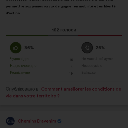
пропозиції:
розподілом:
Налаштування:
файли cookie для
permettre aux jeunes ruraux de gagner en mobilité et en liberté
покращення вашого досвіду під
d'action
час навігації сайтом
Статистика:
файли cookie для
Ця
182 голоси
забезпечення аналізу наших
пропозиція
публічних консультацій із
отримала:
За
Утримуюся
36%
громадянами в узагальненому
26%
:
:
вигляді
Чудова ідея
Не маю чіткої думки
:
разів
:
разів
15
Ця
Ця
Соціальні мережі:
файли cookie,
Надто очевидно
Незрозуміле
:
разів
:
разів
4
пропозиція
пропозиція
що допомагають нам оптимізувати
Реалістично
Байдуже
:
разів
:
разів
19
була
була
наш вплив через соціальні мережі
оцінена
оцінена
Опубліковано в
Comment améliorer les conditions de
vie dans votre territoire ?
Chemins D'avenirs
Пропозиція
від: