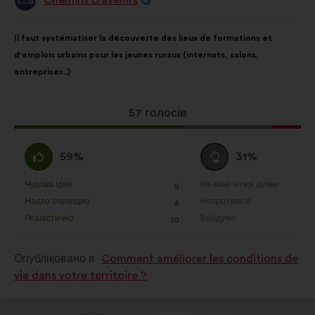
Пропозиція
від:
Зміст
З
Il faut systématiser la découverte des lieux de formations et
пропозиції:
розподілом:
d'emplois urbains pour les jeunes ruraux (internats, salons,
entreprises..)
Ця
57 голосів
пропозиція
отримала:
За
Утримуюся
59%
31%
:
:
Чудова ідея
Не маю чіткої думки
:
разів
:
разів
9
Ця
Ця
Надто очевидно
Незрозуміле
:
разів
:
разів
4
пропозиція
пропозиція
Реалістично
Байдуже
:
разів
:
разів
10
була
була
оцінена
оцінена
Опубліковано в
Comment améliorer les conditions de
vie dans votre territoire ?