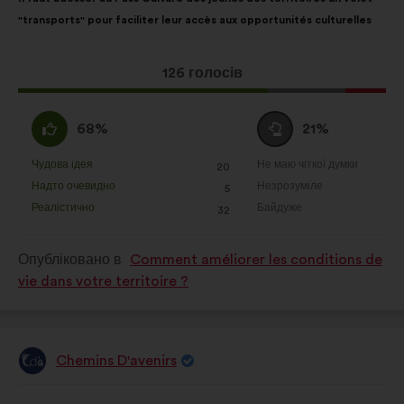
пропозиції:
розподілом:
"transports" pour faciliter leur accès aux opportunités culturelles
Ця
126 голосів
пропозиція
отримала:
За
Утримуюся
68%
21%
:
:
Чудова ідея
Не маю чіткої думки
:
разів
:
разів
20
Ця
Ця
Надто очевидно
Незрозуміле
:
разів
:
разів
5
пропозиція
пропозиція
Реалістично
Байдуже
:
разів
:
разів
32
була
була
оцінена
оцінена
Опубліковано в
Comment améliorer les conditions de
vie dans votre territoire ?
Chemins D'avenirs
Пропозиція
від:
Зміст
З