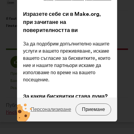
Club Landoy
Предложение
от:
Изразете себе си в Make.org,
Съдържание
Като
Il faut libérer la parole autour des aidant(e)s pour favoriser
на
разпределението
при зачитане на
l’instauration d’un climat de confiance en entreprise.
предложението:
е:
поверителността ви
Това
168 гласа
За да подобрим допълнително нашите
предложение
услуги и вашето преживяване, искаме
получи:
вашето съгласие за бисквитките, които
Съгласен
Въздържал
75%
15%
ние и нашите партньори искаме да
съм
се
използваме по време на вашето
:
:
Предпочитан
Няма мнение
:
пъти
:
пъти
25
Това
Това
посещение.
Баналност
Не се разбира
:
пъти
:
пъти
17
предложение
предложение
Реалистичен
Безразличен
:
пъти
:
пъти
45
беше
беше
За какви бисквитки става дума?
квалифицирано
квалифицирано
Публикувано в
Comment favoriser la diversité et
в
в
Техники:
бисквитки, които са от
Персонализиране
Приемане
l'inclusion dans le monde du travail ?
:
:
съществено значение за
функционирането на сайта.
Преференции:
бисквитки за