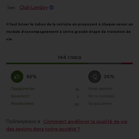
Club Landoy
Предложение
от:
Съдържание
Като
Il faut briser le tabou de la retraite en proposant à chaque senior un
на
разпределението
module d'accompagnement à cette grande étape de transition de
предложението:
е:
vie.
Това
144 гласа
предложение
получи:
Съгласен
Въздържал
65%
26%
съм
се
:
:
Предпочитан
Няма мнение
:
пъти
:
пъти
19
Това
Това
Баналност
Не се разбира
:
пъти
:
пъти
7
предложение
предложение
Реалистичен
Безразличен
:
пъти
:
пъти
30
беше
беше
квалифицирано
квалифицирано
Публикувано в
Comment améliorer la qualité de vie
в
в
des seniors dans notre société ?
:
: