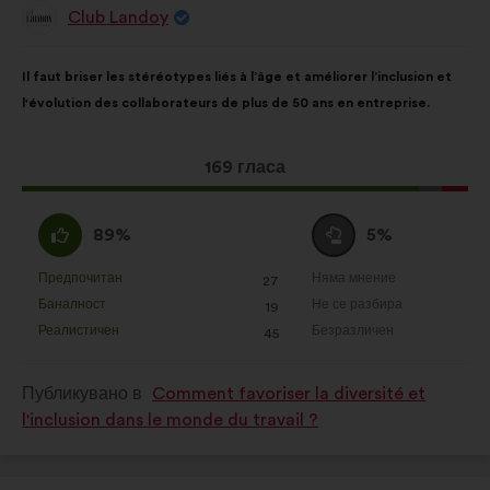
Club Landoy
подобряване на вашето
Предложение
от:
преживяване при сърфиране в
Съдържание
Като
сайта.
Il faut briser les stéréotypes liés à l’âge et améliorer l’inclusion et
на
разпределението
l'évolution des collaborateurs de plus de 50 ans en entreprise.
предложението:
е:
Статистики:
бисквитки за
обогатяване на анализа на нашите
консултации с граждани по
Това
169 гласа
обобщен начин.
предложение
получи:
Съгласен
Въздържал
Социални мрежи:
бисквитки,
89%
5%
съм
се
които ни помагат да увеличим
:
:
Предпочитан
Няма мнение
:
пъти
въздействието си чрез социалните
:
пъти
27
Това
Това
Баналност
Не се разбира
:
пъти
мрежи.
:
пъти
19
предложение
предложение
Реалистичен
Безразличен
:
пъти
:
пъти
45
беше
беше
квалифицирано
квалифицирано
Публикувано в
Comment favoriser la diversité et
в
в
l'inclusion dans le monde du travail ?
:
: