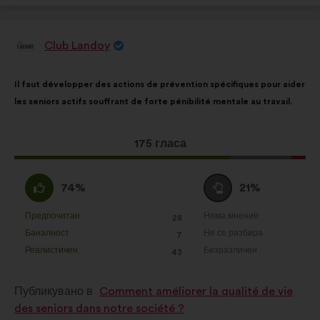
Club Landoy
Предложение
от:
Съдържание
Като
Il faut développer des actions de prévention spécifiques pour aider
на
разпределението
les seniors actifs souffrant de forte pénibilité mentale au travail.
предложението:
е:
Това
175 гласа
предложение
получи:
Съгласен
Въздържал
74%
21%
съм
се
:
:
Предпочитан
Няма мнение
:
пъти
:
пъти
28
Това
Това
Баналност
Не се разбира
:
пъти
:
пъти
7
предложение
предложение
Реалистичен
Безразличен
:
пъти
:
пъти
43
беше
беше
квалифицирано
квалифицирано
Публикувано в
Comment améliorer la qualité de vie
в
в
des seniors dans notre société ?
:
: