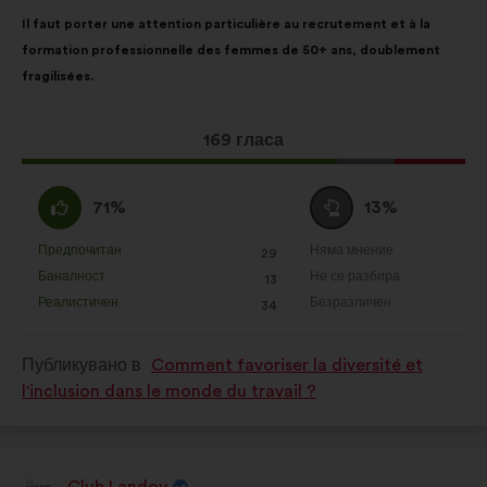
Съдържание
Като
Il faut porter une attention particulière au recrutement et à la
на
разпределението
formation professionnelle des femmes de 50+ ans, doublement
предложението:
е:
fragilisées.
Това
169 гласа
предложение
получи:
Съгласен
Въздържал
71%
13%
съм
се
:
:
Предпочитан
Няма мнение
:
пъти
:
пъти
29
Това
Това
Баналност
Не се разбира
:
пъти
:
пъти
13
предложение
предложение
Реалистичен
Безразличен
:
пъти
:
пъти
34
беше
беше
квалифицирано
квалифицирано
Публикувано в
Comment favoriser la diversité et
в
в
l'inclusion dans le monde du travail ?
:
:
Club Landoy