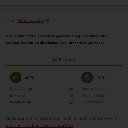
Club Landoy
Предложение
от:
Съдържание
Като
Il faut combattre les stéréotypes liés à l’âge en entreprise,
на
разпределението
premier facteur de discrimination à l’embauche en France
предложението:
е:
Това
428 гласа
предложение
получи:
Съгласен
Въздържал
82%
14%
съм
се
:
:
Предпочитан
Няма мнение
:
пъти
:
пъти
50
Това
Това
Баналност
Не се разбира
:
пъти
:
пъти
18
предложение
предложение
Реалистичен
Безразличен
:
пъти
:
пъти
92
беше
беше
квалифицирано
квалифицирано
Публикувано в
Comment améliorer la qualité de vie
в
в
des seniors dans notre société ?
:
: