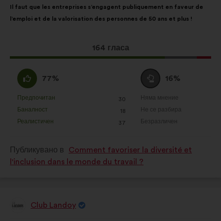
Il faut que les entreprises s’engagent publiquement en faveur de
на
разпределението
l’emploi et de la valorisation des personnes de 50 ans et plus !
предложението:
е:
Това
164 гласа
предложение
получи:
Съгласен
Въздържал
77%
16%
съм
се
:
:
Предпочитан
Няма мнение
:
пъти
:
пъти
30
Това
Това
Баналност
Не се разбира
:
пъти
:
пъти
18
предложение
предложение
Реалистичен
Безразличен
:
пъти
:
пъти
37
беше
беше
квалифицирано
квалифицирано
Публикувано в
Comment favoriser la diversité et
в
в
l'inclusion dans le monde du travail ?
:
:
Club Landoy
Предложение
от: