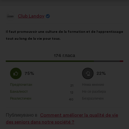
Club Landoy
Предложение
от:
Съдържание
Като
Il faut promouvoir une culture de la formation et de l'apprentissage
на
разпределението
tout au long de la vie pour tous.
предложението:
е:
Това
174 гласа
предложение
получи:
Съгласен
Въздържал
75%
22%
съм
се
:
:
Предпочитан
Няма мнение
:
пъти
:
пъти
21
Това
Това
Баналност
Не се разбира
:
пъти
:
пъти
12
предложение
предложение
Реалистичен
Безразличен
:
пъти
:
пъти
40
беше
беше
квалифицирано
квалифицирано
Публикувано в
Comment améliorer la qualité de vie
в
в
des seniors dans notre société ?
:
: