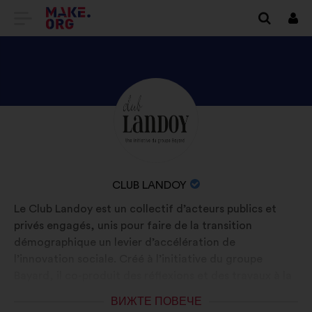
ОТИДЕТЕ
Вх
НА
НАЧАЛНАТА
СТРАНИЦА
ВИЖТЕ
Биография:
НА
ПРОФИЛА
MAKE.ORG
НА
CLUB
ИМЕ
CLUB LANDOY
LANDOY
НА
Le Club Landoy est un collectif d’acteurs publics et
ОРГАНИЗАЦИЯТА:
privés engagés, unis pour faire de la transition
démographique un levier d’accélération de
l’innovation sociale. Créé à l’initiative du groupe
Bayard, il co-produit des réflexions et des travaux à la
fois prospectifs et prédictifs.
ВИЖТЕ ПОВЕЧЕ