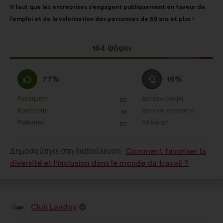
Il faut que les entreprises s’engagent publiquement en faveur de
της
κατανομή:
l’emploi et de la valorisation des personnes de 50 ans et plus !
πρότασης:
Η
164 ψήφοι
πρόταση
αυτή
Συμφωνώ
Ουδέτερη
77%
16%
έλαβε:
:
ψήφος
:
Αγαπημένη
Δεν έχω άποψη
:
φορές
:
φορές
30
Η
Η
Κοινότοπη
Δεν είναι κατανοητή
:
φορές
:
φορές
18
πρόταση
πρόταση
Ρεαλιστική
Αδιάφορη
:
φορές
:
φορές
37
αυτή
αυτή
χαρακτηρίζεται
χαρακτηρίζεται
Δημοσιεύτηκε στη διαβούλευση
Comment favoriser la
ως
ως
diversité et l'inclusion dans le monde du travail ?
εξής:
εξής:
Club Landoy
Πρόταση
του/