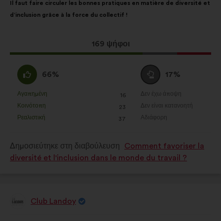
Il faut faire circuler les bonnes pratiques en matière de diversité et
της
κατανομή:
d’inclusion grâce à la force du collectif !
πρότασης:
Η
169 ψήφοι
πρόταση
αυτή
Συμφωνώ
Ουδέτερη
66%
17%
έλαβε:
:
ψήφος
:
Αγαπημένη
Δεν έχω άποψη
:
φορές
:
φορές
16
Η
Η
Κοινότοπη
Δεν είναι κατανοητή
:
φορές
:
φορές
23
πρόταση
πρόταση
Ρεαλιστική
Αδιάφορη
:
φορές
:
φορές
37
αυτή
αυτή
χαρακτηρίζεται
χαρακτηρίζεται
Δημοσιεύτηκε στη διαβούλευση
Comment favoriser la
ως
ως
diversité et l'inclusion dans le monde du travail ?
εξής:
εξής:
Club Landoy
Πρόταση
του/
της:
Περιεχόμενο
Με