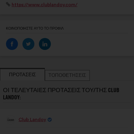
Ιστότοπος:
https://www.clublandoy.com/
ΚΟΙΝΟΠΟΙΉΣΤΕ ΑΥΤΌ ΤΟ ΠΡΟΦΊΛ
ΠΡΟΤΆΣΕΙΣ
ΤΟΠΟΘΕΤΉΣΕΙΣ
ΟΙ ΤΕΛΕΥΤΑΊΕΣ ΠΡΟΤΆΣΕΙΣ ΤΟΥ/ΤΗΣ CLUB
LANDOY:
Club Landoy
Πρόταση
του/
της:
Περιεχόμενο
Με