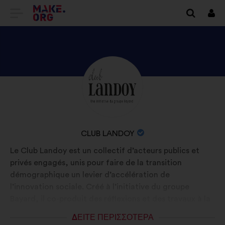
ΜΕΤΆΒΑΣΗ
Συν
ΣΤΗΝ
ΑΡΧΙΚΉ
ΣΕΛΊΔΑ
ΑΝΑΚΑΛΎΨΤΕ
Βιογραφικό
ΤΟΥ
σημείωμα:
ΤΟ
MAKE.ORG
ΠΡΟΦΊΛ
ΤΟΥ/
ΟΝΟΜΑΣΊΑ
CLUB LANDOY
ΤΗΣ
ΟΡΓΆΝΩΣΗΣ:
Le Club Landoy est un collectif d’acteurs publics et
CLUB
privés engagés, unis pour faire de la transition
LANDOY
démographique un levier d’accélération de
l’innovation sociale. Créé à l’initiative du groupe
Bayard, il co-produit des réflexions et des travaux à la
fois prospectifs et prédictifs.
ΔΕΊΤΕ ΠΕΡΙΣΣΌΤΕΡΑ