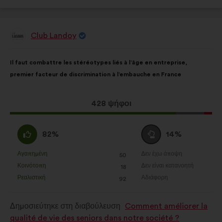
Club Landoy
Πρόταση
του/
της:
Περιεχόμενο
Με
Il faut combattre les stéréotypes liés à l’âge en entreprise,
της
κατανομή:
premier facteur de discrimination à l’embauche en France
πρότασης:
Η
428 ψήφοι
πρόταση
αυτή
Συμφωνώ
Ουδέτερη
82%
14%
έλαβε:
:
ψήφος
:
Αγαπημένη
Δεν έχω άποψη
:
φορές
:
φορές
50
Η
Η
Κοινότοπη
Δεν είναι κατανοητή
:
φορές
:
φορές
18
πρόταση
πρόταση
Ρεαλιστική
Αδιάφορη
:
φορές
:
φορές
92
αυτή
αυτή
χαρακτηρίζεται
χαρακτηρίζεται
Δημοσιεύτηκε στη διαβούλευση
Comment améliorer la
ως
ως
qualité de vie des seniors dans notre société ?
εξής:
εξής: