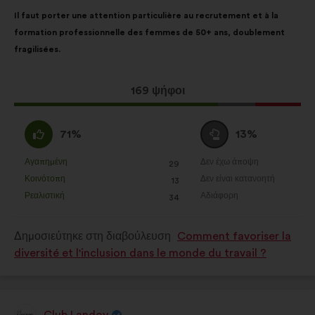
της:
Περιεχόμενο
Με
Il faut porter une attention particulière au recrutement et à la
της
κατανομή:
formation professionnelle des femmes de 50+ ans, doublement
πρότασης:
fragilisées.
Η
169 ψήφοι
πρόταση
αυτή
Συμφωνώ
Ουδέτερη
71%
13%
έλαβε:
:
ψήφος
:
Αγαπημένη
Δεν έχω άποψη
:
φορές
:
φορές
29
Η
Η
Κοινότοπη
Δεν είναι κατανοητή
:
φορές
:
φορές
13
πρόταση
πρόταση
Ρεαλιστική
Αδιάφορη
:
φορές
:
φορές
34
αυτή
αυτή
χαρακτηρίζεται
χαρακτηρίζεται
Δημοσιεύτηκε στη διαβούλευση
Comment favoriser la
ως
ως
diversité et l'inclusion dans le monde du travail ?
εξής:
εξής:
Club Landoy