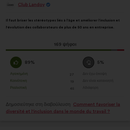
Club Landoy
βελτίωση της εμπειρίας σας κατά την
Πρόταση
του/
περιήγησή σας στον ιστότοπο
της:
Περιεχόμενο
Με
Il faut briser les stéréotypes liés à l’âge et améliorer l’inclusion et
της
κατανομή:
Στατιστικά:
cookies για τον
l'évolution des collaborateurs de plus de 50 ans en entreprise.
πρότασης:
εμπλουτισμό της ανάλυσης των
διαβουλεύσεων με τους πολίτες σε
συγκεντρωτική μορφή
Η
169 ψήφοι
πρόταση
Μέσα κοινωνικής δικτύωσης:
αυτή
Συμφωνώ
Ουδέτερη
cookies που μας βοηθούν να
89%
5%
έλαβε:
:
ψήφος
βελτιστοποιήσουμε τον αντίκτυπό
:
Αγαπημένη
Δεν έχω άποψη
:
φορές
μας στα μέσα κοινωνικής δικτύωσης
:
φορές
27
Η
Η
Κοινότοπη
Δεν είναι κατανοητή
:
φορές
:
φορές
19
πρόταση
πρόταση
Ρεαλιστική
Αδιάφορη
:
φορές
:
φορές
45
αυτή
αυτή
χαρακτηρίζεται
χαρακτηρίζεται
Δημοσιεύτηκε στη διαβούλευση
Comment favoriser la
ως
ως
diversité et l'inclusion dans le monde du travail ?
εξής:
εξής: