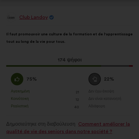
Club Landoy
Πρόταση
του/
της:
Περιεχόμενο
Με
Il faut promouvoir une culture de la formation et de l'apprentissage
της
κατανομή:
tout au long de la vie pour tous.
πρότασης:
Η
174 ψήφοι
πρόταση
αυτή
Συμφωνώ
Ουδέτερη
75%
22%
έλαβε:
:
ψήφος
:
Αγαπημένη
Δεν έχω άποψη
:
φορές
:
φορές
21
Η
Η
Κοινότοπη
Δεν είναι κατανοητή
:
φορές
:
φορές
12
πρόταση
πρόταση
Ρεαλιστική
Αδιάφορη
:
φορές
:
φορές
40
αυτή
αυτή
χαρακτηρίζεται
χαρακτηρίζεται
Δημοσιεύτηκε στη διαβούλευση
Comment améliorer la
ως
ως
qualité de vie des seniors dans notre société ?
εξής:
εξής: