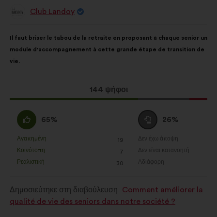
Club Landoy
Πρόταση
του/
της:
Περιεχόμενο
Με
Il faut briser le tabou de la retraite en proposant à chaque senior un
της
κατανομή:
module d'accompagnement à cette grande étape de transition de
πρότασης:
vie.
Η
144 ψήφοι
πρόταση
αυτή
Συμφωνώ
Ουδέτερη
65%
26%
έλαβε:
:
ψήφος
:
Αγαπημένη
Δεν έχω άποψη
:
φορές
:
φορές
19
Η
Η
Κοινότοπη
Δεν είναι κατανοητή
:
φορές
:
φορές
7
πρόταση
πρόταση
Ρεαλιστική
Αδιάφορη
:
φορές
:
φορές
30
αυτή
αυτή
χαρακτηρίζεται
χαρακτηρίζεται
Δημοσιεύτηκε στη διαβούλευση
Comment améliorer la
ως
ως
qualité de vie des seniors dans notre société ?
εξής:
εξής: