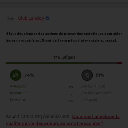
Club Landoy
Πρόταση
του/
της:
Περιεχόμενο
Με
Il faut développer des actions de prévention spécifiques pour aider
της
κατανομή:
les seniors actifs souffrant de forte pénibilité mentale au travail.
πρότασης:
Η
175 ψήφοι
πρόταση
αυτή
Συμφωνώ
Ουδέτερη
74%
21%
έλαβε:
:
ψήφος
:
Αγαπημένη
Δεν έχω άποψη
:
φορές
:
φορές
28
Η
Η
Κοινότοπη
Δεν είναι κατανοητή
:
φορές
:
φορές
7
πρόταση
πρόταση
Ρεαλιστική
Αδιάφορη
:
φορές
:
φορές
43
αυτή
αυτή
χαρακτηρίζεται
χαρακτηρίζεται
Δημοσιεύτηκε στη διαβούλευση
Comment améliorer la
ως
ως
qualité de vie des seniors dans notre société ?
εξής:
εξής: